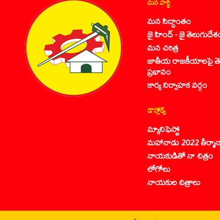
మన పార్టీ
మన సిద్ధాంతం
జై హింద్ - జై తెలుగుదేశ
మన చరిత్ర
జాతీయ రాజకీయాలపై తె
ప్రభావం
కార్య నిర్వాహక వర్గం
డౌన్లోడ్స్
మ్యానిఫెస్టో
మహానాడు 2022 తీర్మాన
నాయకుడితో నా చిత్రం
లోగోలు
నాయకుల చిత్రాలు