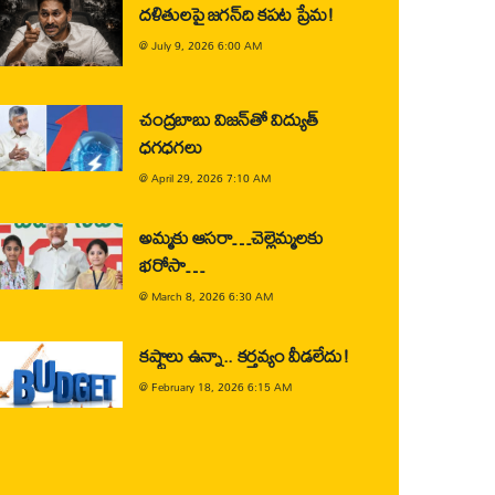
దళితులపై జగన్‌ది కపట ప్రేమ!
@
July 9, 2026 6:00 AM
చంద్రబాబు విజన్‌తో విద్యుత్
ధగధగలు
@
April 29, 2026 7:10 AM
అమ్మకు ఆసరా…చెల్లెమ్మలకు
భరోసా…
@
March 8, 2026 6:30 AM
కష్టాలు ఉన్నా.. కర్తవ్యం వీడలేదు!
@
February 18, 2026 6:15 AM