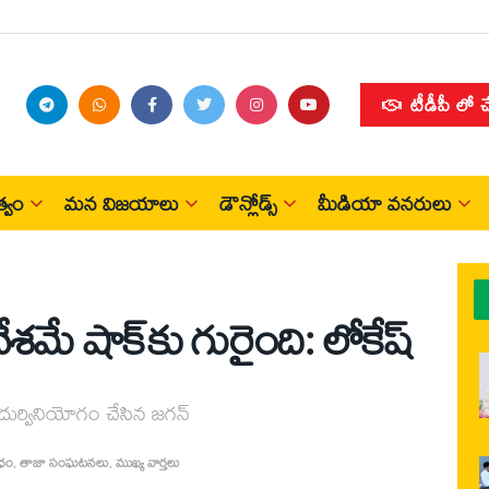
టీడీపీ లో 
్వం
మన విజయాలు
డౌన్లోడ్స్
మీడియా వనరులు
ేశమే షాక్‌కు గురైంది: లోకేష్‌
ి దుర్వినియోగం చేసిన జగన్
రధం
,
తాజా సంఘటనలు
,
ముఖ్య వార్తలు