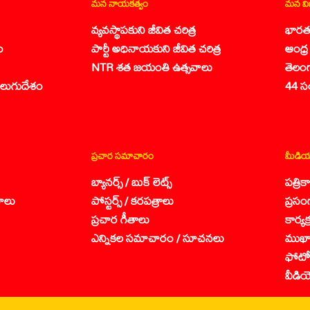
మన నాయకత్వం
మన వ
వ్యవస్థాపకుని జీవిత చరిత్ర
భారత
ం
పార్టీ అధినాయకుని జీవిత చరిత్ర
ఆంధ్ర 
NTR శత జయంతి ఉత్సవాలు
తెలం
లుగుదేశం
44 స
ప్రచార సమాచారం
మీడియ
బ్యానర్స్ / బుక్ లెట్స్
పత్రి
ాలు
పోస్టర్స్ / కరపత్రాలు
ప్రసం
ప్రచార గీతాలు
కార్య
ఎన్నికల సమాచారం / సూచనలు
ముఖా
ఫోటో 
వీడియ