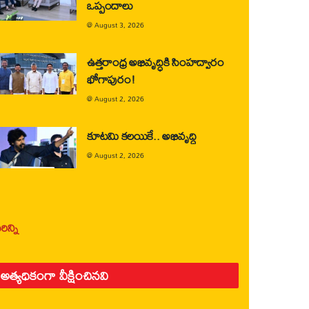
ఒప్పందాలు
@
August 3, 2026
ఉత్తరాంధ్ర అభివృద్ధికి సింహద్వారం
భోగాపురం!
@
August 2, 2026
కూటమి కలయికే.. అభివృద్ధి
@
August 2, 2026
ిన్ని
అత్యధికంగా వీక్షించినవి