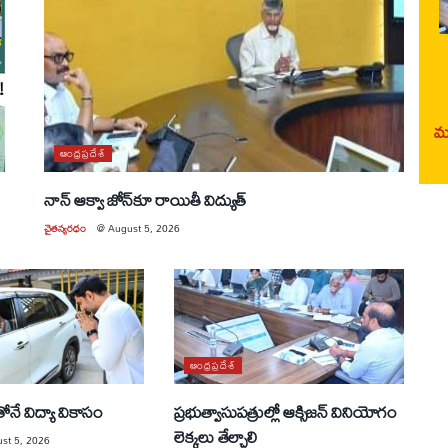
మర
ఆంధ్రప్రదేశ్
నాన్ ఆక్వా జోన్‌కూ రాయితీ విద్యుత్
చైతన్యరధం
@
August 5, 2026
ఆంధ్రప్రదేశ్
ోనే విద్యా వికాసం
ప్రభుత్వాసుపత్రుల్లో ఆక్సిజన్ వినియోగం
లెక్కలు తేల్చాలి
st 5, 2026