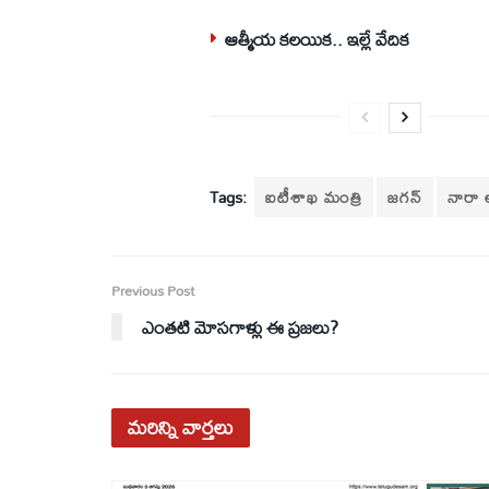
ఆత్మీయ కలయిక.. ఇల్లే వేదిక
Tags:
ఐటీశాఖ మంత్రి
జగన్‌
నారా 
Previous Post
ఎంతటి మోసగాళ్లు ఈ ప్రజలు?
మరిన్ని
వార్తలు