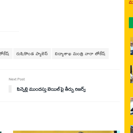
మర
లోకేష్
రుషికొండ ప్యాలెస్‌
విద్యాశాఖ మంత్రి నారా లోకేష్
Next Post
పిన్నెల్లి ముందస్తు బెయిల్‌పై తీర్పు రిజర్వ్‌