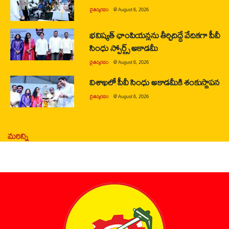
చైతన్యరధం
@
August 6, 2026
భవిష్యత్ ఛాంపియన్లను తీర్చిదిద్దే వేదికగా పీవీ
సింధు స్పోర్ట్స్ అకాడమీ
చైతన్యరధం
@
August 6, 2026
విశాఖలో పీవీ సింధు అకాడమీకి శంకుస్థాపన
చైతన్యరధం
@
August 6, 2026
మరిన్ని