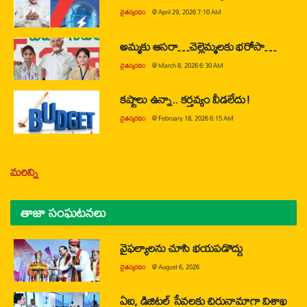
చైతన్యరధం
@
April 29, 2026 7:10 AM
అమ్మకు ఆసరా…చెల్లెమ్మలకు భరోసా…
చైతన్యరధం
@
March 8, 2026 6:30 AM
కష్టాలు ఉన్నా.. కర్తవ్యం వీడలేదు!
చైతన్యరధం
@
February 18, 2026 6:15 AM
మరిన్ని
తాజా సంఘటనలు
వైఫల్యాలను చూసి భయపడొద్దు
చైతన్యరధం
@
August 6, 2026
ఏఐ, డిజిటల్ సేవలకు చిరునామాగా విశాఖ