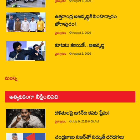
చైతన్యరధం
@
August 3, 2026
ఉత్తరాంధ్ర అభివృద్ధికి సింహద్వారం
భోగాపురం!
చైతన్యరధం
@
August 2, 2026
కూటమి కలయికే.. అభివృద్ధి
చైతన్యరధం
@
August 2, 2026
మరిన్ని
అత్యధికంగా వీక్షించినవి
దళితులపై జగన్‌ది కపట ప్రేమ!
చైతన్యరధం
@
July 9, 2026 6:00 AM
చంద్రబాబు విజన్‌తో విద్యుత్ ధగధగలు