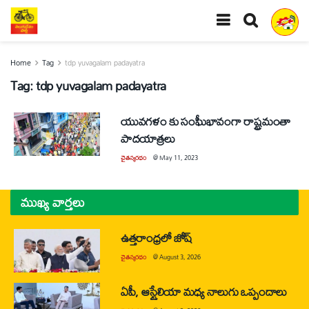
Home
Tag
tdp yuvagalam padayatra
Tag:
tdp yuvagalam padayatra
యువగళం కు సంఘీభావంగా రాష్ట్రమంతా
పాదయాత్రలు
చైతన్యరధం
@
May 11, 2023
ముఖ్య వార్తలు
ఉత్తరాంధ్రలో జోష్
చైతన్యరధం
@
August 3, 2026
ఏపీ, ఆస్ట్రేలియా మధ్య నాలుగు ఒప్పందాలు