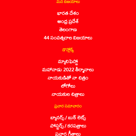
మన విజయాలు
భారత దేశం
ఆంధ్ర ప్రదేశ్
తెలంగాణ
44 సంవత్సరాల విజయాలు
డౌన్లోడ్స్
మ్యానిఫెస్టో
మహానాడు 2022 తీర్మానాలు
నాయకుడితో నా చిత్రం
లోగోలు
నాయకుల చిత్రాలు
ప్రచార సమాచారం
బ్యానర్స్ / బుక్ లెట్స్
పోస్టర్స్ / కరపత్రాలు
ప్రచార గీతాలు