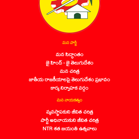
మన పార్టీ
మన సిద్ధాంతం
జై హింద్ - జై తెలుగుదేశం
మన చరిత్ర
జాతీయ రాజకీయాలపై తెలుగుదేశం ప్రభావం
కార్య నిర్వాహక వర్గం
మన నాయకత్వం
వ్యవస్థాపకుని జీవిత చరిత్ర
పార్టీ అధినాయకుని జీవిత చరిత్ర
NTR శత జయంతి ఉత్సవాలు