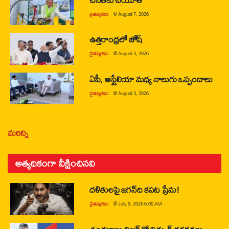
చైతన్యరధం
@
August 7, 2026
ఉత్తరాంధ్రలో జోష్
చైతన్యరధం
@
August 3, 2026
ఏపీ, ఆస్ట్రేలియా మధ్య నాలుగు ఒప్పందాలు
చైతన్యరధం
@
August 3, 2026
మరిన్ని
అత్యధికంగా వీక్షించినవి
దళితులపై జగన్‌ది కపట ప్రేమ!
చైతన్యరధం
@
July 9, 2026 6:00 AM