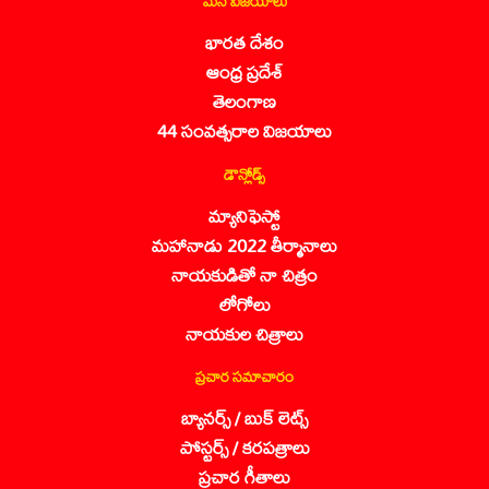
మన విజయాలు
భారత దేశం
ఆంధ్ర ప్రదేశ్
తెలంగాణ
44 సంవత్సరాల విజయాలు
డౌన్లోడ్స్
మ్యానిఫెస్టో
మహానాడు 2022 తీర్మానాలు
నాయకుడితో నా చిత్రం
లోగోలు
నాయకుల చిత్రాలు
ప్రచార సమాచారం
బ్యానర్స్ / బుక్ లెట్స్
పోస్టర్స్ / కరపత్రాలు
ప్రచార గీతాలు