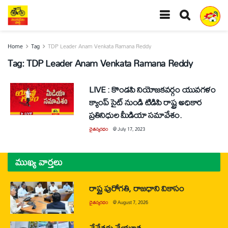
Home
Tag
TDP Leader Anam Venkata Ramana Reddy
Tag:
TDP Leader Anam Venkata Ramana Reddy
LIVE : కొండపి నియోజకవర్గం యువగళం
క్యాంప్ సైట్ నుండి టిడిపి రాష్ట్ర అధికార
ప్రతినిధుల మీడియా సమావేశం.
చైతన్యరధం
@
July 17, 2023
ముఖ్య వార్తలు
రాష్ట్ర పురోగతి, రాజధాని వికాసం
చైతన్యరధం
@
August 7, 2026
చేనేతకు చేయూత