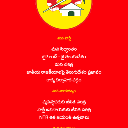
మన పార్టీ
మన సిద్ధాంతం
జై హింద్ - జై తెలుగుదేశం
మన చరిత్ర
జాతీయ రాజకీయాలపై తెలుగుదేశం ప్రభావం
కార్య నిర్వాహక వర్గం
మన నాయకత్వం
వ్యవస్థాపకుని జీవిత చరిత్ర
పార్టీ అధినాయకుని జీవిత చరిత్ర
NTR శత జయంతి ఉత్సవాలు