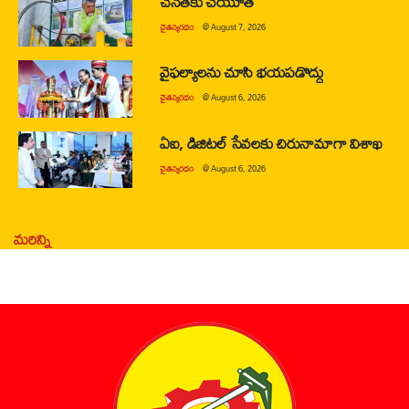
చేనేతకు చేయూత
చైతన్యరధం
@
August 7, 2026
వైఫల్యాలను చూసి భయపడొద్దు
చైతన్యరధం
@
August 6, 2026
ఏఐ, డిజిటల్ సేవలకు చిరునామాగా విశాఖ
చైతన్యరధం
@
August 6, 2026
మరిన్ని