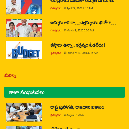
చంద్రబాబు విజన్‌తో విద్యుత్ ధగధగలు
చైతన్యరధం
@
April 29, 2026 7:10 AM
అమ్మకు ఆసరా…చెల్లెమ్మలకు భరోసా…
చైతన్యరధం
@
March 8, 2026 6:30 AM
కష్టాలు ఉన్నా.. కర్తవ్యం వీడలేదు!
చైతన్యరధం
@
February 18, 2026 6:15 AM
మరిన్ని
తాజా సంఘటనలు
రాష్ట్ర పురోగతి, రాజధాని వికాసం
చైతన్యరధం
@
August 7, 2026