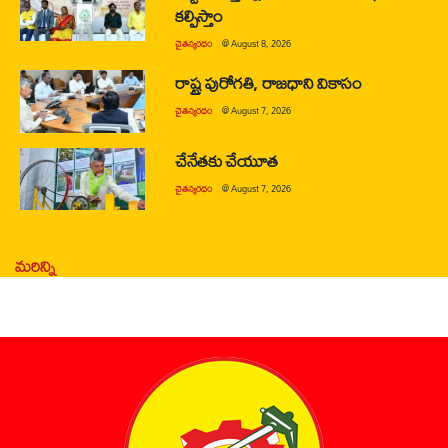
కల్పిస్తాం
చైతన్యరధం
@
August 8, 2026
రాష్ట్ర పురోగతి, రాజధాని వికాసం
చైతన్యరధం
@
August 7, 2026
చేనేతకు చేయూత
చైతన్యరధం
@
August 7, 2026
మరిన్ని