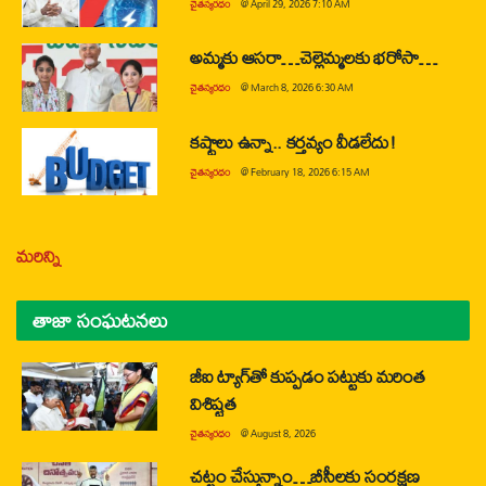
చైతన్యరధం
@
April 29, 2026 7:10 AM
అమ్మకు ఆసరా…చెల్లెమ్మలకు భరోసా…
చైతన్యరధం
@
March 8, 2026 6:30 AM
కష్టాలు ఉన్నా.. కర్తవ్యం వీడలేదు!
చైతన్యరధం
@
February 18, 2026 6:15 AM
మరిన్ని
తాజా సంఘటనలు
జీఐ ట్యాగ్‌తో కుప్పడం పట్టుకు మరింత
విశిష్టత
చైతన్యరధం
@
August 8, 2026
చట్టం చేస్తున్నాం…బీసీలకు సంరక్షణ