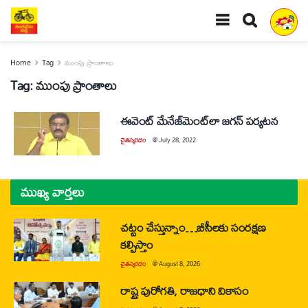
Home
Tag
ముంపు ప్రాంతాలు
Tag:
ముంపు ప్రాంతాలు
ఈవెంట్‌ మేనేజ్‌మెంట్‌లా జగన్‌ పర్యటన
చైతన్యరధం
@
July 28, 2022
ముఖ్య వార్తలు
చట్టం చేస్తున్నాం…బీసీలకు సంరక్షణ
కల్పిస్తాం
చైతన్యరధం
@
August 8, 2026
రాష్ట్ర పురోగతి, రాజధాని వికాసం