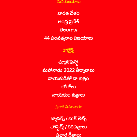
మన విజయాలు
భారత దేశం
ఆంధ్ర ప్రదేశ్
తెలంగాణ
44 సంవత్సరాల విజయాలు
డౌన్లోడ్స్
మ్యానిఫెస్టో
మహానాడు 2022 తీర్మానాలు
నాయకుడితో నా చిత్రం
లోగోలు
నాయకుల చిత్రాలు
ప్రచార సమాచారం
బ్యానర్స్ / బుక్ లెట్స్
పోస్టర్స్ / కరపత్రాలు
ప్రచార గీతాలు