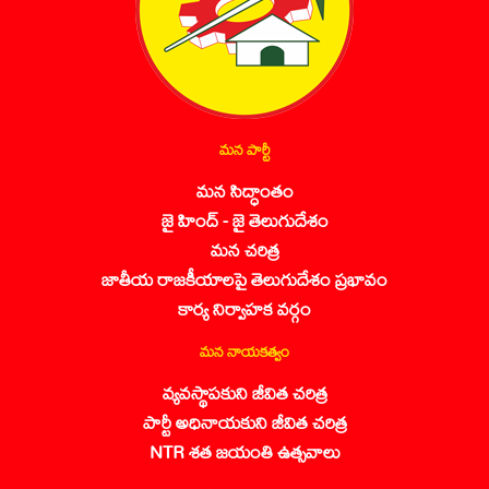
మన పార్టీ
మన సిద్ధాంతం
జై హింద్ - జై తెలుగుదేశం
మన చరిత్ర
జాతీయ రాజకీయాలపై తెలుగుదేశం ప్రభావం
కార్య నిర్వాహక వర్గం
మన నాయకత్వం
వ్యవస్థాపకుని జీవిత చరిత్ర
పార్టీ అధినాయకుని జీవిత చరిత్ర
NTR శత జయంతి ఉత్సవాలు