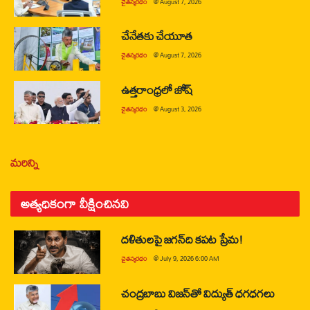
చైతన్యరధం
@
August 7, 2026
చేనేతకు చేయూత
చైతన్యరధం
@
August 7, 2026
ఉత్తరాంధ్రలో జోష్
చైతన్యరధం
@
August 3, 2026
మరిన్ని
అత్యధికంగా వీక్షించినవి
దళితులపై జగన్‌ది కపట ప్రేమ!
చైతన్యరధం
@
July 9, 2026 6:00 AM
చంద్రబాబు విజన్‌తో విద్యుత్ ధగధగలు