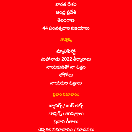
భారత దేశం
ఆంధ్ర ప్రదేశ్
తెలంగాణ
44 సంవత్సరాల విజయాలు
డౌన్లోడ్స్
మ్యానిఫెస్టో
మహానాడు 2022 తీర్మానాలు
నాయకుడితో నా చిత్రం
లోగోలు
నాయకుల చిత్రాలు
ప్రచార సమాచారం
బ్యానర్స్ / బుక్ లెట్స్
పోస్టర్స్ / కరపత్రాలు
ప్రచార గీతాలు
ఎన్నికల సమాచారం / సూచనలు