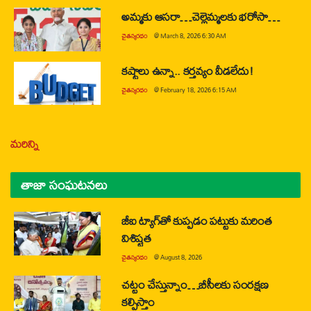
అమ్మకు ఆసరా…చెల్లెమ్మలకు భరోసా…
చైతన్యరధం
@
March 8, 2026 6:30 AM
కష్టాలు ఉన్నా.. కర్తవ్యం వీడలేదు!
చైతన్యరధం
@
February 18, 2026 6:15 AM
మరిన్ని
తాజా సంఘటనలు
జీఐ ట్యాగ్‌తో కుప్పడం పట్టుకు మరింత
విశిష్టత
చైతన్యరధం
@
August 8, 2026
చట్టం చేస్తున్నాం…బీసీలకు సంరక్షణ
కల్పిస్తాం