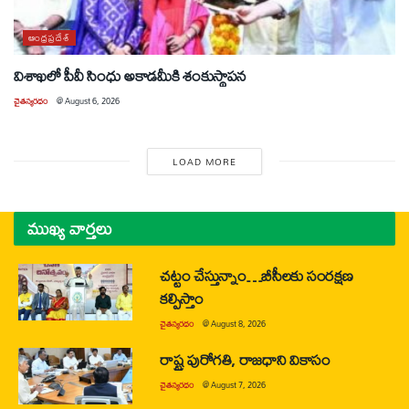
ఆంధ్రప్రదేశ్
విశాఖలో పీవీ సింధు అకాడమీకి శంకుస్థాపన
చైతన్యరధం
@
August 6, 2026
LOAD MORE
ముఖ్య వార్తలు
చట్టం చేస్తున్నాం…బీసీలకు సంరక్షణ
కల్పిస్తాం
చైతన్యరధం
@
August 8, 2026
రాష్ట్ర పురోగతి, రాజధాని వికాసం
చైతన్యరధం
@
August 7, 2026