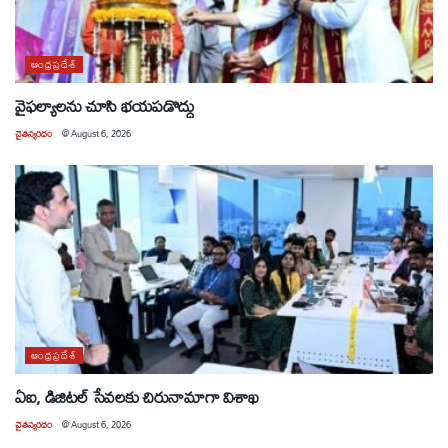
ఆంధ్రప్రదేశ్
వైఫల్యాలను చూసి భయపడొద్దు
చైతన్యరధం
@
August 6, 2026
ఆంధ్రప్రదేశ్
ఏఐ, డిజిటల్ సేవలకు చిరునామాగా విశాఖ
చైతన్యరధం
@
August 6, 2026