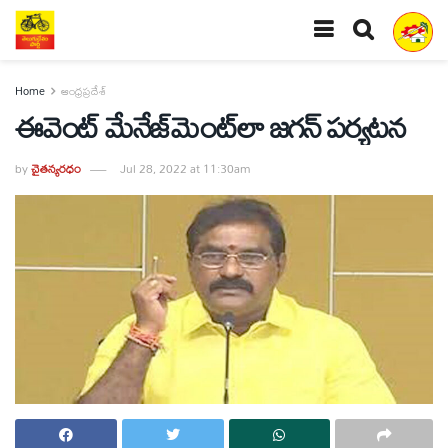
Home
ఆంధ్రప్రదేశ్
ఈవెంట్‌ మేనేజ్‌మెంట్‌లా జగన్‌ పర్యటన
by
చైతన్యరధం
Jul 28, 2022 at 11:30am