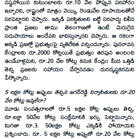
నష్టపోయిన కుటుంబాలకు రూ.10 వేల చొప్పున పరిహారం
ఇచ్చారని, రాష్ట్రంలో మాత్రం వెయ్యి, రెండువేల రూపాయలతోనే
సరిపెట్టారని చెప్పారు. ఇక్కడి పరిస్థితులని బట్టి సరిహద్దు విలీన
ప్రాంత ప్రజలు తాము తెలంగాణలో ఉంటే మెరుగైన
సదుపాయాలు అందేవని భావిస్తున్నారని చెప్పారు. ఆ రకంగా
అక్కడి ప్రజల్లో ప్రభుత్వంపై వ్యతిరేకత వచ్చిందన్నారు. పునరావస
కేంద్రాలకు రూ.2000 కోట్లయితే ప్రభుత్వం తరపున అందించి
ఉండేవాళ్లమని, రూ.20 వేల కోట్లు కనుక కేంద్రం మీద ఒత్తిడి
తెచ్చి ప్రజలకు సహాయం చేస్తాననడం దురదృష్టకరమని
పేర్కొన్నారు.
5 లక్షల కోట్లు అప్పులు తెచ్చిన జగన్‌రెడ్డి నిర్వాసితులకు రూ.20
వేల కోట్లు ఇవ్వలేరా?
మూడు సంవత్సరాలలో రూ.5 లక్షల కోట్ల అప్పులు తెచ్చి,
రూ.లక్షా 50వేల కోట్లు సంక్షేమానికి ఖర్చు పెట్టామన్నారు,
మిగతా రూ.3. 50లక్షల కోట్లు ఎక్కడికి పోయాయని
ప్రశ్నించారు. రూ. 5 లక్షల కోట్లు అప్పులో రూ.20 వేల కోట్లు