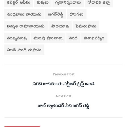
కలెక్టర్‌ ఆఫీసు
కుక్కలు
గృహనిర్బంధాలు
గోదావరి జిల్లా
చంద్రబాబు నాయుడు
జగన్‌రెడ్డి
దొంగలు
నిమ్మల రామానాయుడు
పాదయాత్ర
పెనుతుఫాను
ముఖ్యమంత్రి
ముంపు ప్రాంతాలు
వరద
విశాఖపట్నం
హుద్‌ హుద్‌ తుఫాను
Previous Post
వరద బాధితులకు ఎన్టీఆర్‌ ట్రస్ట్‌ అండ
Next Post
జాబ్ క్యాలెండర్ ఏది జగన్ రెడ్డి