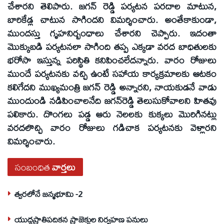
చేశారని తెలిపారు. జగన్‌ రెడ్డి పర్యటన పరదాల మాటున,
బారికేడ్ల చాటున సాగిందని విమర్శించారు. అంతేకాకుండా,
ముందస్తు గృహనిర్బంధాలు చేశారని చెప్పారు. ఇదంతా
మొక్కుబడి పర్యటనలా సాగింది తప్ప ఎక్కడా వరద బాధితులకు
భరోసా ఇస్తున్న పరిస్థితి కనిపించలేదన్నారు. వారం రోజులు
ముందే పర్యటనకు వచ్చి ఉంటే సహాయ కార్యక్రమాలకు ఆటకం
కలిగేదని ముఖ్యమంత్రి జగన్‌ రెడ్డి అన్నారని, నాయకుడనే వాడు
ముందుండి నడిపించాలనేది జగన్‌రెడ్డి తెలుసుకోవాలని హితవు
పలికారు. దొంగలు పడ్డ ఆరు నెలలకు కుక్కలు మొరిగినట్లు
వరదలొచ్చి వారం రోజులు గడిచాక పర్యటనకు వెళ్లారని
విమర్శించారు.
సంబంధిత
వార్తలు
త్వరలోనే జన్మభూమి -2
యుద్ధప్రాతిపదికన ప్రాజెక్టుల నిర్వహణ పనులు