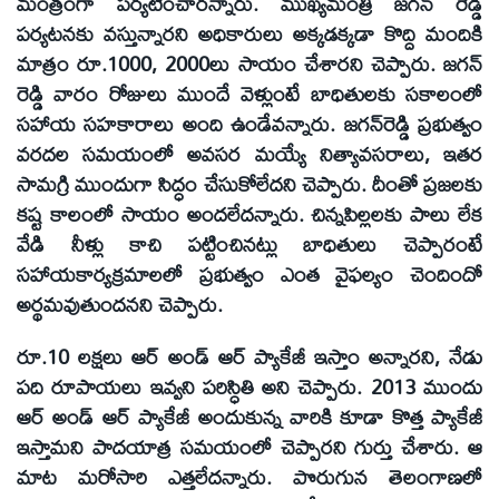
మంత్రంగా పర్యటించారన్నారు. ముఖ్యమంత్రి జగన్‌ రెడ్డి
పర్యటనకు వస్తున్నారని అధికారులు అక్కడక్కడా కొద్ది మందికి
మాత్రం రూ.1000, 2000లు సాయం చేశారని చెప్పారు. జగన్‌
రెడ్డి వారం రోజులు ముందే వెళ్లుంటే బాధితులకు సకాలంలో
సహాయ సహకారాలు అంది ఉండేవన్నారు. జగన్‌రెడ్డి ప్రభుత్వం
వరదల సమయంలో అవసర మయ్యే నిత్యావసరాలు, ఇతర
సామగ్రి ముందుగా సిద్ధం చేసుకోలేదని చెప్పారు. దీంతో ప్రజలకు
కష్ట కాలంలో సాయం అందలేదన్నారు. చిన్నపిల్లలకు పాలు లేక
వేడి నీళ్లు కాచి పట్టించినట్లు బాధితులు చెప్పారంటే
సహాయకార్యక్రమాలలో ప్రభుత్వం ఎంత వైఫల్యం చెందిందో
అర్థమవుతుందనని చెప్పారు.
రూ.10 లక్షలు ఆర్‌ అండ్‌ ఆర్‌ ప్యాకేజీ ఇస్తాం అన్నారని, నేడు
పది రూపాయలు ఇవ్వని పరిస్ధితి అని చెప్పారు. 2013 ముందు
ఆర్‌ అండ్‌ ఆర్‌ ప్యాకేజీ అందుకున్న వారికి కూడా కొత్త ప్యాకేజీ
ఇస్తామని పాదయాత్ర సమయంలో చెప్పారని గుర్తు చేశారు. ఆ
మాట మరోసారి ఎత్తలేదన్నారు. పొరుగున తెలంగాణలో