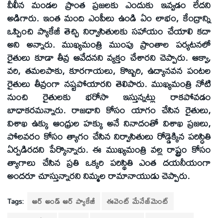
వీలీన మండల ప్రాంత ప్రజలకు ఎందుకు ఇవ్వడం లేదని
అడిగారు. ఇంత మంది ఎంపీలు ఉండి ఏం లాభం, కేంద్రాన్ని
ఒప్పించి ప్యాకేజీ తెచ్చి నిర్వాసితులకు సహాయం చేయాలి కదా
అని అన్నారు. ముఖ్యమంత్రి ముంపు ప్రాంతాల పర్యటనలో
రైతులు కూడా తీవ్ర ఆవేదనని వ్యక్తం చేశారని చెప్పారు. ఆక్వా,
వరి, తమలపాకు, కూరగాయలు, కొబ్బరి, ఉద్యానవన పంటల
రైతులు తీవ్రంగా నష్టపోయారని తెలిపారు. ముఖ్యమంత్రి నోటి
నుంచి రైతులకు భరోసా ఇస్తున్నట్లు రాకపోవడం
బాధాకరమన్నారు. రాజధాని కోసం యాగం చేసిన రైతులు,
విశాఖ ఉక్కు ఆంధ్రుల హక్కు అనే నినాదంతో విశాఖ ప్రజలు,
పోలవరం కోసం త్యాగం చేసిన నిర్వాసితులు రోడ్డెక్కిన పరిస్ధితి
ఏర్పడిరదని పేర్కొన్నారు. ఈ ముఖ్యమంత్రి వల్ల రాష్ట్రం కోసం
త్యాగాలు చేసిన ప్రతి ఒక్కరి పరిస్థితి ఎంత దయనీయంగా
అందరూ చూస్తున్నారని నిమ్మల రామానాయుడు చెప్పారు.
Tags:
ఆర్‌ అండ్‌ ఆర్‌ ప్యాకేజీ
ఈవెంట్‌ మేనేజ్‌మెంట్‌