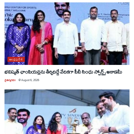
ఆంధ్రప్రదేశ్
భవిష్యత్ ఛాంపియన్లను తీర్చిదిద్దే వేదికగా పీవీ సింధు స్పోర్ట్స్ అకాడమీ
చైతన్యరధం
@
August 6, 2026