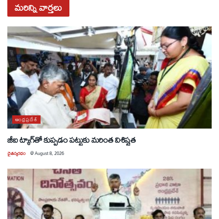
మరిన్ని
వార్తలు
ఆంధ్రప్రదేశ్
జీఐ ట్యాగ్‌తో కుప్పడం పట్టుకు మరింత విశిష్టత
చైతన్యరధం
@
August 8, 2026