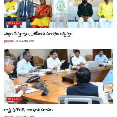
ఆంధ్రప్రదేశ్
చట్టం చేస్తున్నాం…బీసీలకు సంరక్షణ కల్పిస్తాం
చైతన్యరధం
@
August 8, 2026
ఆంధ్రప్రదేశ్
రాష్ట్ర పురోగతి, రాజధాని వికాసం
చైతన్యరధం
@
August 7, 2026