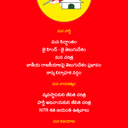
మన పార్టీ
మన సిద్ధాంతం
జై హింద్ - జై తెలుగుదేశం
మన చరిత్ర
జాతీయ రాజకీయాలపై తెలుగుదేశం ప్రభావం
కార్య నిర్వాహక వర్గం
మన నాయకత్వం
వ్యవస్థాపకుని జీవిత చరిత్ర
పార్టీ అధినాయకుని జీవిత చరిత్ర
NTR శత జయంతి ఉత్సవాలు
మన విజయాలు