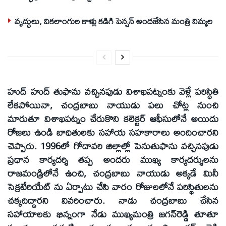
వృద్ధులు, వికలాంగుల కాళ్లు కడిగి పెన్షన్‌ అందజేసిన మంత్రి నిమ్మల
హుద్‌ హుద్‌ తుఫాను వచ్చినపుడు విశాఖపట్నంకు వెళ్లే పరిస్ధితి
లేకపోయినా, చంద్రబాబు నాయుడు పలు చోట్ల నుంచి
మారుతూ విశాఖపట్నం చేరుకొని కలెక్టర్‌ ఆఫీసులోనే అయిదు
రోజలు ఉండి బాధితులకు సహాయ సహకారాలు అందించారని
చెప్పారు. 1996లో గోదావరి జిల్లాల్లో పెనుతుఫాను వచ్చినపుడు
ప్రధాన కార్యదర్శి తప్ప అందరు ముఖ్య కార్యదర్శులను
రాజమండ్రిలోనే ఉంచి, చంద్రబాబు నాయుడు అక్కడే మినీ
సెక్రటేరియేట్‌ ను ఏర్పాటు చేసి వారం రోజులలోనే పరిస్థితులను
చక్కదిద్దారని వివరించారు. నాడు చంద్రబాబు చేసిన
సహాయాలకు భిన్నంగా నేడు ముఖ్యమంత్రి జగన్‌రెడ్డి తూతూ