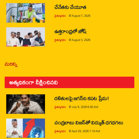
చేనేతకు చేయూత
చైతన్యరధం
@
August 7, 2026
ఉత్తరాంధ్రలో జోష్
చైతన్యరధం
@
August 3, 2026
మరిన్ని
అత్యధికంగా వీక్షించినవి
దళితులపై జగన్‌ది కపట ప్రేమ!
చైతన్యరధం
@
July 9, 2026 6:00 AM
చంద్రబాబు విజన్‌తో విద్యుత్ ధగధగలు
చైతన్యరధం
@
April 29, 2026 7:10 AM