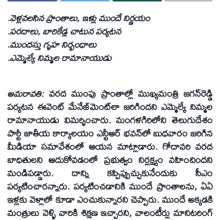
.వెళ్లవలసిన ప్రాంతాలు, ఇళ్లు ముందే నిర్ణయం
.పరదాలు, బారికేడ్ల చాటున పర్యటన
.ముందస్తు గృహ నిర్బంధాలు
.ఎమ్మెల్యే నిమ్మల రామానాయుడు
అమరావతి:
వరద ముంపు ప్రాంతాల్లో ముఖ్యమంత్రి జగన్‌రెడ్డి
పర్యటన ఈవెంట్‌ మేనేజ్‌మెంట్‌లా జరిగిందని ఎమ్మెల్యే నిమ్మల
రామానాయుడు విమర్శించారు. మంగళగిరిలోని తెలుగుదేశం
పార్టీ జాతీయ కార్యాలయం ఎన్టీఆర్‌ భవన్‌లో బుధవారం జరిగిన
మీడియా సమావేశంలో ఆయన మాట్లాడారు. గోదావరి వరద
బాధితులని ఆదుకోవడంలో ప్రభుత్వం నిర్లక్ష్యం వహించిందని
మండిపడ్డారు. దాన్ని కప్పిప్పుచ్చుకునేందుకు సీఎం
పర్యటించారన్నారు. పర్యటించడానికి ముందే ప్రాంతాలను, ఏఏ
ఇళ్లకు వెళ్లాలో కూడా ఎంచుకున్నారని చెప్పారు. ముందే అక్కడకి
మంత్రులు వెళ్ళి వారికి శిక్షణ ఇచ్చారని, వాలంటీర్లు మానిటరింగ్‌