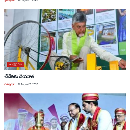
ఆంధ్రప్రదేశ్
చేనేతకు చేయూత
చైతన్యరధం
@
August 7, 2026