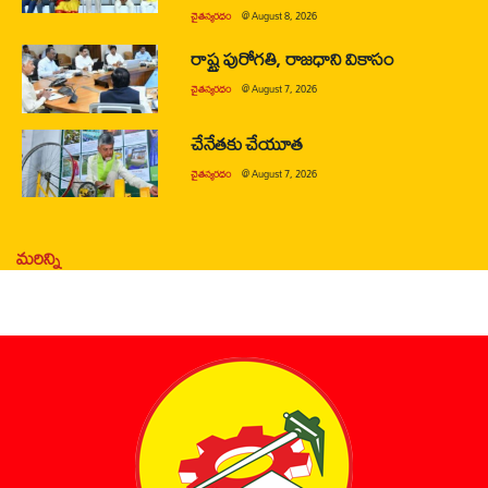
చైతన్యరధం
@
August 8, 2026
రాష్ట్ర పురోగతి, రాజధాని వికాసం
చైతన్యరధం
@
August 7, 2026
చేనేతకు చేయూత
చైతన్యరధం
@
August 7, 2026
మరిన్ని