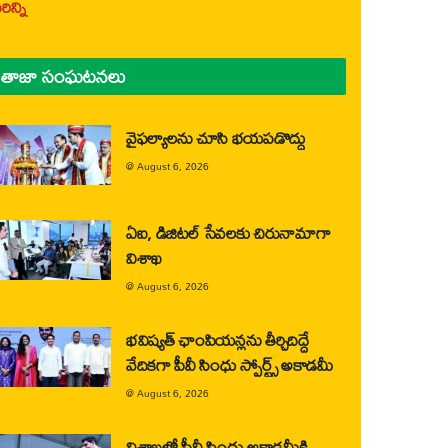
ిన్ని
తాజా సంఘటనలు
వైఫల్యాలను చూసి భయపడొద్దు
@
August 6, 2026
ఏఐ, డిజిటల్ సేవలకు చిరునామాగా
విశాఖ
@
August 6, 2026
భవిష్యత్ ఛాంపియన్లను తీర్చిదిద్దే
వేదికగా పీవీ సింధు స్పోర్ట్స్ అకాడమీ
@
August 6, 2026
విశాఖలో పీవీ సింధు అకాడమీకి