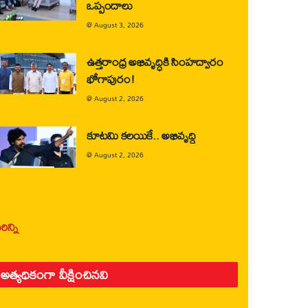
ఒప్పందాలు
@
August 3, 2026
ఉత్తరాంధ్ర అభివృద్ధికి సింహద్వారం
భోగాపురం!
@
August 2, 2026
కూటమి కలయికే.. అభివృద్ధి
@
August 2, 2026
ిన్ని
అత్యధికంగా వీక్షించినవి