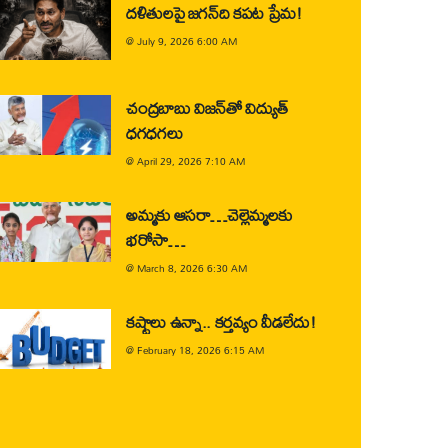
దళితులపై జగన్‌ది కపట ప్రేమ!
@
July 9, 2026 6:00 AM
చంద్రబాబు విజన్‌తో విద్యుత్
ధగధగలు
@
April 29, 2026 7:10 AM
అమ్మకు ఆసరా…చెల్లెమ్మలకు
భరోసా…
@
March 8, 2026 6:30 AM
కష్టాలు ఉన్నా.. కర్తవ్యం వీడలేదు!
@
February 18, 2026 6:15 AM