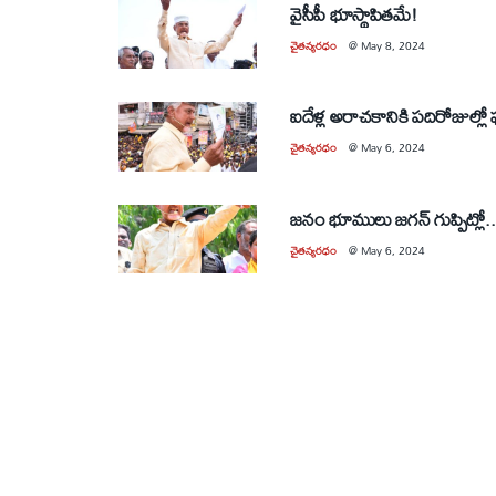
వైసీపీ భూస్థాపితమే!
చైతన్యరధం
@
May 8, 2024
ఐదేళ్ల అరాచకానికి పదిరోజుల్లో ఫుల
చైతన్యరధం
@
May 6, 2024
జనం భూములు జగన్‌ గుప్పిట్లో..
చైతన్యరధం
@
May 6, 2024