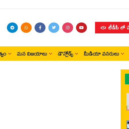
టీడీపీ లో 
్వం
మన విజయాలు
డౌన్లోడ్స్
మీడియా వనరులు