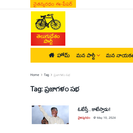
చైతన్యరధం ఈ-పేపర్
హోమ్
మన పార్టీ
మన నాయకత
Home
Tag
ప్రజాగళం సభ
Tag:
ప్రజాగళం సభ
ఓటేస్తే.. కాటేస్తాడు!
చైతన్యరధం
@
May 10, 2024