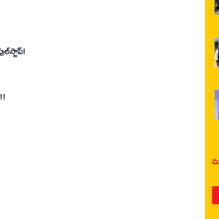
్‌స్టాప్‌!
!!
మర