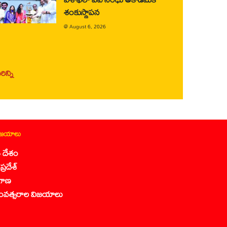
శంకుస్థాపన
@
August 6, 2026
ిన్ని
ిజయాలు
 దేశం
ప్రదేశ్
గాణ
ంవత్సరాల విజయాలు