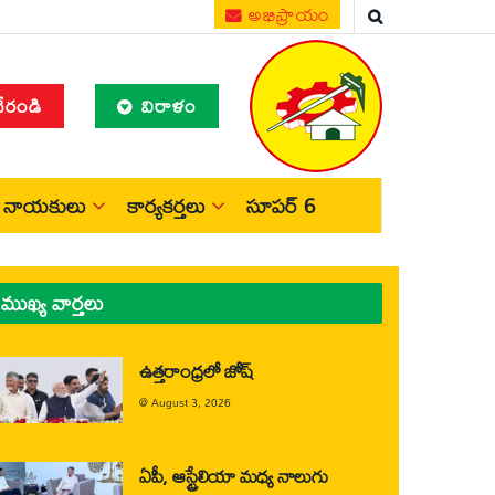
అభిప్రాయం
చేరండి
విరాళం
నాయకులు
కార్యకర్తలు
సూపర్ 6
ముఖ్య వార్తలు
ఉత్తరాంధ్రలో జోష్
@
August 3, 2026
ఏపీ, ఆస్ట్రేలియా మధ్య నాలుగు