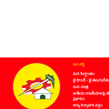
మన పార్టీ
మన సిద్ధాంతం
జై హింద్ - జై తెలుగుదేశ
మన చరిత్ర
జాతీయ రాజకీయాలపై తె
ప్రభావం
కార్య నిర్వాహక వర్గం