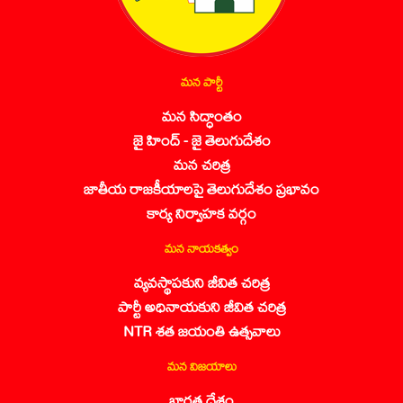
మన పార్టీ
మన సిద్ధాంతం
జై హింద్ - జై తెలుగుదేశం
మన చరిత్ర
జాతీయ రాజకీయాలపై తెలుగుదేశం ప్రభావం
కార్య నిర్వాహక వర్గం
మన నాయకత్వం
వ్యవస్థాపకుని జీవిత చరిత్ర
పార్టీ అధినాయకుని జీవిత చరిత్ర
NTR శత జయంతి ఉత్సవాలు
మన విజయాలు
భారత దేశం