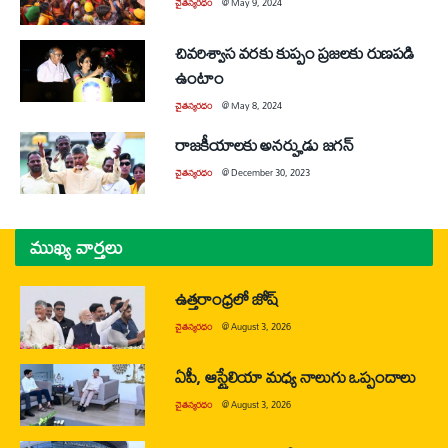
చైతన్యరధం
@
May 9, 2024
చివరిశ్వాస వరకు కుప్పం ప్రజలకు రుణపడి
ఉంటాం
చైతన్యరధం
@
May 8, 2024
రాజకీయాలకు అనర్హుడు జగన్‌
చైతన్యరధం
@
December 30, 2023
ముఖ్య వార్తలు
ఉత్తరాంధ్రలో జోష్
చైతన్యరధం
@
August 3, 2026
ఏపీ, ఆస్ట్రేలియా మధ్య నాలుగు ఒప్పందాలు
చైతన్యరధం
@
August 3, 2026