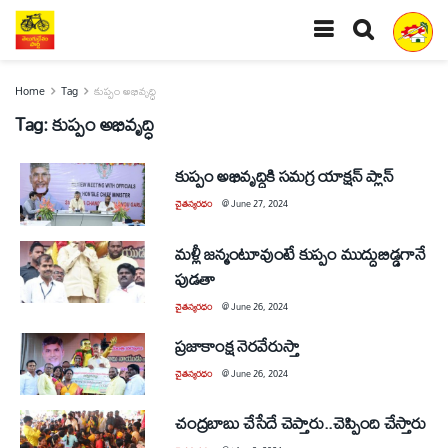
Home
Tag
కుప్పం అభివృద్ధి
Tag:
కుప్పం అభివృద్ధి
కుప్పం అభివృద్ధికి సమగ్ర యాక్షన్‌ ప్లాన్‌
చైతన్యరధం
@
June 27, 2024
మళ్లీ జన్మంటూవుంటే కుప్పం ముద్దుబిడ్డగానే
పుడతా
చైతన్యరధం
@
June 26, 2024
ప్రజాకాంక్ష నెరవేరుస్తా
చైతన్యరధం
@
June 26, 2024
చంద్రబాబు చేసేదే చెప్తారు..చెప్పింది చేస్తారు