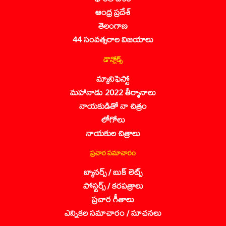
ఆంధ్ర ప్రదేశ్
తెలంగాణ
44 సంవత్సరాల విజయాలు
డౌన్లోడ్స్
మ్యానిఫెస్టో
మహానాడు 2022 తీర్మానాలు
నాయకుడితో నా చిత్రం
లోగోలు
నాయకుల చిత్రాలు
ప్రచార సమాచారం
బ్యానర్స్ / బుక్ లెట్స్
పోస్టర్స్ / కరపత్రాలు
ప్రచార గీతాలు
ఎన్నికల సమాచారం / సూచనలు