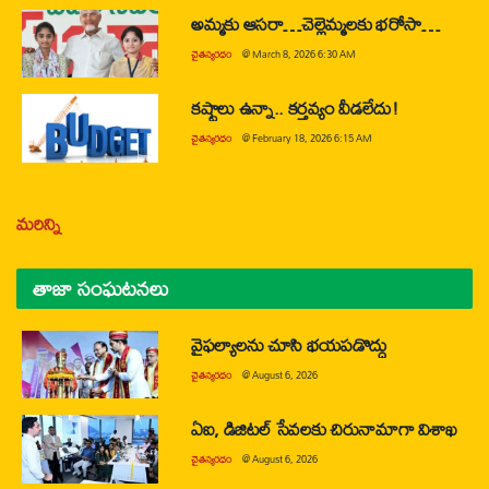
అమ్మకు ఆసరా…చెల్లెమ్మలకు భరోసా…
చైతన్యరధం
@
March 8, 2026 6:30 AM
కష్టాలు ఉన్నా.. కర్తవ్యం వీడలేదు!
చైతన్యరధం
@
February 18, 2026 6:15 AM
మరిన్ని
తాజా సంఘటనలు
వైఫల్యాలను చూసి భయపడొద్దు
చైతన్యరధం
@
August 6, 2026
ఏఐ, డిజిటల్ సేవలకు చిరునామాగా విశాఖ
చైతన్యరధం
@
August 6, 2026