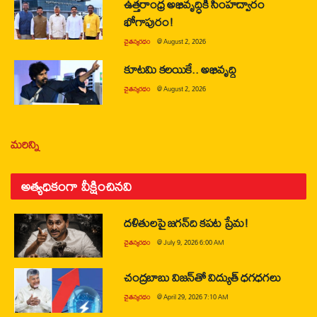
ఉత్తరాంధ్ర అభివృద్ధికి సింహద్వారం
భోగాపురం!
చైతన్యరధం
@
August 2, 2026
కూటమి కలయికే.. అభివృద్ధి
చైతన్యరధం
@
August 2, 2026
మరిన్ని
అత్యధికంగా వీక్షించినవి
దళితులపై జగన్‌ది కపట ప్రేమ!
చైతన్యరధం
@
July 9, 2026 6:00 AM
చంద్రబాబు విజన్‌తో విద్యుత్ ధగధగలు
చైతన్యరధం
@
April 29, 2026 7:10 AM