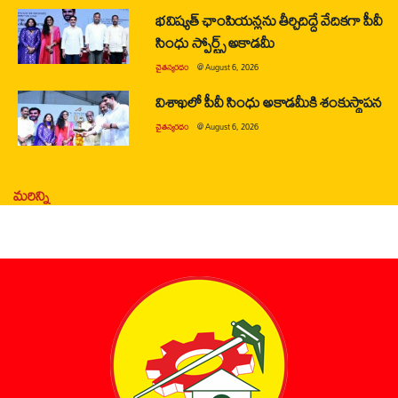
భవిష్యత్ ఛాంపియన్లను తీర్చిదిద్దే వేదికగా పీవీ
సింధు స్పోర్ట్స్ అకాడమీ
చైతన్యరధం
@
August 6, 2026
విశాఖలో పీవీ సింధు అకాడమీకి శంకుస్థాపన
చైతన్యరధం
@
August 6, 2026
మరిన్ని