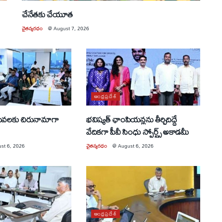
చేనేతకు చేయూత
చైతన్యరధం
@
August 7, 2026
ఆంధ్రప్రదేశ్
సేవలకు చిరునామాగా
భవిష్యత్ ఛాంపియన్లను తీర్చిదిద్దే
వేదికగా పీవీ సింధు స్పోర్ట్స్ అకాడమీ
st 6, 2026
చైతన్యరధం
@
August 6, 2026
ఆంధ్రప్రదేశ్