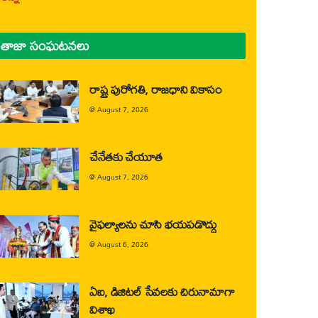
తాజా సంఘటనలు
రాష్ట్ర పురోగతి, రాజధాని వికాసం
@
August 7, 2026
చేనేతకు చేయూత
@
August 7, 2026
వైఫల్యాలను చూసి భయపడొద్దు
@
August 6, 2026
ఏఐ, డిజిటల్ సేవలకు చిరునామాగా
విశాఖ