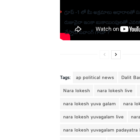
గ్రూప్ -1 లో మీ అక్రమాలు ఆధారాలతో 
రుజువైనా ఇంకా బుకాయింపులతో ఎవరి
చేస్తారు సవాంగ్ గారూ ?
Tags:
ap political news
Dalit B
Nara lokesh
nara lokesh live
nara lokesh yuva galam
nara lo
nara lokesh yuvagalam live
nar
nara lokesh yuvagalam padayatra 