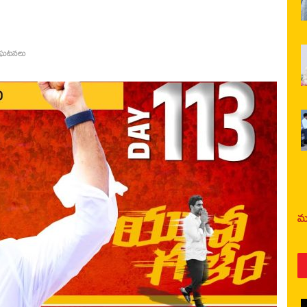
ంఘటనలు
మర