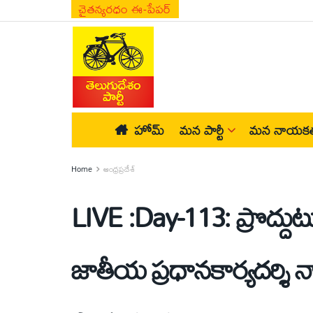
చైతన్యరధం ఈ-పేపర్
హోమ్
మన పార్టీ
మన నాయకత
Home
ఆంధ్రప్రదేశ్
LIVE :Day-113: ప్రొద్దుట
జాతీయ ప్ర‌ధానకార్య‌ద‌ర్శ