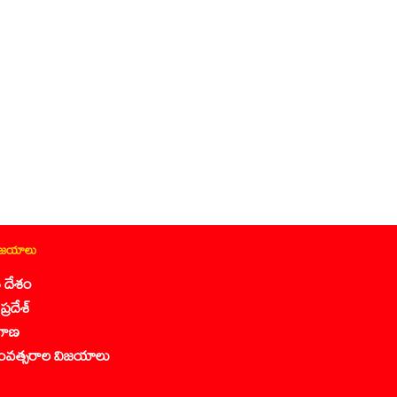
ిజయాలు
 దేశం
ప్రదేశ్
గాణ
ంవత్సరాల విజయాలు