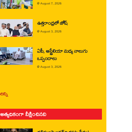
@
August 7, 2026
ఉత్తరాంధ్రలో జోష్
@
August 3, 2026
ఏపీ, ఆస్ట్రేలియా మధ్య నాలుగు
ఒప్పందాలు
@
August 3, 2026
ిన్ని
అత్యధికంగా వీక్షించినవి