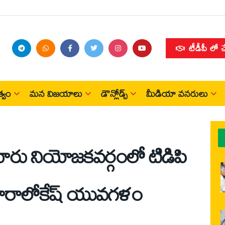
టీడీపీ లో 
్వం
మన విజయాలు
డౌన్లోడ్స్
మీడియా వనరులు
ూరు నియోజ‌క‌వర్గంలో టిడిపి
ి నారాలోకేష్ యువ‌గ‌ళం