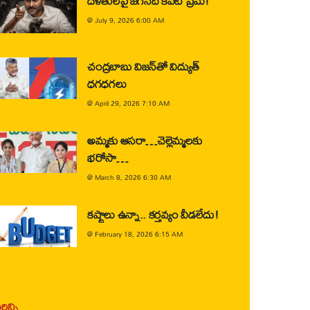
దళితులపై జగన్‌ది కపట ప్రేమ!
@
July 9, 2026 6:00 AM
చంద్రబాబు విజన్‌తో విద్యుత్
ధగధగలు
@
April 29, 2026 7:10 AM
అమ్మకు ఆసరా…చెల్లెమ్మలకు
భరోసా…
@
March 8, 2026 6:30 AM
కష్టాలు ఉన్నా.. కర్తవ్యం వీడలేదు!
@
February 18, 2026 6:15 AM
ిన్ని