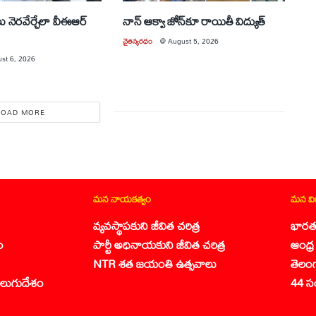
లు నెరవేర్చేలా వీఈఆర్
నాన్ ఆక్వా జోన్‌కూ రాయితీ విద్యుత్
చైతన్యరధం
@
August 5, 2026
st 6, 2026
LOAD MORE
మన నాయకత్వం
మన వ
వ్యవస్థాపకుని జీవిత చరిత్ర
భారత
ం
పార్టీ అధినాయకుని జీవిత చరిత్ర
ఆంధ్ర 
NTR శత జయంతి ఉత్సవాలు
తెలం
లుగుదేశం
44 స