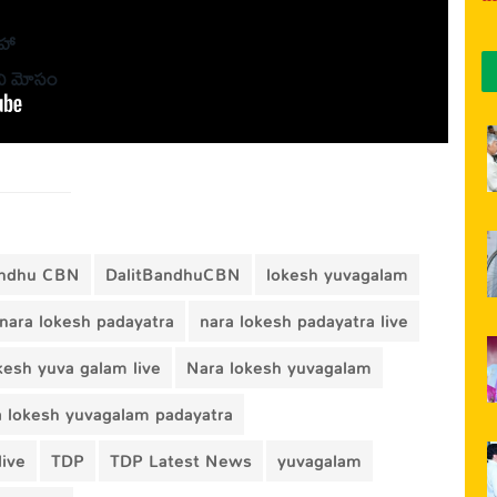
సహా
ని మోసం
andhu CBN
DalitBandhuCBN
lokesh yuvagalam
nara lokesh padayatra
nara lokesh padayatra live
kesh yuva galam live
Nara lokesh yuvagalam
a lokesh yuvagalam padayatra
live
TDP
TDP Latest News
yuvagalam