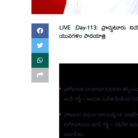
LIVE :Day-113: ప్రొద్దుటూరు నియోజ
యువ‌గ‌ళం పాద‌యాత్ర
సంబంధిత
వార్తలు
ప్రలోభాలకు దిగజారినా ఓటమిని తప్పించు
జగన్ రెడ్డీ – ఆచంట సునీత మీడియా స
పోలవరం నిధులు దారి మళ్ళించి చరిత్రహ
మిగిలిపోయిన జగన్ రెడ్డి – దేవినేని 
సమావేశం.