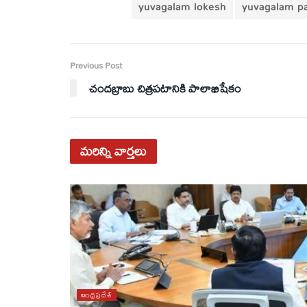
yuvagalam lokesh
yuvagalam p
Previous Post
చందబ్రాబు చిత్రపటానికి పాలాభిషేకం
మరిన్ని
వార్తలు
ఆంధ్రప్రదేశ్