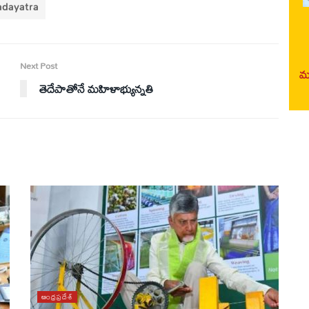
adayatra
Next Post
మర
తెదేపాతోనే మహిళాభ్యున్నతి
ఆంధ్రప్రదేశ్