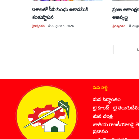
విశాఖలో పీవీ సింధు అకాడమీకి
ప్రజల ఆకాంక్ష
శంకుస్థాపన
అభివృద్ధి
చైతన్యరధం
@
August 6, 2026
చైతన్యరధం
@
Augu
మన పార్టీ
మన సిద్ధాంతం
జై హింద్ - జై తెలుగుదేశ
మన చరిత్ర
జాతీయ రాజకీయాలపై తె
ప్రభావం