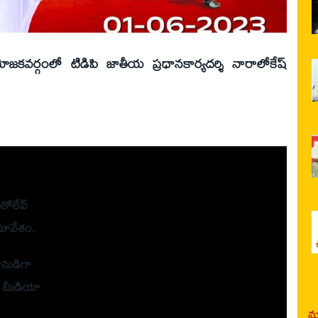
‌క‌వర్గంలో టిడిపి జాతీయ ప్ర‌ధానకార్య‌ద‌ర్శి నారాలోకేష్
కోలేవ్
మావేశం.
ీనుడిగా
ఉమ మీడియా
మర