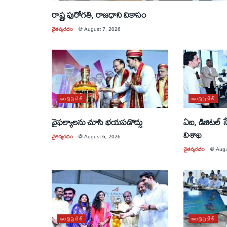
రాష్ట్ర పురోగతి, రాజధాని వికాసం
చైతన్యరధం
@
August 7, 2026
ఆంధ్రప్రదేశ్
ఆంధ్రప్రదేశ్
వైఫల్యాలను చూసి భయపడొద్దు
ఏఐ, డిజిటల్ 
విశాఖ
చైతన్యరధం
@
August 6, 2026
చైతన్యరధం
@
Augu
ఆంధ్రప్రదేశ్
ఆంధ్రప్రదేశ్