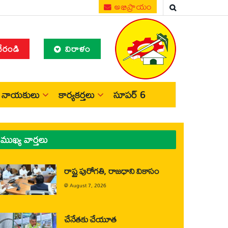
అభిప్రాయం
చేరండి
విరాళం
నాయకులు
కార్యకర్తలు
సూపర్ 6
ముఖ్య వార్తలు
రాష్ట్ర పురోగతి, రాజధాని వికాసం
@
August 7, 2026
చేనేతకు చేయూత