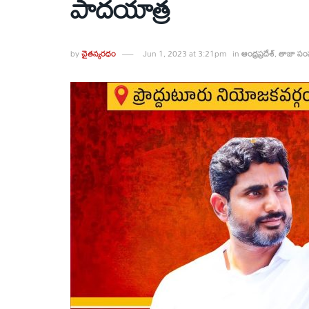
పాద‌యాత్ర
by
చైతన్యరధం
Jun 1, 2023 at 3:21pm
in
ఆంధ్రప్రదేశ్
,
తాజా స