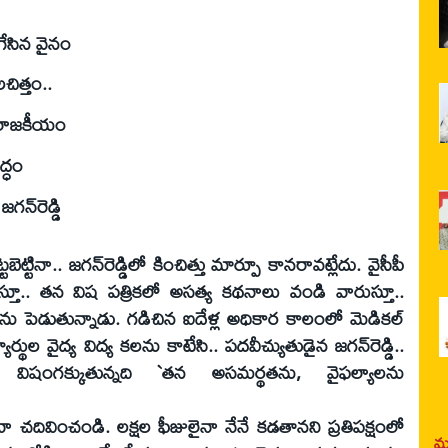
గేసిన వైనం
చిత్తం..
ి రాజకీయం
్ధం
న్‌రెడ్డి
బెట్టినా.. జగన్‌రెడ్డిలో కించిత్తు మార్పూ కానరావట్లేదు. వైసీపీ
లిస్తూ.. తన విష పత్రికలో అసత్య కథనాలు వండి వారుస్తూ..
ు పెడుతున్నాడు. గడిచిన ఐదేళ్ల అధికార కాలంలో మెడికల్‌
్యార్థుల వైద్య విద్య కలను కాటేసి.. పదవీచ్యుతుడైన జగన్‌రెడ్డి..
 విషంగక్కుతున్నది `తన అసమర్థతను, వైఫల్యాలను
ైనా చదివించండి. లక్షల ఫీజులైనా నేనే కడతానని ప్రతిపక్షంలో
మర