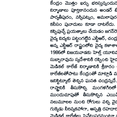
కేంద్రం మొత్తం ఖర్చు భరిస్తున్నందు
నిర్మాణాలు పూర్తికానందున అండర్‌ టే
పార్వతీపురం, నర్సీపట్నం, అమలాపుర
కనీసం పునాదులు కూడా దాటలేదు. 
కప్పిపుచ్చే ప్రయత్నాలు చేయడం జగన్‌ర
వైద్య విద్యకు పట్టంగట్టిన ఎన్టీఆర్‌, చంద
అన్న ఎన్టీఆర్‌ రాష్ట్రంలోని వైద్య క
1986లో విజయవాడకు హెల్త్‌ యూనివర్సి
సుబ్బారావును స్వదేశానికి రప్పించి హైదరాబాద
మెడికల్‌ కాలేజ్‌ నిర్మాణానికి శ్రీకారం
కాలేజీలతోపాటు కేంద్రంతో మాట్లాడి మంగళ
ఇనిస్టిట్యూట్‌ తెచ్చిన ఘనత చంద్రన్నద
రాష్ట్రానికి తీసుకొచ్చి మంగ
ముందుచూపుతో తీసుకొచ్చిన ఎయిమ్స్
నలుమూలల నుంచి రోగులు వచ్చి వైద్య
గుక్కెడు నీరివ్వకపోగా, ఆస్పత్రి రహద
మెడికల్‌ కాలేజీలు ప్రైవేటుపరమంటూ దు