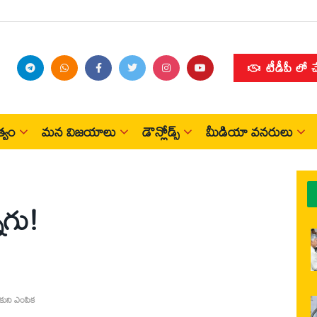
టీడీపీ లో 
్వం
మన విజయాలు
డౌన్లోడ్స్
మీడియా వనరులు
ాగు!
ుని ఎంపిక