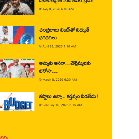
దళితులపై జగన్‌ది కపట ప్రేమ!
@
July 9, 2026 6:00 AM
చంద్రబాబు విజన్‌తో విద్యుత్
ధగధగలు
@
April 29, 2026 7:10 AM
అమ్మకు ఆసరా…చెల్లెమ్మలకు
భరోసా…
@
March 8, 2026 6:30 AM
కష్టాలు ఉన్నా.. కర్తవ్యం వీడలేదు!
@
February 18, 2026 6:15 AM
ిన్ని