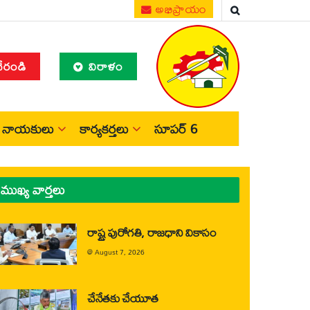
అభిప్రాయం
చేరండి
విరాళం
నాయకులు
కార్యకర్తలు
సూపర్ 6
ముఖ్య వార్తలు
రాష్ట్ర పురోగతి, రాజధాని వికాసం
@
August 7, 2026
చేనేతకు చేయూత