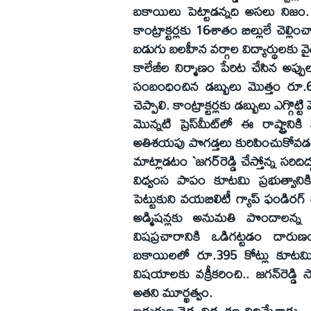
బకాయిలు పెట్టాడన్నది అసలు నిజ
కాంట్రాక్టర్లకు 16శాతం బిల్లులే చెల్లిం
బడుగు బలహీన వర్గాల విద్యార్థులకు వై
కాలేజీల నిర్మాణం పేరిట చేసిన అప్పులు
సంబంధించిన డబ్బులు మొత్తం రూ.6వే
చెప్పాలి. కాంట్రాక్టర్లకు డబ్బులు ఎగ్గొట
మొన్నటి ప్రెస్‌మీట్‌లో ఈ రాష్ట్రాని
అతిశయపు పొగడ్తలు కురిపించుకోవడం..
మాట్లాడటం `జగర్‌రెడ్డి చేస్తోన్న సరిదిద
విధ్వంస పాపం కూటమి ప్రభుత్వానికి శ
పెట్టుకుని వయబిలిటీ గ్యాప్‌ ఫండిరగ్‌ 
అడ్మిషన్లకు అనుమతి పొందాలన్న కూ
విషప్రచారానికి ఒడిగట్టడం దారుణం..
బకాయిలలో రూ.395 కోట్లు కూటమి ప
విషయాలకు వక్రీకరించి.. జగన్‌రెడ్డి
అతని మూర్ఖత్వం.