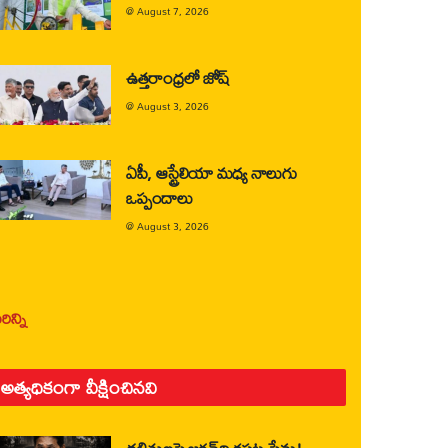
@
August 7, 2026
ఉత్తరాంధ్రలో జోష్
@
August 3, 2026
ఏపీ, ఆస్ట్రేలియా మధ్య నాలుగు
ఒప్పందాలు
@
August 3, 2026
ిన్ని
అత్యధికంగా వీక్షించినవి