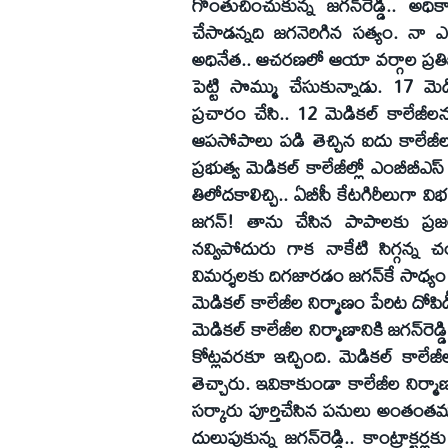
గొంతుచించుకున్న జగన్‌రెడ్డి.. అధ
చేసాడన్నది జగనెరిగిన సత్యం. నా 
అధినేత.. ఆచరణలో ఆయా వర్గాల ప్రతిభప
పెట్టి సొమ్ము చేసుకున్నాడు. 17 మెడ
ప్రచారం చేసి.. 12 మెడికల్‌ కాలేజ
ఆపసోపాలు పడి తెచ్చిన ఐదు కాలేజీలూ.
ప్రభుత్వ మెడికల్‌ కాలేజీల్లో ఎంబీబీఎస్‌
తిలోదకాలిచ్చి.. ఏబీసీ కేటగిరీలుగా విభ
జగన్‌! తాను చేసిన పాపాలకు ప్రజలు త
నవ్విపోదురు గాక నాకేటి సిగ్గన్న చం
విమర్శలకు దిగజారడం జగన్‌కే సాధ్యం
మెడికల్‌ కాలేజీల నిర్మాణం పేరిట దోపి
మెడికల్‌ కాలేజీల నిర్మాణానికి జగన్‌ర
కోట్లవరకూ ఇచ్చింది. మెడికల్‌ కాలేజ
తెచ్చారు. ఇవికాకుండా కాలేజీల నిర్మాణా
సర్కారు పూర్తిచేసిన పనులు అంతంతమ
దులుపుకున్న జగన్‌రెడ్డి.. కాంట్రాక్టర