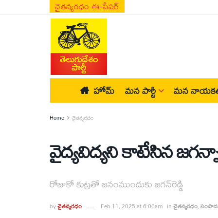
చైతన్యరధం ఈ-పేపర్
హోమ్
మన పార్టీ
మన నాయకత
Home
చైతన్యరధం
వైద్యవిద్యని కాటేసిన జగన్న
రోజుకో కుట్రతో జనంముందుకు జగన్‌రెడ్డి
by
చైతన్యరధం
Feb 11, 2025 at 6:00am
in
చైతన్యరధం
,
సంపాదక