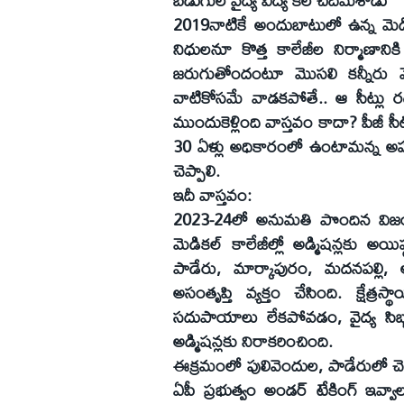
బడుగుల వైద్య విద్య కల చిదిమేశాడు
2019నాటికే అందుబాటులో ఉన్న మెడికల
నిధులనూ కొత్త కాలేజీల నిర్మాణానికి
జరుగుతోందంటూ మొసలి కన్నీరు మొ
వాటికోసమే వాడకపోతే.. ఆ సీట్లు రద్
ముందుకెళ్లింది వాస్తవం కాదా? పీజీ సీట
30 ఏళ్లు అధికారంలో ఉంటామన్న అహ
చెప్పాలి.
ఇదీ వాస్తవం:
2023-24లో అనుమతి పొందిన విజయన
మెడికల్‌ కాలేజీల్లో అడ్మిషన్లకు 
పాడేరు, మార్కాపురం, మదనపల్లి, ఆ
అసంతృప్తి వ్యక్తం చేసింది. క్షేత
సదుపాయాలు లేకపోవడం, వైద్య సిబ
అడ్మిషన్లకు నిరాకరించింది.
ఈక్రమంలో పులివెందుల, పాడేరులో చె
ఏపీ ప్రభుత్వం అండర్‌ టేకింగ్‌ ఇవ్వా