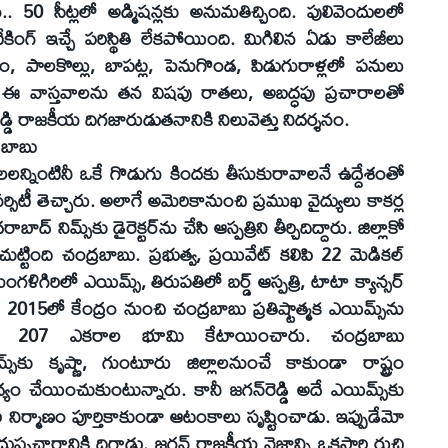
న.. 50 సీట్లలో అడ్మిషన్లకు అనుమతిచ్చింది. పులివెందులలో
కింగ్‌ ఇచ్చే పరిస్థితి లేకపోయింది. మిగిలిన ఏడు కాలేజీలు
ం, పాలకొల్లు, బాపట్ల, పెనుగొండ, పిడుగురాళ్లలో పనులు
ఈ వాస్తవాలను తన విషపు రాతలు, అబద్ధపు ప్రచారాలతో
ెడ్డి రాజకీయ దిగజారుడుతనానికి నిలువెత్తు నిదర్శనం.
్రబాబు
ళాశాలలన్నింటినీ ఒకే గొడుగు కిందకు తీసుకురావాలనే ఉద్దేశంతో
టీ తెచ్చారు. అలాగే అమెరికానుంచి ప్రముఖ వైద్యులు కాకర్ల
్‌ నిమ్స్‌కు డైరెక్టర్‌ను చేసి ఆస్పత్రిని తీర్చిదిద్దారు. జిల్లాకో
 చుట్టింది చంద్రబాబు. ప్రభుత్వ, ప్రయివేట్‌ కలిపి 22 మెడికల్‌
ిగిరిలో ఎయిమ్స్‌, తిరుపతిలో బర్డ్‌ ఆస్పత్రి, టాటా క్యాన్సర్‌
ే. 2015లో కేంద్రం నుంచి చంద్రబాబు ప్రతిష్టాత్మక ఎయిమ్స్‌ను
ళగిరిలో 207 ఎకరాల భూమి కేటాయించారు. చంద్రబాబు
‌కు కృష్ణా, గుంటూరు జిల్లాలనుంచే కాకుండా రాష్ట్రం
ం చేయించుకుంటున్నారు. కానీ జగన్‌రెడ్డి అదే ఎయిమ్స్‌కు
ారి నిర్మాణం పూర్తికాకుండా ఆటంకాలు సృష్టించాడు. ఇప్పుడేమో
ష్ప్రచారానికి దిగాడు. జగన్‌ రాజకీయ నైజాన్ని ఒకసారి రుచి