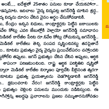
ం. అంటే… ఐదేళ్లలో 25శాతం పనులు కూడా చేయకపోగా..
చాడన్నమాట. ఇదిచాలు `వైద్య విద్యపట్ల జగన్‌రెడ్డి చూపిన శ్రద్ధ..
ద్య విద్యను దూరం చేసిన వైనం అర్థం చేసుకోవడానికి.
, కేంద్రం ఇచ్చిన నిధులు, కాంట్రాక్టర్లకు పెట్టిన బకాయిలకు
మర
ల కోట్లు ఎవరి జేబుల్లోకి వెళ్లాయో జగన్‌రెడ్డి సమాధానం
్టి మెడికల్‌ కాలేజీల పేరిట రూ.6వేల కోట్లు దోచుకున్న జగన్‌రెడ్డి..
కి మెడికల్‌ కాలేజీలు తెచ్చి సంపద సృష్టించినట్టు తనపైతానే
 కూటమి ప్రభుత్వం వైద్య వైద్యను ప్రయివేట్‌పరం చస్తోందని
్దుకోలేని తప్పులు. జగన్‌ ప్రభుత్వం చేసిన చేసిన అప్పులు, ఆర్ధిక
ాపంగా పరిణమించింది. రాష్ట్ర ఆర్థిక పరిస్థితిని దృష్టిలో
ద్వారా మెడికల్‌ కాలేజీల నిర్మాణం పూర్తిచేసి వీలైనంత త్వరగా
టమి ప్రభుత్వ ప్రయత్నాలను చెడగొట్టడానికి జగన్‌రెడ్డి
 క్షమించరాని నేరం! జగన్‌రెడ్డి కాంట్రాక్టర్లకు పెట్టిన
్రభుత్వం చెల్లించి పనులను ముందుకు నడిపిస్తుంది. ఈ
 సాగిస్తోన్న అబద్ధపు ప్రచారాలను ప్రజలు నమ్ముతారనుకోవడం