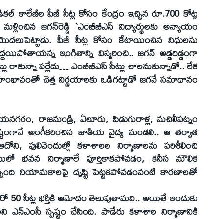
్‌ కాలేజీల పీజీ సీట్ల కోసం కేంద్రం ఇచ్చిన రూ.700 కోట్ల
 మళ్లించిన జగన్‌రెడ్డి `ఎంబీబీఎస్‌ విద్యార్థులకు అన్యాయం
దలుపెట్టాడు. పీజీ సీట్ల కోసం కేటాయించిన నిధులను
దయిపోతాయన్న ఇంగితాన్ని విస్మరించి.. జగన్‌ అడ్డదిడ్డంగా
్లు రాకున్నా పర్లేదు… ఎంబీబీఎస్‌ సీట్లు చాలనుకున్నాడో.. లేక
ంభావంతో చెత్త నిర్ణయాలకు ఒడిగట్టాడో జగనే సమాధానం
గరం, రాజమండ్రి, ఏలూరు, పిడుగురాళ్ల, మచిలీపట్నం
అయిష్టంగానే అంగీకరించిన జాతీయ వైద్య మండలి.. ఆ తర్వాత
దోని, పులివెందుల్లో కళాశాలల నిర్మాణాలను పరిశీలించి
్రస్థాయిలో భవన నిర్మాణాలే పూర్తికాకపోవడం, కనీస మౌలిక
్బంది నియామకాలపై దృష్టి పెట్టకపోవడంవంటి కారణాలతో
రో 50 సీట్ల భర్తీకి ఆమోదం తెలుపుతామని.. అయితే ఇందుకు
లని ఎన్‌ఎంసీ స్పష్టం చేసింది. పాడేరు కళాశాల నిర్మాణానికి