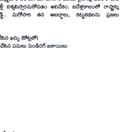
ిశ్వసిస్తారనుకోవడం అవివేకం. ఐదేళ్లకాలంలో రాష్ట్రాన్ని
రెడ్డి.. మరోసారి తన అబద్ధాలు, కట్టుకథలను ప్రజలు
సిన ఖర్చు (కోట్లలో)
ం చేసిన పనులు పెండిరగ్‌ బకాయిలు