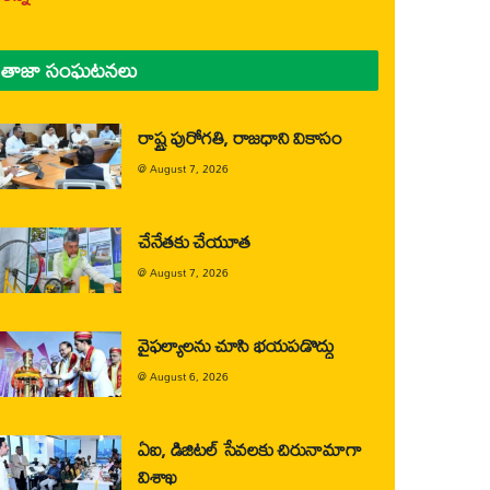
తాజా సంఘటనలు
రాష్ట్ర పురోగతి, రాజధాని వికాసం
@
August 7, 2026
చేనేతకు చేయూత
@
August 7, 2026
వైఫల్యాలను చూసి భయపడొద్దు
@
August 6, 2026
ఏఐ, డిజిటల్ సేవలకు చిరునామాగా
విశాఖ