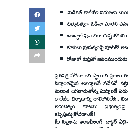
మెడికల్‌ కాలేజీల నిధులలు మిం
చిత్తుచిత్తుగా ఓడినా మారని చపల
అబద్ధాలే పునాదిగా దుష్ట శకున
కూటమి ప్రభుత్వంపై పూటకో అబద
రోజుకో కుట్రతో జనంముందుకు జగ
ప్రతిపక్ష హోదారాని స్థాయిని ప్రజలు కట్ట
సిద్ధాంతమైన అబద్ధాలనే పదేపదే వల్
మరింత దిగజారుతోన్న ఘట్టాలకే పదున
కాలేజీల నిర్మాణాన్ని గాలికొదిలేసి.. విద
అనునిత్యం కూటమి ప్రభుత్వంపై
కప్పిపుచ్చుకోవడానికే!
మీ పిల్లలను ఇంజనీరింగ్‌, డాక్టర్‌ ఏద