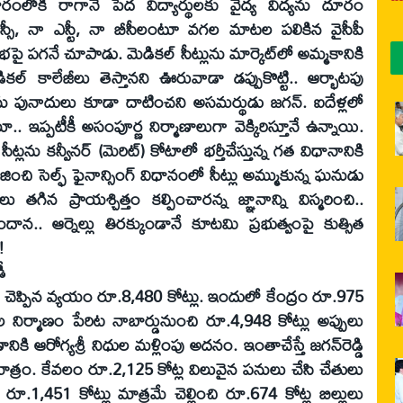
ికారంలోకి రాగానే పేద విద్యార్థులకు వైద్య విద్యను దూరం
ఎస్సీ, నా ఎస్టీ, నా బీసీలంటూ వగల మాటల పలికిన వైసీపీ
ై పగనే చూపాడు. మెడికల్‌ సీట్లును మార్కెట్‌లో అమ్మకానికి
ికల్‌ కాలేజీలు తెస్తానని ఊరువాడా డప్పుకొట్టి.. ఆర్భాటపు
ీలను పునాదులు కూడా దాటించని అసమర్థుడు జగన్‌. ఐదేళ్లలో
. ఇప్పటీకీ అసంపూర్ణ నిర్మాణాలుగా వెక్కిరిస్తూనే ఉన్నాయి.
 సీట్లను కన్వీనర్‌ (మెరిట్‌) కోటాలో భర్తీచేస్తున్న గత విధానానికి
జించి సెల్ఫ్‌ ఫైనాన్సింగ్‌ విధానంలో సీట్లు అమ్ముకున్న ఘనుడు
గిన ప్రాయశ్చిత్తం కల్పించారన్న జ్ఞానాన్ని విస్మరించి..
దాన.. ఆర్నెల్లు తిరక్కుండానే కూటమి ప్రభుత్వంపై కుత్సిత
!
డీ
ెడ్డి చెప్పిన వ్యయం రూ.8,480 కోట్లు. ఇందులో కేంద్రం రూ.975
ీల నిర్మాణం పేరిట నాబార్డునుంచి రూ.4,948 కోట్లు అప్పులు
నికి ఆరోగ్యశ్రీ నిధుల మళ్లింపు అదనం. ఇంతాచేస్తే జగన్‌రెడ్డి
ాత్రం. కేవలం రూ.2,125 కోట్ల విలువైన పనులు చేసి చేతులు
్లకు రూ.1,451 కోట్లు మాత్రమే చెల్లించి రూ.674 కోట్ల బిల్లులు