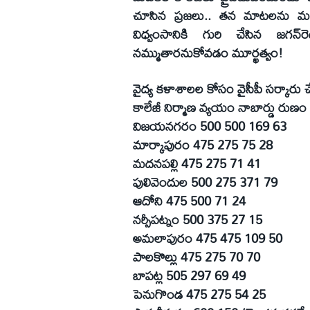
చూసిన ప్రజలు.. తన మాటలను మళ్లీ వ
విధ్వంసానికి గురి చేసిన జగన్‌
నమ్ముతారనుకోవడం మూర్ఖత్వం!
వైద్య కళాశాలల కోసం వైసీపీ సర్కారు చే
కాలేజీ నిర్మాణ వ్యయం నాబార్డు రుణ
విజయనగరం 500 500 169 63
మార్కాపురం 475 275 75 28
మదనపల్లి 475 275 71 41
పులివెందుల 500 275 371 79
ఆదోని 475 500 71 24
నర్సీపట్నం 500 375 27 15
అమలాపురం 475 475 109 50
పాలకొల్లు 475 275 70 70
బాపట్ల 505 297 69 49
పెనుగొండ 475 275 54 25