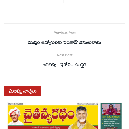
Previous Post
ముస్లిం ఉద్యోగులకు ‘రంజాన్‌’ వెసులుబాటు
Next Post
జగనన్న.. ‘ఘోరం ముద్ద’!
మరిన్ని
వార్తలు