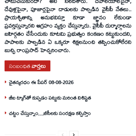
చోటుచేసుకుందా? అని నిలదీశారు. దేవాలయాలపైనా,
దేవుళ్లపైనా, పూజార్లపైనా దాడులకు పాల్పడిన వైసీపీ నేతలు..
ప్రాయశ్చితాన్ని అనుభవిస్తూ కూడా జ్ఞానం లేకుండా
ప్రవర్తిస్తున్నారని ఆగ్రహం వ్యక్తం చేస్తున్నారు. వైసీపీ దుర్మార్గాలను
బహిర్గతం చేసేందుకు కూటమి ప్రభుత్వం కంకణం కట్టుకుందని,
పాపాలకు పాల్పడిన ఏ ఒక్కరూ శిక్షలనుంచి తప్పించుకోలేరని
బుచ్చి రాంప్రసాద్‌ హెచ్చరించారు.
సంబంధిత
వార్తలు
చైతన్యరధం ఈ పేపర్ 08-08-2026
జీఐ ట్యాగ్‌తో కుప్పడం పట్టుకు మరింత విశిష్టత
చట్టం చేస్తున్నాం…బీసీలకు సంరక్షణ కల్పిస్తాం