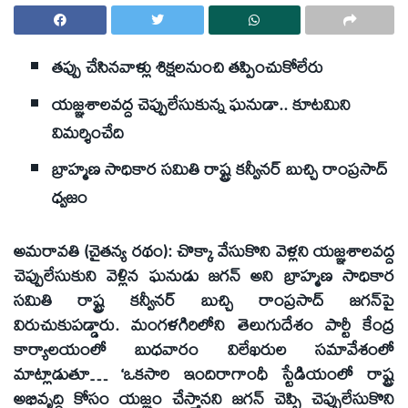
తప్పు చేసినవాళ్లు శిక్షలనుంచి తప్పించుకోలేరు
యజ్ఞశాలవద్ద చెప్పులేసుకున్న ఘనుడా.. కూటమిని
విమర్శించేది
బ్రాహ్మణ సాధికార సమితి రాష్ట్ర కన్వీనర్‌ బుచ్చి రాంప్రసాద్‌
ధ్వజం
అమరావతి (చైతన్య రథం): చొక్కా వేసుకొని వెళ్లని యజ్ఞశాలవద్ద
చెప్పులేసుకుని వెళ్లిన ఘనుడు జగన్‌ అని బ్రాహ్మణ సాధికార
సమితి రాష్ట్ర కన్వీనర్‌ బుచ్చి రాంప్రసాద్‌ జగన్‌పై
విరుచుకుపడ్డారు. మంగళగిరిలోని తెలుగుదేశం పార్టీ కేంద్ర
కార్యాలయంలో బుధవారం విలేఖరుల సమావేశంలో
మాట్లాడుతూ… ‘ఒకసారి ఇందిరాగాంధీ స్టేడియంలో రాష్ట్ర
అభివృద్ధి కోసం యజ్ఞం చేస్తానని జగన్‌ చెప్పి చెప్పులేసుకొని