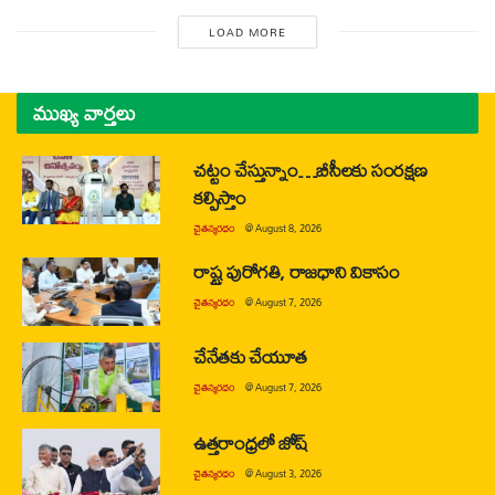
LOAD MORE
ముఖ్య వార్తలు
చట్టం చేస్తున్నాం…బీసీలకు సంరక్షణ
కల్పిస్తాం
చైతన్యరధం
@
August 8, 2026
రాష్ట్ర పురోగతి, రాజధాని వికాసం
చైతన్యరధం
@
August 7, 2026
చేనేతకు చేయూత
చైతన్యరధం
@
August 7, 2026
ఉత్తరాంధ్రలో జోష్
చైతన్యరధం
@
August 3, 2026