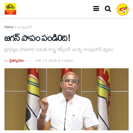
Home
ఆంధ్రప్రదేశ్
జగన్‌ పాపం పండి0ది!
బ్రాహ్మణ సాధికార సమితి రాష్ట్ర కన్వీనర్‌ బుచ్చి రాంప్రసాద్‌ ధ్వజం
by
చైతన్యరధం
Feb 13, 2025 at 7:00am