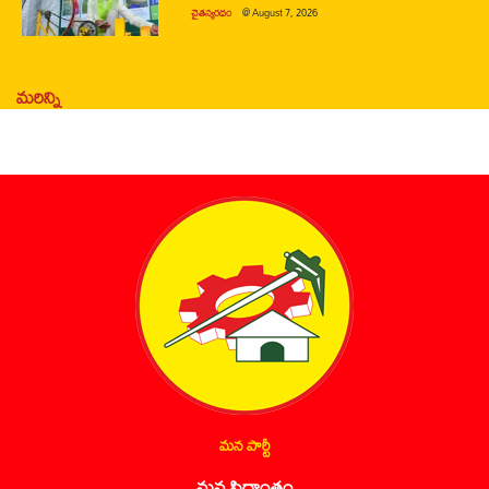
చైతన్యరధం
@
August 7, 2026
మరిన్ని
మన పార్టీ
మన సిద్ధాంతం