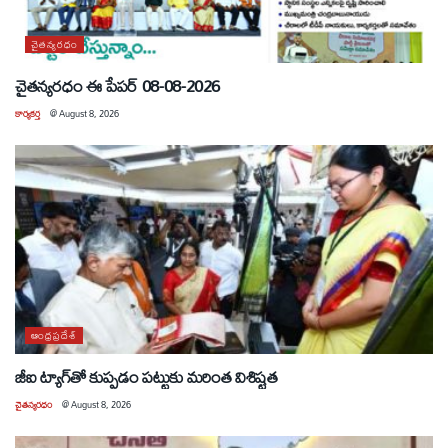
చైతన్యరధం
చైతన్యరధం ఈ పేపర్ 08-08-2026
కార్యకర్త
@
August 8, 2026
ఆంధ్రప్రదేశ్
జీఐ ట్యాగ్‌తో కుప్పడం పట్టుకు మరింత విశిష్టత
చైతన్యరధం
@
August 8, 2026