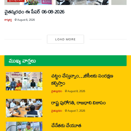
చైతన్యరధం ఈ పేపర్ 06-08-2026
కార్యకర్త
@
August 6, 2026
LOAD MORE
ముఖ్య వార్తలు
చట్టం చేస్తున్నాం…బీసీలకు సంరక్షణ
కల్పిస్తాం
చైతన్యరధం
@
August 8, 2026
రాష్ట్ర పురోగతి, రాజధాని వికాసం
చైతన్యరధం
@
August 7, 2026
చేనేతకు చేయూత