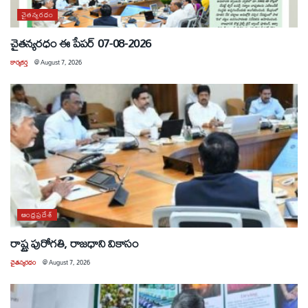
చైతన్యరధం
చైతన్యరధం ఈ పేపర్ 07-08-2026
కార్యకర్త
@
August 7, 2026
ఆంధ్రప్రదేశ్
రాష్ట్ర పురోగతి, రాజధాని వికాసం
చైతన్యరధం
@
August 7, 2026