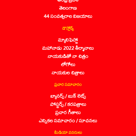
తెలంగాణ
44 సంవత్సరాల విజయాలు
డౌన్లోడ్స్
మ్యానిఫెస్టో
మహానాడు 2022 తీర్మానాలు
నాయకుడితో నా చిత్రం
లోగోలు
నాయకుల చిత్రాలు
ప్రచార సమాచారం
బ్యానర్స్ / బుక్ లెట్స్
పోస్టర్స్ / కరపత్రాలు
ప్రచార గీతాలు
ఎన్నికల సమాచారం / సూచనలు
మీడియా వనరులు