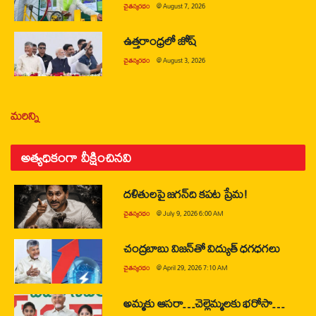
చైతన్యరధం
@
August 7, 2026
ఉత్తరాంధ్రలో జోష్
చైతన్యరధం
@
August 3, 2026
మరిన్ని
అత్యధికంగా వీక్షించినవి
దళితులపై జగన్‌ది కపట ప్రేమ!
చైతన్యరధం
@
July 9, 2026 6:00 AM
చంద్రబాబు విజన్‌తో విద్యుత్ ధగధగలు
చైతన్యరధం
@
April 29, 2026 7:10 AM
అమ్మకు ఆసరా…చెల్లెమ్మలకు భరోసా…