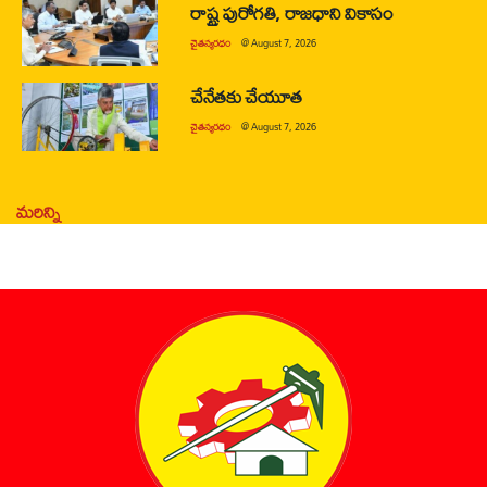
రాష్ట్ర పురోగతి, రాజధాని వికాసం
చైతన్యరధం
@
August 7, 2026
చేనేతకు చేయూత
చైతన్యరధం
@
August 7, 2026
మరిన్ని