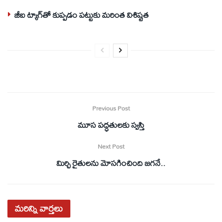
జీఐ ట్యాగ్‌తో కుప్పడం పట్టుకు మరింత విశిష్టత
Previous Post
మూస పద్ధతులకు స్వస్తి
Next Post
మిర్చి రైతులను మోసగించింది జగనే..
మరిన్ని
వార్తలు