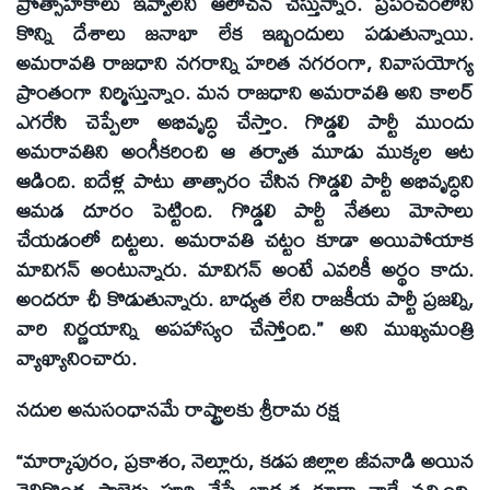
ప్రోత్సాహకాలు ఇవ్వాలని ఆలోచన చేస్తున్నాం. ప్రపంచంలోని
కొన్ని దేశాలు జనాభా లేక ఇబ్బందులు పడుతున్నాయి.
అమరావతి రాజధాని నగరాన్ని హరిత నగరంగా, నివాసయోగ్య
ప్రాంతంగా నిర్మిస్తున్నాం. మన రాజధాని అమరావతి అని కాలర్
ఎగరేసి చెప్పేలా అభివృద్ధి చేస్తాం. గొడ్డలి పార్టీ ముందు
అమరావతిని అంగీకరించి ఆ తర్వాత మూడు ముక్కల ఆట
ఆడింది. ఐదేళ్ల పాటు తాత్సారం చేసిన గొడ్డలి పార్టీ అభివృద్ధిని
ఆమడ దూరం పెట్టింది. గొడ్డలి పార్టీ నేతలు మోసాలు
చేయడంలో దిట్టలు. అమరావతి చట్టం కూడా అయిపోయాక
మావిగన్ అంటున్నారు. మావిగన్ అంటే ఎవరికీ అర్థం కాదు.
అందరూ ఛీ కొడుతున్నారు. బాధ్యత లేని రాజకీయ పార్టీ ప్రజల్ని,
వారి నిర్ణయాన్ని అపహాస్యం చేస్తోంది.” అని ముఖ్యమంత్రి
వ్యాఖ్యానించారు.
నదుల అనుసంధానమే రాష్ట్రాలకు శ్రీరామ రక్ష
“మార్కాపురం, ప్రకాశం, నెల్లూరు, కడప జిల్లాల జీవనాడి అయిన
వెలిగొండ ప్రాజెక్టు పూర్తి చేసే బాధ్యత కూడా నాకే వచ్చింది.