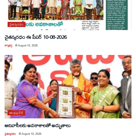
చైతన్యరధం
చైతన్యరధం ఈ పేపర్ 10-08-2026
కార్యకర్త
@
August 10, 2026
ఆంధ్రప్రదేశ్
ఆదివాసీలకు అవకాశాలతో అద్భుతాలు
చైతన్యరధం
@
August 10, 2026