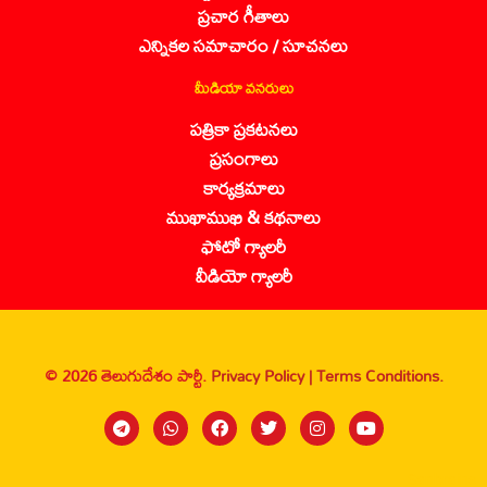
ప్రచార గీతాలు
ఎన్నికల సమాచారం / సూచనలు
మీడియా వనరులు
పత్రికా ప్రకటనలు
ప్రసంగాలు
కార్యక్రమాలు
ముఖాముఖి & కథనాలు
ఫోటో గ్యాలరీ
వీడియో గ్యాలరీ
© 2026 తెలుగుదేశం పార్టీ.
Privacy Policy |
Terms Conditions.
Sanbrains