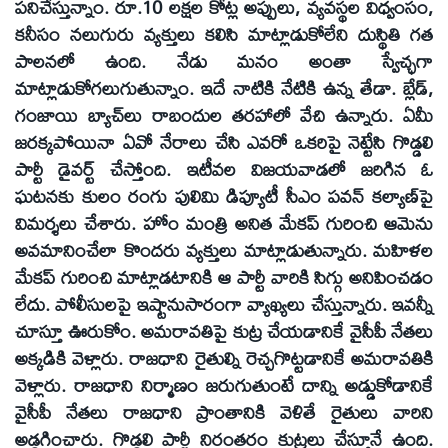
పనిచేస్తున్నాం. రూ.10 లక్షల కోట్ల అప్పులు, వ్యవస్థల విధ్వంసం,
కనీసం నలుగురు వ్యక్తులు కలిసి మాట్లాడుకోలేని దుస్థితి గత
పాలనలో ఉంది. నేడు మనం అంతా స్వేచ్ఛగా
మాట్లాడుకోగలుగుతున్నాం. ఇదే నాటికి నేటికి ఉన్న తేడా. బ్లేడ్,
గంజాయి బ్యాచ్‌లు రాబందుల తరహాలో వేచి ఉన్నారు. ఏమీ
జరక్కపోయినా ఏవో నేరాలు చేసి ఎవరో ఒకరిపై నెట్టేసి గొడ్డలి
పార్టీ డైవర్ట్ చేస్తోంది. ఇటీవల విజయవాడలో జరిగిన ఓ
ఘటనకు కులం రంగు పులిమి డిప్యూటీ సీఎం పవన్ కల్యాణ్‌పై
విమర్శలు చేశారు. హోం మంత్రి అనిత మేకప్ గురించి ఆమెను
అవమానించేలా కొందరు వ్యక్తులు మాట్లాడుతున్నారు. మహిళల
మేకప్ గురించి మాట్లాడటానికి ఆ పార్టీ వారికి సిగ్గు అనిపించడం
లేదు. పోలీసులపై ఇష్టానుసారంగా వ్యాఖ్యలు చేస్తున్నారు. ఇవన్నీ
చూస్తూ ఊరుకోం. అమరావతిపై కుట్ర చేయడానికే వైసీపీ నేతలు
అక్కడికి వెళ్లారు. రాజధాని రైతుల్ని రెచ్చగొట్టడానికే అమరావతికి
వెళ్లారు. రాజధాని నిర్మాణం జరుగుతుంటే దాన్ని అడ్డుకోడానికే
వైసీపీ నేతలు రాజధాని ప్రాంతానికి వెళితే రైతులు వారిని
అడ్డగించారు. గొడ్డలి పార్టీ నిరంతరం కుట్రలు చేస్తూనే ఉంది.