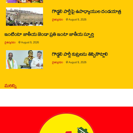
గొడ్డలి పార్టీపై ఉపాధ్యాయుల దండయాత్ర
చైతన్యరధం
@
August 9, 2026
ఇంటింటా జాతీయ జెండా ప్రతి ఇంటా జాతీయ స్ఫూర్తి
చైతన్యరధం
@
August 9, 2026
గొడ్డలి పార్టీ కుట్రలను తిప్పికొట్టాలి
చైతన్యరధం
@
August 9, 2026
మరిన్ని