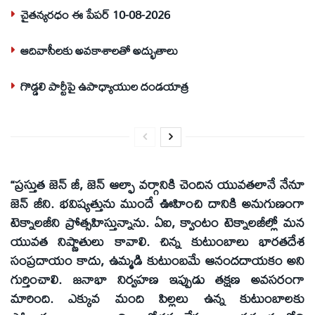
చైతన్యరధం ఈ పేపర్ 10-08-2026
ఆదివాసీలకు అవకాశాలతో అద్భుతాలు
గొడ్డలి పార్టీపై ఉపాధ్యాయుల దండయాత్ర
“ప్రస్తుత జెన్ జీ, జెన్ ఆల్ఫా వర్గానికి చెందిన యువతలానే నేనూ
జెన్ జీని. భవిష్యత్తును ముందే ఊహించి దానికి అనుగుణంగా
టెక్నాలజీని ప్రోత్సహిస్తున్నాను. ఏఐ, క్వాంటం టెక్నాలజీల్లో మన
యువత నిష్ణాతులు కావాలి. చిన్న కుటుంబాలు భారతదేశ
సంప్రదాయం కాదు, ఉమ్మడి కుటుంబమే ఆనందదాయకం అని
గుర్తించాలి. జనాభా నిర్వహణ ఇప్పుడు తక్షణ అవసరంగా
మారింది. ఎక్కువ మంది పిల్లలు ఉన్న కుటుంబాలకు