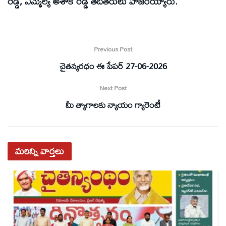
రెడ్డి, ఎమ్మెల్యే అశోక్ రెడ్డి తదితరులు హాజరయ్యారు.
Previous Post
చైతన్యరధం ఈ పేపర్ 27-06-2026
Next Post
మీ త్యాగాలకు న్యాయం గ్యారెంటీ
మరిన్ని
వార్తలు