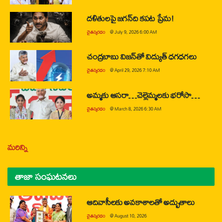
దళితులపై జగన్‌ది కపట ప్రేమ!
చైతన్యరధం
@
July 9, 2026 6:00 AM
చంద్రబాబు విజన్‌తో విద్యుత్ ధగధగలు
చైతన్యరధం
@
April 29, 2026 7:10 AM
అమ్మకు ఆసరా…చెల్లెమ్మలకు భరోసా…
చైతన్యరధం
@
March 8, 2026 6:30 AM
మరిన్ని
తాజా సంఘటనలు
ఆదివాసీలకు అవకాశాలతో అద్భుతాలు
చైతన్యరధం
@
August 10, 2026