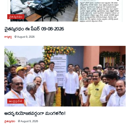
చైతన్యరధం
చైతన్యరధం ఈ పేపర్ 09-08-2026
కార్యకర్త
@
August 9, 2026
ఆంధ్రప్రదేశ్
ఆదర్శ నియోజకవర్గంగా మంగళగిరి!
చైతన్యరధం
@
August 9, 2026
ఆంధ్రప్రదేశ్