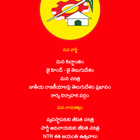
మన పార్టీ
మన సిద్ధాంతం
జై హింద్ - జై తెలుగుదేశం
మన చరిత్ర
జాతీయ రాజకీయాలపై తెలుగుదేశం ప్రభావం
కార్య నిర్వాహక వర్గం
మన నాయకత్వం
వ్యవస్థాపకుని జీవిత చరిత్ర
పార్టీ అధినాయకుని జీవిత చరిత్ర
NTR శత జయంతి ఉత్సవాలు