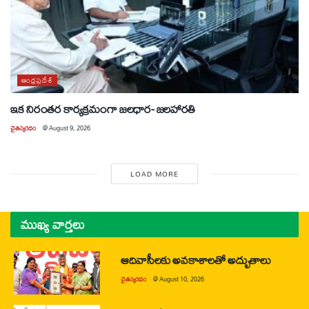
ఆంధ్రప్రదేశ్
ఇక నిరంతర కార్యక్రమంగా జలధార- జలహారతి
చైతన్యరధం
@
August 9, 2026
LOAD MORE
ముఖ్య వార్తలు
ఆదివాసీలకు అవకాశాలతో అద్భుతాలు
చైతన్యరధం
@
August 10, 2026