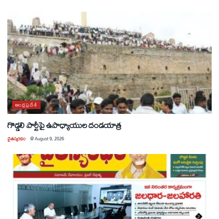
ఆంధ్రప్రదేశ్
గొడ్డలి పార్టీపై ఉపాధ్యాయుల దండయాత్ర
చైతన్యరధం
@
August 9, 2026