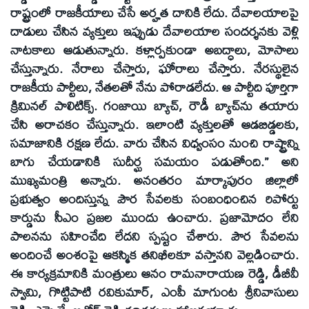
రాష్ట్రంలో రాజకీయాలు చేసే అర్హత దానికి లేదు. దేవాలయాలపై
దాడులు చేసిన వ్యక్తులు ఇప్పుడు దేవాలయాల సందర్శనకు వెళ్లి
నాటకాలు ఆడుతున్నారు. కళ్లార్పకుండా అబద్ధాలు, మోసాలు
చేస్తున్నారు. నేరాలు చేస్తారు, ఘోరాలు చేస్తారు. నేరస్థులైన
రాజకీయ పార్టీలు, నేతలతో నేను పోరాడలేదు. ఆ పార్టీది పూర్తిగా
క్రిమినల్ పాలిటిక్స్. గంజాయి బ్యాచ్, రౌడీ బ్యాచ్‌ను తయారు
చేసి అరాచకం చేస్తున్నారు. ఇలాంటి వ్యక్తులతో ఆడబిడ్డలకు,
సమాజానికి రక్షణ లేదు. వారు చేసిన విధ్వంసం నుంచి రాష్ట్రాన్ని
బాగు చేయడానికి సుదీర్ఘ సమయం పడుతోంది.” అని
ముఖ్యమంత్రి అన్నారు. అనంతరం మార్కాపురం జిల్లాలో
ప్రభుత్వం అందిస్తున్న పౌర సేవలకు సంబంధించిన రిపోర్టు
కార్డును సీఎం ప్రజల ముందు ఉంచారు. ప్రజామోదం లేని
పాలనను సహించేది లేదని స్పష్టం చేశారు. పౌర సేవలను
అందించే అంశంపై ఆకస్మిక తనిఖీలకూ వస్తానని వెల్లడించారు.
ఈ కార్యక్రమానికి మంత్రులు ఆనం రామనారాయణ రెడ్డి, డీబీవీ
స్వామి, గొట్టిపాటి రవికుమార్, ఎంపీ మాగుంట శ్రీనివాసులు