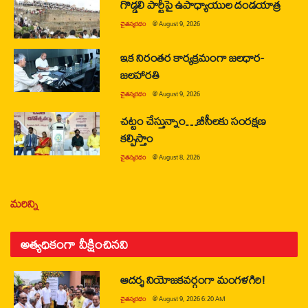
గొడ్డలి పార్టీపై ఉపాధ్యాయుల దండయాత్ర
చైతన్యరధం
@
August 9, 2026
ఇక నిరంతర కార్యక్రమంగా జలధార-
జలహారతి
చైతన్యరధం
@
August 9, 2026
చట్టం చేస్తున్నాం…బీసీలకు సంరక్షణ
కల్పిస్తాం
చైతన్యరధం
@
August 8, 2026
మరిన్ని
అత్యధికంగా వీక్షించినవి
ఆదర్శ నియోజకవర్గంగా మంగళగిరి!
చైతన్యరధం
@
August 9, 2026 6:20 AM