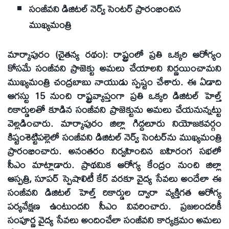
సంజీవని డిజిటల్ నెర్వ్ సెంటర్ ప్రారంభించిన
ముఖ్యమంత్రి
మార్కాపురం (చైతన్య రథం): రాష్ట్రంలో ప్రతి ఒక్కరి ఆరోగ్యం
కోసమే సంజీవని ప్రాజెక్టు అమలు చేయాలని నిర్ణయించామని
ముఖ్యమంత్రి చంద్రబాబు నాయుడు స్పష్టం చేశారు. ఈ ఏడాది
ఆగస్టు 15 నుంచి రాష్ట్రవ్యాప్తంగా ప్రతి ఒక్కరి డిజిటల్ హెల్త్
రికార్డులతో కూడిన సంజీవని ప్రాజెక్టును అమలు చేయనున్నట్టు
వెల్లడించారు. మార్కాపురం జిల్లా గిద్దలూరు నియోజకవర్గం
కిష్టంశెట్టిపల్లెలో సంజీవని డిజిటల్ నెర్వ్ సెంటర్‌ను ముఖ్యమంత్రి
ప్రారంభించారు. అనంతరం నిర్వహించిన బహిరంగ సభలో
సీఎం మాట్లాడారు. ప్రాథమిక ఆరోగ్య కేంద్రం నుంచి జిల్లా
ఆస్పత్రి, సూపర్ స్పెషాలిటీ కేర్ వరకూ వైద్య సేవలు అందేలా ఈ
సంజీవని డిజిటల్ హెల్త్ రికార్డుల ద్వారా వ్యక్తిగత ఆరోగ్య
పర్యవేక్షణ ఉంటుందని సీఎం వివరించారు. ప్రజలందరికీ
సంపూర్ణ వైద్య సేవలు అందించేలా సంజీవని కార్యక్రమం అమలు