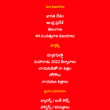
మన విజయాలు
భారత దేశం
ఆంధ్ర ప్రదేశ్
తెలంగాణ
44 సంవత్సరాల విజయాలు
డౌన్లోడ్స్
మ్యానిఫెస్టో
మహానాడు 2022 తీర్మానాలు
నాయకుడితో నా చిత్రం
లోగోలు
నాయకుల చిత్రాలు
ప్రచార సమాచారం
బ్యానర్స్ / బుక్ లెట్స్
పోస్టర్స్ / కరపత్రాలు