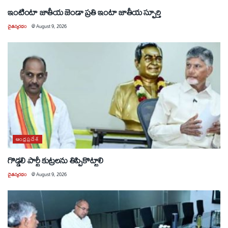
ఇంటింటా జాతీయ జెండా ప్రతి ఇంటా జాతీయ స్ఫూర్తి
చైతన్యరధం
@
August 9, 2026
ఆంధ్రప్రదేశ్
గొడ్డలి పార్టీ కుట్రలను తిప్పికొట్టాలి
చైతన్యరధం
@
August 9, 2026