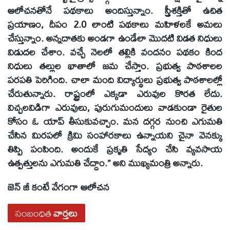
ఆలోచనతోనే పథకాలు అందిస్తున్నాం. స్త్రీశక్తితో ఉచిత
ప్రయాణం, దీపం 2.0 లాంటి పథకాలు మహిళలకే అమలు
చేస్తున్నాం. అన్నదాతకు అండగా ఉండేలా మొదటి విడత నిధులు
విడుదల చేశాం. వచ్చే నెలలో తల్లికి వందనం పథకం కింద
నిధులు తల్లుల ఖాతాలో జమ చేస్తాం. ప్రభుత్వ పాఠశాలల
పరపతి పెరిగింది. చాలా మంది విద్యార్థులు ప్రభుత్వ పాఠశాలల్లో
చేరుతున్నారు. రాష్ట్రంలో ఎక్కడా ఎరువుల కొరత లేదు.
విచ్చలవిడిగా ఎరువులు, పురుగుమందులు వాడకుండా రైతుల
కోసం ఓ యాప్ తీసుకువచ్చాం. మన దగ్గర నుంచి ఎగుమతి
చేసిన మిరపలో క్రిమి సంహారకాలు ఉన్నాయని చైనా వెనక్కు
తిప్పి పంపింది. అందుకే ప్రకృతి సేద్యం చేసి వ్యవసాయ
ఉత్పత్తులను ఎగుమతి చేద్దాం.” అని ముఖ్యమంత్రి అన్నారు.
జెన్ జీ కంటే వేగంగా ఆలోచన
సంబంధిత
వార్తలు