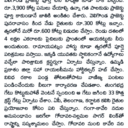
రూ.3,900 కోట్ల పనులు చేయాల్సి ఉన్నా గత పాలకుడు ప్రాజెక్టు
పూర్తి కాకుండానే జాతికి అంకితం చేశారు. వెలిగొండ ప్రాజెక్టు
పునరావాసం కింద నేడు రైతులకు రూ.300 కోట్లు ఇచ్చాం.
త్వరలోనే మరో రూ.600 కోట్లు విడుదల చేస్తాం. రెండు దశలలో
4 లక్షల ఎకరాలకు పైచిలుకు ప్రాంతంలో ఆయకట్టుకు నీరు
అందుతుంది. రామాయపట్నం పోర్టు కూడా త్వరలోనే పూర్తై
పరిశ్రమలు వస్తాయి. ఇక్కడి యువతకు స్థానికంగానే ఉద్యోగాలు
వచ్చేలా పారిశ్రామిక క్లస్టర్లుగా ఏర్పాటు చేస్తున్నాం. ఉమ్మడి
ప్రకాశం జిల్లా సహా రాయలసీమను హార్టీకల్చర్ హబ్ చేస్తాం.
వివిధ రకాల పండ్ల తోటలతోపాటు వాణిజ్య పంటలు
పండించేందుకు వీలుగా కార్యాచరణ చేపడతాం. తుంగభద్ర
గేటు కొట్టుకుపోతే వెంటనే స్పందించి ఆ గేటు బిగించి 33 కొత్త
క్రస్ట్ గేట్లు ఏర్పాటు చేశాం. ఏపీ, తెలంగాణ, కర్ణాటక కలిసి రైతుల
ప్రయోజనాల కోసం పని చేస్తున్నాం. గంగా-కావేరి నదుల
అనుసంధానం జరిగేలా గోదావరి-నల్లమల సాగర్ లింక్‌తో
రాష్ట్రాన్ని సస్యశ్యామలం చేస్తాం. గోదావరి నుంచి కావేరి నది