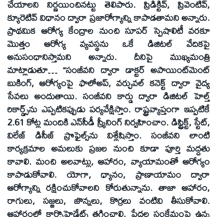
చేయాలని నిర్ణయించినట్టు తెలిపారు. ప్రిడిక్టివ్, ప్రివెంటివ్,
క్యూరెటివ్ విధానం ద్వారా ప్రజారోగ్యాన్ని కాపాడతామని అన్నారు.
ప్రాథమిక ఆరోగ్య కేంద్రాల నుంచి సూపర్ స్పెషాలిటీ వరకూ
మొత్తం ఆరోగ్య వ్యవస్థను ఒకే డిజిటల్ వేదికపై
అనుసంధానిస్తామని అన్నారు. దీనిపై ముఖ్యమంత్రి
మాట్లాడుతూ… “సంజీవని ద్వారా డాక్టర్ అపాయింట్‌మెంట్
బుకింగ్, ఆరోగ్యంపై ఫాలోఅప్, వర్చువల్ కనెక్ట్ ద్వారా వైద్య
సేవలు అందుతాయి. సంజీవని కార్డు ద్వారా డిజిటల్ హెల్త్
రికార్డ్స్‌ను ఎప్పటికప్పుడు పర్యవేక్షిస్తాం. రాష్ట్రవ్యాప్తంగా ఇప్పటికే
2.61 కోట్ల మందికి ఎన్‌సీడీ స్క్రీనింగ్ నిర్వహించాం. డిస్ట్రిక్ట్, స్టేట్,
విలేజ్ డిసీజ్ ప్రొఫైల్స్‌ను విశ్లేషిస్తాం. సంజీవని లాంటి
కార్యక్రమాల అమలుకు ప్రజల నుంచి కూడా పూర్తి మద్దతు
కావాలి. మంచి అలవాట్లు, ఆహారం, వ్యాయామంతో ఆరోగ్యం
కాపాడుకోవాలి. యోగా, ధ్యానం, ప్రాణాయామం ద్వారా
ఆరోగ్యాన్ని రక్షించుకోవాలని కోరుతున్నాను. తాజా ఆహారం,
రాగులు, సజ్జలు, జొన్నలు, కొర్రలు వంటివి తీసుకోవాలి.
ఆహారంలో కార్బొహైడ్రేట్స్ తగ్గించాలి. పేదల సంక్షేమంపై ఉన్న