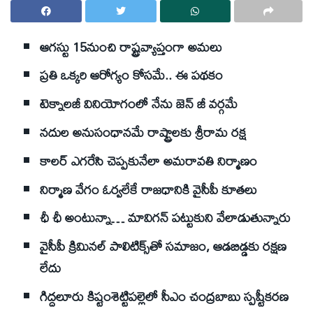
ఆగస్టు 15నుంచి రాష్ట్రవ్యాప్తంగా అమలు
ప్రతి ఒక్కరి ఆరోగ్యం కోసమే.. ఈ పథకం
టెక్నాలజీ వినియోగంలో నేను జెన్ జీ వర్గమే
నదుల అనుసంధానమే రాష్ట్రాలకు శ్రీరామ రక్ష
కాలర్ ఎగరేసి చెప్పకునేలా అమరావతి నిర్మాణం
నిర్మాణ వేగం ఓర్వలేకే రాజధానికి వైసీపీ కూతలు
ఛీ ఛీ అంటున్నా… మావిగన్ పట్టుకుని వేలాడుతున్నారు
వైసీపీ క్రిమినల్ పాలిటిక్స్‌తో సమాజం, ఆడబిడ్డకు రక్షణ
లేదు
గిద్దలూరు కిష్టంశెట్టిపల్లెలో సీఎం చంద్రబాబు స్పష్టీకరణ