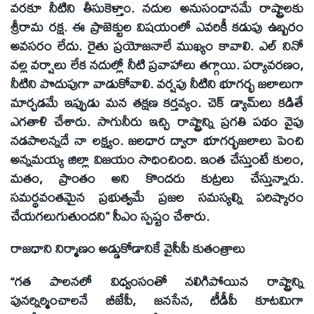
వరకూ నీటిని తీసుకెళ్తాం. నదుల అనుసంధానమే రాష్ట్రాలకు
శ్రీరామ రక్ష. ఈ ప్రాజెక్టుల విషయంలో ఎవరికీ కడుపు ఉబ్బరం
అవసరం లేదు. రైతు ప్రయోజనాలే ముఖ్యం కావాలి. ఎల్ నినో
వల్ల వర్షాలు లేక నదుల్లో నీటి ప్రవాహాలు తగ్గాయి. పర్యావరణం,
నీటిని పొదుపుగా వాడుకోవాలి. వర్షపు నీటిని భూగర్భ జలాలుగా
మార్చడమే ఇప్పుడు మన తక్షణ కర్తవ్యం. చెక్ డ్యామ్‌లు కడితే
ఎగతాళి చేశారు. సాగునీరు ఇచ్చి రాష్ట్రాన్ని ప్రగతి పథం వైపు
నడపాలన్నదే నా లక్ష్యం. జలధార ద్వారా భూగర్భజలాలు పెంచి
అన్నమయ్య జిల్లా విజయం సాధించింది. ఇంత చేస్తుంటే కులం,
మతం, ప్రాంతం అని కొందరు కుట్రలు చేస్తున్నారు.
సమర్థవంతమైన ప్రభుత్వమే ప్రజల సమస్యల్ని పరిష్కారం
చేయగలుగుతుందని” సీఎం స్పష్టం చేశారు.
రాజధాని నిర్మాణం అడ్డుకోడానికే వైసీపీ కుతంత్రాలు
“గత పాలనలో విధ్వంసంతో నలిగిపోయిన రాష్ట్రాన్ని
పునర్నిర్మించాలనే బీజేపీ, జనసేన, టీడీపీ కూటమిగా