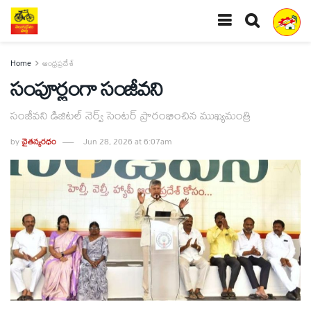
Home
ఆంధ్రప్రదేశ్
సంపూర్ణంగా సంజీవని
సంజీవని డిజిటల్ నెర్వ్ సెంటర్ ప్రారంభించిన ముఖ్యమంత్రి
by
చైతన్యరధం
Jun 28, 2026 at 6:07am