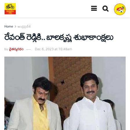
Home
ఆంధ్రప్రదేశ్
రేవంత్‌ రెడ్డికి.. బాలకృష్ణ శుభాకాంక్షలు
by
చైతన్యరధం
Dec 6, 2023 at 10:48am