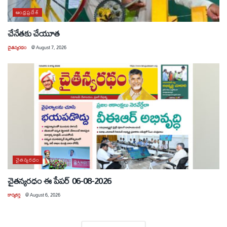
ఆంధ్రప్రదేశ్
చేనేతకు చేయూత
చైతన్యరధం
@
August 7, 2026
చైతన్యరధం
చైతన్యరధం ఈ పేపర్ 06-08-2026
కార్యకర్త
@
August 6, 2026