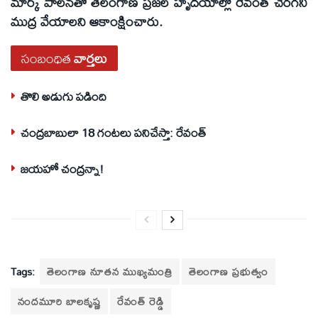
మార్క్‌ పాలనతో తెలంగాణ ప్రజల హృదయాల్లో రేవంత్‌ చెరగని
ముద్ర వేయాలని ఆకాంక్షించారు.
సంబంధిత
వార్తలు
తొలి అడుగు పడింది
చంద్రబాబులా 18 గంటలు పనిచేస్తా: రేవంత్‌
జయహో చంద్రన్నా!
Tags:
తెలంగాణ నూతన ముఖ్యమంత్రి
తెలంగాణ ప్రభుత్వం
నందమూరి బాలకృష్ణ
రేవంత్ రెడ్డి