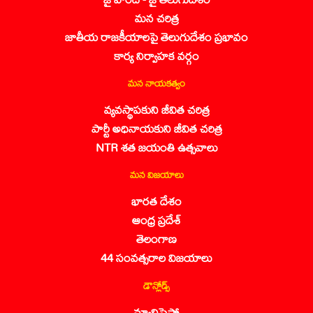
మన చరిత్ర
జాతీయ రాజకీయాలపై తెలుగుదేశం ప్రభావం
కార్య నిర్వాహక వర్గం
మన నాయకత్వం
వ్యవస్థాపకుని జీవిత చరిత్ర
పార్టీ అధినాయకుని జీవిత చరిత్ర
NTR శత జయంతి ఉత్సవాలు
మన విజయాలు
భారత దేశం
ఆంధ్ర ప్రదేశ్
తెలంగాణ
44 సంవత్సరాల విజయాలు
డౌన్లోడ్స్
మ్యానిఫెస్టో