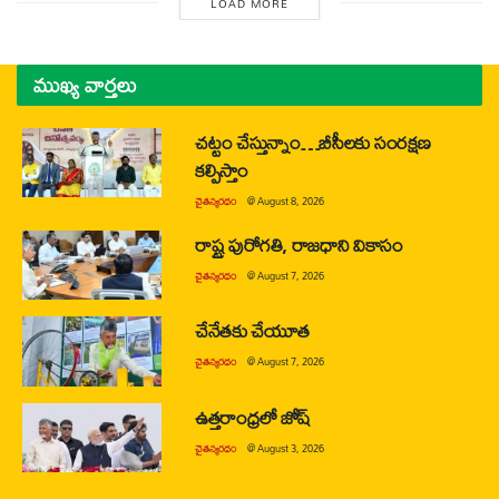
LOAD MORE
ముఖ్య వార్తలు
చట్టం చేస్తున్నాం…బీసీలకు సంరక్షణ
కల్పిస్తాం
చైతన్యరధం
@
August 8, 2026
రాష్ట్ర పురోగతి, రాజధాని వికాసం
చైతన్యరధం
@
August 7, 2026
చేనేతకు చేయూత
చైతన్యరధం
@
August 7, 2026
ఉత్తరాంధ్రలో జోష్
చైతన్యరధం
@
August 3, 2026