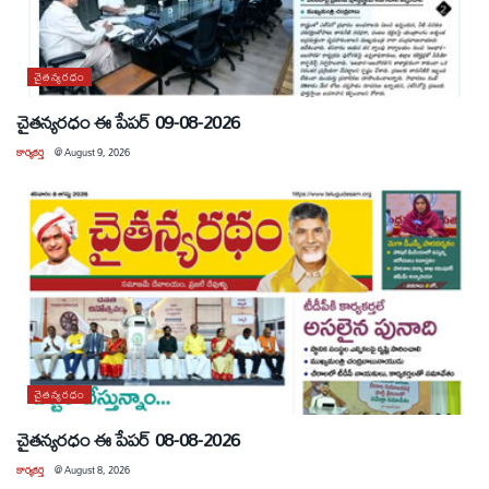
చైతన్యరధం
చైతన్యరధం ఈ పేపర్ 09-08-2026
కార్యకర్త
@
August 9, 2026
చైతన్యరధం
చైతన్యరధం ఈ పేపర్ 08-08-2026
కార్యకర్త
@
August 8, 2026