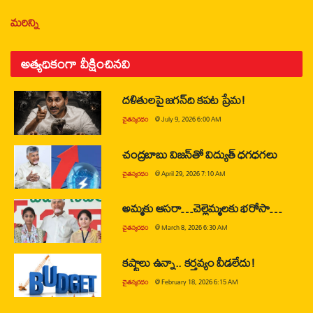
మరిన్ని
అత్యధికంగా వీక్షించినవి
దళితులపై జగన్‌ది కపట ప్రేమ!
చైతన్యరధం
@
July 9, 2026 6:00 AM
చంద్రబాబు విజన్‌తో విద్యుత్ ధగధగలు
చైతన్యరధం
@
April 29, 2026 7:10 AM
అమ్మకు ఆసరా…చెల్లెమ్మలకు భరోసా…
చైతన్యరధం
@
March 8, 2026 6:30 AM
కష్టాలు ఉన్నా.. కర్తవ్యం వీడలేదు!
చైతన్యరధం
@
February 18, 2026 6:15 AM