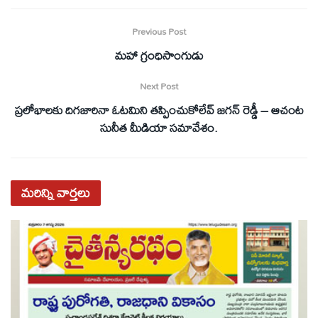
Previous Post
మహా గ్రంధిసాంగుడు
Next Post
ప్రలోభాలకు దిగజారినా ఓటమిని తప్పించుకోలేవ్ జగన్ రెడ్డీ – ఆచంట
సునీత మీడియా సమావేశం.
మరిన్ని
వార్తలు