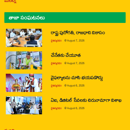
మరిన్ని
తాజా సంఘటనలు
రాష్ట్ర పురోగతి, రాజధాని వికాసం
చైతన్యరధం
@
August 7, 2026
చేనేతకు చేయూత
చైతన్యరధం
@
August 7, 2026
వైఫల్యాలను చూసి భయపడొద్దు
చైతన్యరధం
@
August 6, 2026
ఏఐ, డిజిటల్ సేవలకు చిరునామాగా విశాఖ
చైతన్యరధం
@
August 6, 2026