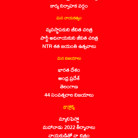
కార్య నిర్వాహక వర్గం
మన నాయకత్వం
వ్యవస్థాపకుని జీవిత చరిత్ర
పార్టీ అధినాయకుని జీవిత చరిత్ర
NTR శత జయంతి ఉత్సవాలు
మన విజయాలు
భారత దేశం
ఆంధ్ర ప్రదేశ్
తెలంగాణ
44 సంవత్సరాల విజయాలు
డౌన్లోడ్స్
మ్యానిఫెస్టో
మహానాడు 2022 తీర్మానాలు
నాయకుడితో నా చిత్రం