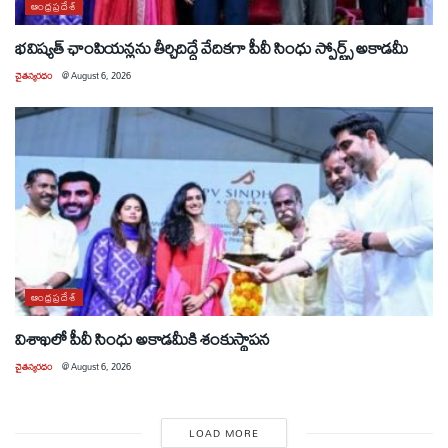
ఆంధ్రప్రదేశ్
భవిష్యత్ ఛాంపియన్లను తీర్చిదిద్దే వేదికగా పీవీ సింధు స్పోర్ట్స్ అకాడమీ
చైతన్యరధం
@
August 6, 2026
ఆంధ్రప్రదేశ్
విశాఖలో పీవీ సింధు అకాడమీకి శంకుస్థాపన
చైతన్యరధం
@
August 6, 2026
LOAD MORE