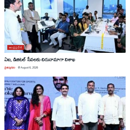
ఆంధ్రప్రదేశ్
ఏఐ, డిజిటల్ సేవలకు చిరునామాగా విశాఖ
చైతన్యరధం
@
August 6, 2026