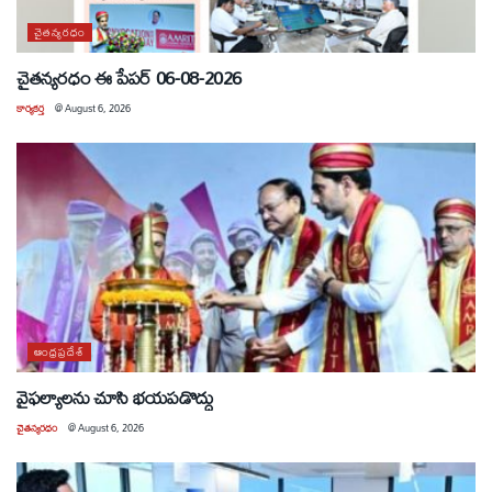
చైతన్యరధం
చైతన్యరధం ఈ పేపర్ 06-08-2026
కార్యకర్త
@
August 6, 2026
ఆంధ్రప్రదేశ్
వైఫల్యాలను చూసి భయపడొద్దు
చైతన్యరధం
@
August 6, 2026