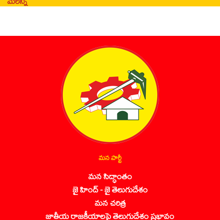
మరిన్ని
మన పార్టీ
మన సిద్ధాంతం
జై హింద్ - జై తెలుగుదేశం
మన చరిత్ర
జాతీయ రాజకీయాలపై తెలుగుదేశం ప్రభావం