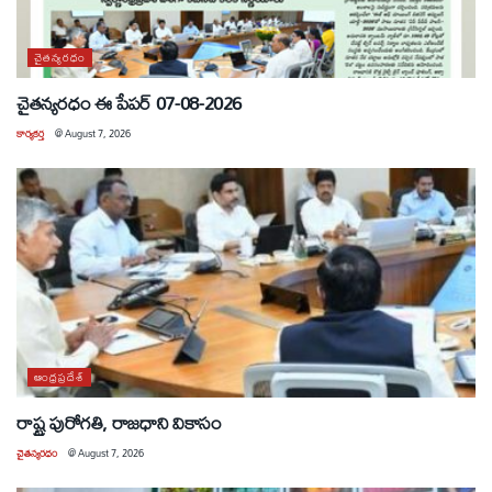
చైతన్యరధం
చైతన్యరధం ఈ పేపర్ 07-08-2026
కార్యకర్త
@
August 7, 2026
ఆంధ్రప్రదేశ్
రాష్ట్ర పురోగతి, రాజధాని వికాసం
చైతన్యరధం
@
August 7, 2026