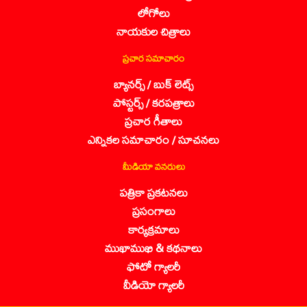
లోగోలు
నాయకుల చిత్రాలు
ప్రచార సమాచారం
బ్యానర్స్ / బుక్ లెట్స్
పోస్టర్స్ / కరపత్రాలు
ప్రచార గీతాలు
ఎన్నికల సమాచారం / సూచనలు
మీడియా వనరులు
పత్రికా ప్రకటనలు
ప్రసంగాలు
కార్యక్రమాలు
ముఖాముఖి & కథనాలు
ఫోటో గ్యాలరీ
వీడియో గ్యాలరీ