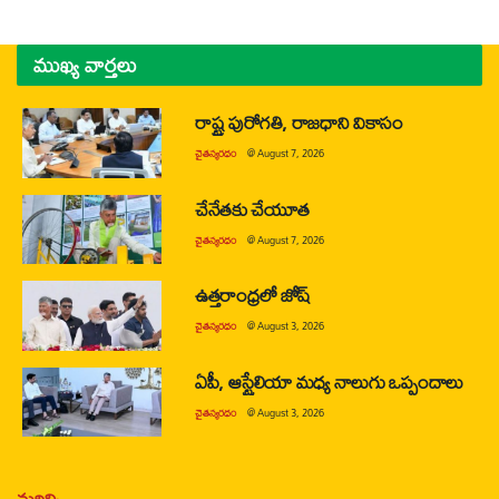
ముఖ్య వార్తలు
రాష్ట్ర పురోగతి, రాజధాని వికాసం
చైతన్యరధం
@
August 7, 2026
చేనేతకు చేయూత
చైతన్యరధం
@
August 7, 2026
ఉత్తరాంధ్రలో జోష్
చైతన్యరధం
@
August 3, 2026
ఏపీ, ఆస్ట్రేలియా మధ్య నాలుగు ఒప్పందాలు
చైతన్యరధం
@
August 3, 2026
మరిన్ని