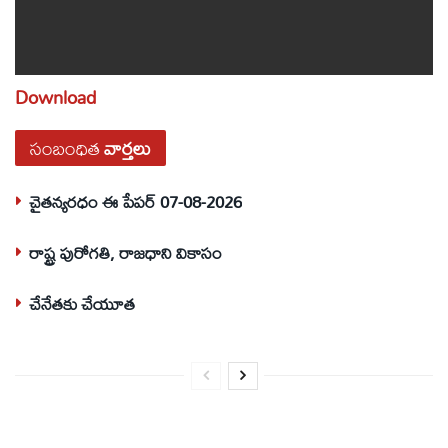
Download
సంబంధిత
వార్తలు
చైతన్యరధం ఈ పేపర్ 07-08-2026
రాష్ట్ర పురోగతి, రాజధాని వికాసం
చేనేతకు చేయూత