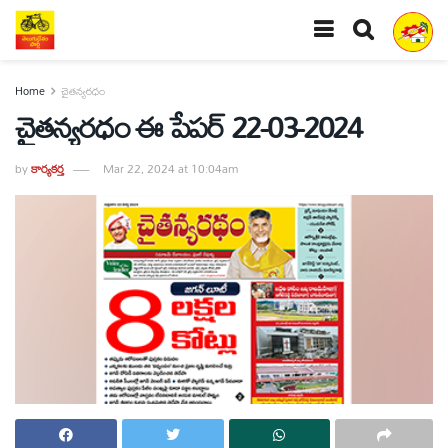
Home
చైతన్యరధం
చైతన్యరధం ఈ పేపర్ 22-03-2024
by
కార్యకర్త
Mar 22, 2024 at 10:04am