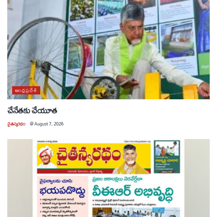
ఆంధ్రప్రదేశ్
చేనేతకు చేయూత
చైతన్యరధం
@
August 7, 2026