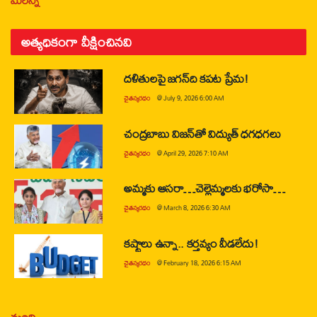
అత్యధికంగా వీక్షించినవి
దళితులపై జగన్‌ది కపట ప్రేమ!
చైతన్యరధం
@
July 9, 2026 6:00 AM
చంద్రబాబు విజన్‌తో విద్యుత్ ధగధగలు
చైతన్యరధం
@
April 29, 2026 7:10 AM
అమ్మకు ఆసరా…చెల్లెమ్మలకు భరోసా…
చైతన్యరధం
@
March 8, 2026 6:30 AM
కష్టాలు ఉన్నా.. కర్తవ్యం వీడలేదు!
చైతన్యరధం
@
February 18, 2026 6:15 AM