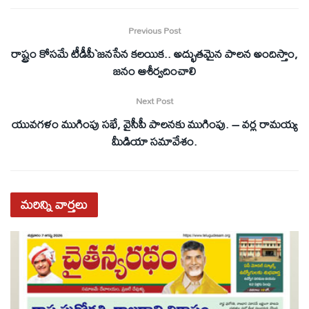
Previous Post
రాష్ట్రం కోసమే టీడీపీ`జనసేన కలయిక.. అద్భుతమైన పాలన అందిస్తాం,
జనం ఆశీర్వదించాలి
Next Post
యువగళం ముగింపు సభే, వైసీపీ పాలనకు ముగింపు. – వర్ల రామయ్య
మీడియా సమావేశం.
మరిన్ని
వార్తలు