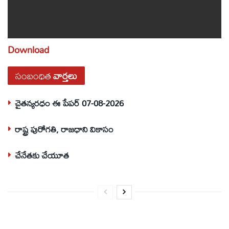
Download
సంబంధిత
వార్తలు
చైతన్యరధం ఈ పేపర్ 07-08-2026
రాష్ట్ర పురోగతి, రాజధాని వికాసం
చేనేతకు చేయూత