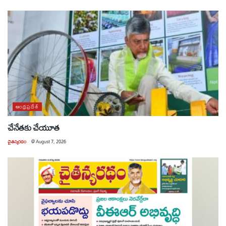
ఆంధ్రప్రదేశ్
చేనేతకు చేయూత
చైతన్యరధం
@
August 7, 2026