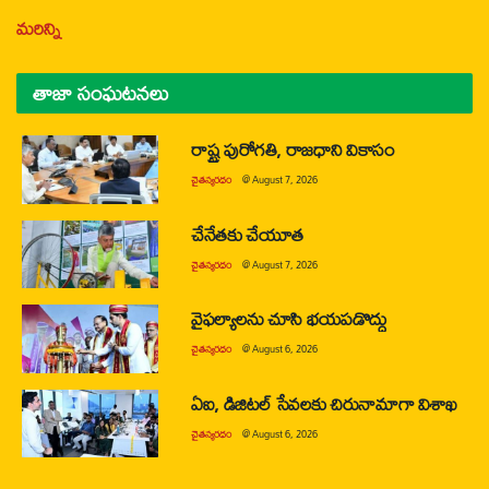
మరిన్ని
తాజా సంఘటనలు
రాష్ట్ర పురోగతి, రాజధాని వికాసం
చైతన్యరధం
@
August 7, 2026
చేనేతకు చేయూత
చైతన్యరధం
@
August 7, 2026
వైఫల్యాలను చూసి భయపడొద్దు
చైతన్యరధం
@
August 6, 2026
ఏఐ, డిజిటల్ సేవలకు చిరునామాగా విశాఖ
చైతన్యరధం
@
August 6, 2026