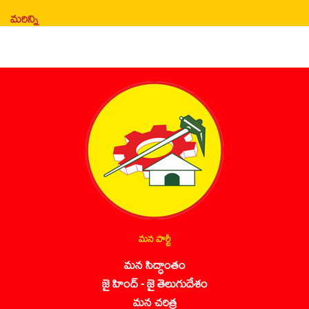
మరిన్ని
మన పార్టీ
మన సిద్ధాంతం
జై హింద్ - జై తెలుగుదేశం
మన చరిత్ర