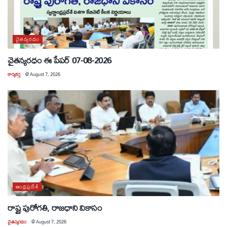
చైతన్యరధం
చైతన్యరధం ఈ పేపర్ 07-08-2026
కార్యకర్త
@
August 7, 2026
ఆంధ్రప్రదేశ్
రాష్ట్ర పురోగతి, రాజధాని వికాసం
చైతన్యరధం
@
August 7, 2026