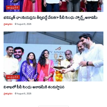
ఆంధ్రప్రదేశ్
భవిష్యత్ ఛాంపియన్లను తీర్చిదిద్దే వేదికగా పీవీ సింధు స్పోర్ట్స్ అకాడమీ
చైతన్యరధం
@
August 6, 2026
ఆంధ్రప్రదేశ్
విశాఖలో పీవీ సింధు అకాడమీకి శంకుస్థాపన
చైతన్యరధం
@
August 6, 2026