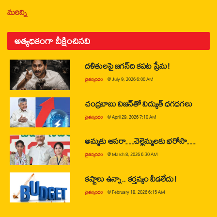
మరిన్ని
అత్యధికంగా వీక్షించినవి
దళితులపై జగన్‌ది కపట ప్రేమ!
చైతన్యరధం
@
July 9, 2026 6:00 AM
చంద్రబాబు విజన్‌తో విద్యుత్ ధగధగలు
చైతన్యరధం
@
April 29, 2026 7:10 AM
అమ్మకు ఆసరా…చెల్లెమ్మలకు భరోసా…
చైతన్యరధం
@
March 8, 2026 6:30 AM
కష్టాలు ఉన్నా.. కర్తవ్యం వీడలేదు!
చైతన్యరధం
@
February 18, 2026 6:15 AM