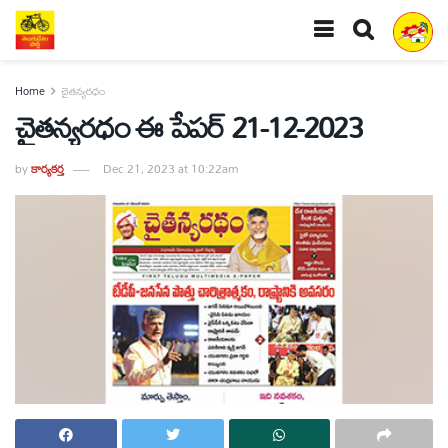
Home
చైతన్యరధం
చైతన్యరధం ఈ పేపర్ 21-12-2023
by
కార్యకర్త
Dec 21, 2023 at 10:22am