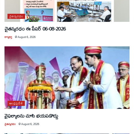
చైతన్యరధం
చైతన్యరధం ఈ పేపర్ 06-08-2026
కార్యకర్త
@
August 6, 2026
ఆంధ్రప్రదేశ్
వైఫల్యాలను చూసి భయపడొద్దు
చైతన్యరధం
@
August 6, 2026