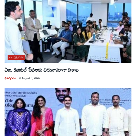
ఆంధ్రప్రదేశ్
ఏఐ, డిజిటల్ సేవలకు చిరునామాగా విశాఖ
చైతన్యరధం
@
August 6, 2026