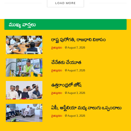
LOAD MORE
ముఖ్య వార్తలు
రాష్ట్ర పురోగతి, రాజధాని వికాసం
చైతన్యరధం
@
August 7, 2026
చేనేతకు చేయూత
చైతన్యరధం
@
August 7, 2026
ఉత్తరాంధ్రలో జోష్
చైతన్యరధం
@
August 3, 2026
ఏపీ, ఆస్ట్రేలియా మధ్య నాలుగు ఒప్పందాలు
చైతన్యరధం
@
August 3, 2026