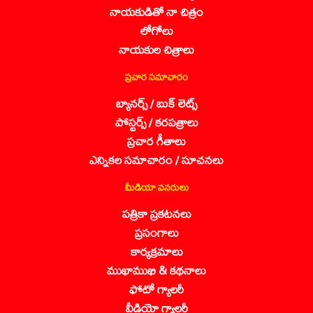
నాయకుడితో నా చిత్రం
లోగోలు
నాయకుల చిత్రాలు
ప్రచార సమాచారం
బ్యానర్స్ / బుక్ లెట్స్
పోస్టర్స్ / కరపత్రాలు
ప్రచార గీతాలు
ఎన్నికల సమాచారం / సూచనలు
మీడియా వనరులు
పత్రికా ప్రకటనలు
ప్రసంగాలు
కార్యక్రమాలు
ముఖాముఖి & కథనాలు
ఫోటో గ్యాలరీ
వీడియో గ్యాలరీ