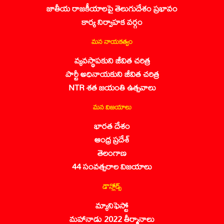
జాతీయ రాజకీయాలపై తెలుగుదేశం ప్రభావం
కార్య నిర్వాహక వర్గం
మన నాయకత్వం
వ్యవస్థాపకుని జీవిత చరిత్ర
పార్టీ అధినాయకుని జీవిత చరిత్ర
NTR శత జయంతి ఉత్సవాలు
మన విజయాలు
భారత దేశం
ఆంధ్ర ప్రదేశ్
తెలంగాణ
44 సంవత్సరాల విజయాలు
డౌన్లోడ్స్
మ్యానిఫెస్టో
మహానాడు 2022 తీర్మానాలు