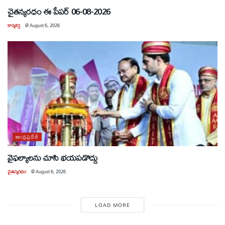
చైతన్యరధం ఈ పేపర్ 06-08-2026
కార్యకర్త
@
August 6, 2026
ఆంధ్రప్రదేశ్
వైఫల్యాలను చూసి భయపడొద్దు
చైతన్యరధం
@
August 6, 2026
LOAD MORE