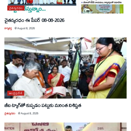
చైతన్యరధం
చైతన్యరధం ఈ పేపర్ 08-08-2026
కార్యకర్త
@
August 8, 2026
ఆంధ్రప్రదేశ్
జీఐ ట్యాగ్‌తో కుప్పడం పట్టుకు మరింత విశిష్టత
చైతన్యరధం
@
August 8, 2026