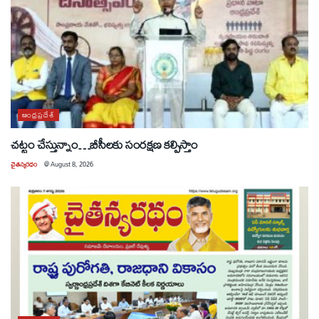
ఆంధ్రప్రదేశ్
చట్టం చేస్తున్నాం…బీసీలకు సంరక్షణ కల్పిస్తాం
చైతన్యరధం
@
August 8, 2026