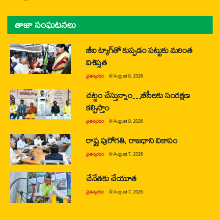
తాజా సంఘటనలు
జీఐ ట్యాగ్‌తో కుప్పడం పట్టుకు మరింత
విశిష్టత
చైతన్యరధం
@
August 8, 2026
చట్టం చేస్తున్నాం…బీసీలకు సంరక్షణ
కల్పిస్తాం
చైతన్యరధం
@
August 8, 2026
రాష్ట్ర పురోగతి, రాజధాని వికాసం
చైతన్యరధం
@
August 7, 2026
చేనేతకు చేయూత
చైతన్యరధం
@
August 7, 2026