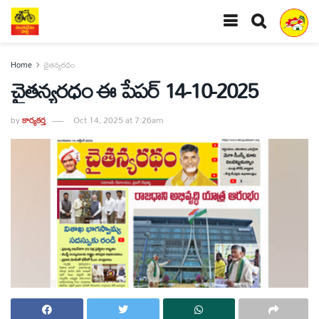
Home
చైతన్యరధం
చైతన్యరధం ఈ పేపర్ 14-10-2025
by
కార్యకర్త
Oct 14, 2025 at 7:26am