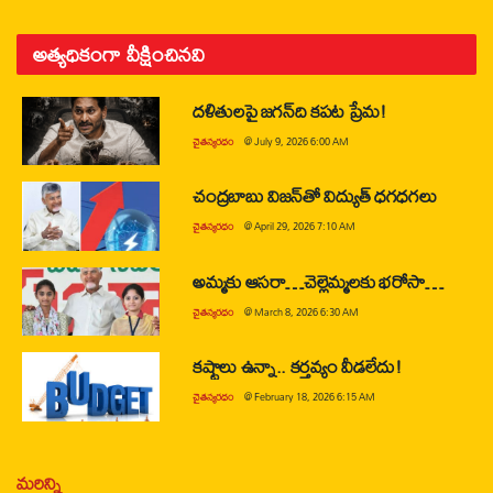
అత్యధికంగా వీక్షించినవి
దళితులపై జగన్‌ది కపట ప్రేమ!
చైతన్యరధం
@
July 9, 2026 6:00 AM
చంద్రబాబు విజన్‌తో విద్యుత్ ధగధగలు
చైతన్యరధం
@
April 29, 2026 7:10 AM
అమ్మకు ఆసరా…చెల్లెమ్మలకు భరోసా…
చైతన్యరధం
@
March 8, 2026 6:30 AM
కష్టాలు ఉన్నా.. కర్తవ్యం వీడలేదు!
చైతన్యరధం
@
February 18, 2026 6:15 AM
మరిన్ని