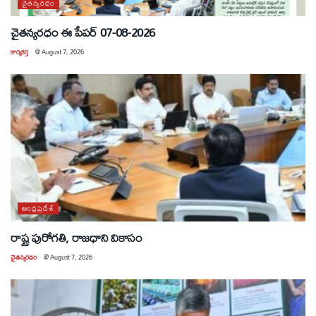
చైతన్యరధం
చైతన్యరధం ఈ పేపర్ 07-08-2026
కార్యకర్త
@
August 7, 2026
ఆంధ్రప్రదేశ్
రాష్ట్ర పురోగతి, రాజధాని వికాసం
చైతన్యరధం
@
August 7, 2026