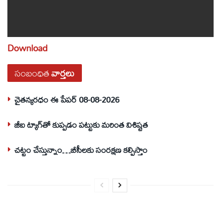
Download
సంబంధిత
వార్తలు
చైతన్యరధం ఈ పేపర్ 08-08-2026
జీఐ ట్యాగ్‌తో కుప్పడం పట్టుకు మరింత విశిష్టత
చట్టం చేస్తున్నాం…బీసీలకు సంరక్షణ కల్పిస్తాం