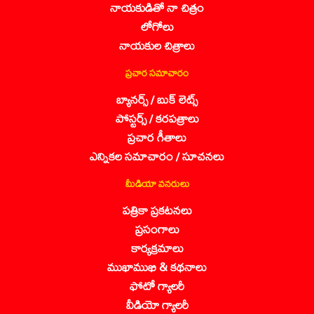
నాయకుడితో నా చిత్రం
లోగోలు
నాయకుల చిత్రాలు
ప్రచార సమాచారం
బ్యానర్స్ / బుక్ లెట్స్
పోస్టర్స్ / కరపత్రాలు
ప్రచార గీతాలు
ఎన్నికల సమాచారం / సూచనలు
మీడియా వనరులు
పత్రికా ప్రకటనలు
ప్రసంగాలు
కార్యక్రమాలు
ముఖాముఖి & కథనాలు
ఫోటో గ్యాలరీ
వీడియో గ్యాలరీ