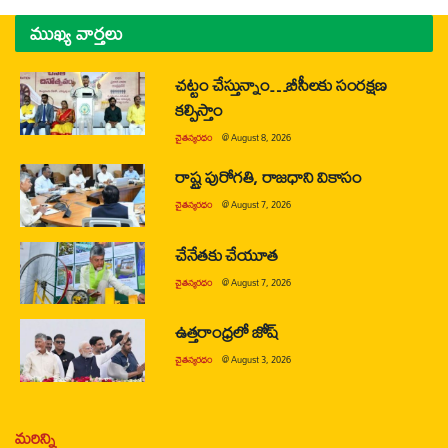
ముఖ్య వార్తలు
చట్టం చేస్తున్నాం…బీసీలకు సంరక్షణ
కల్పిస్తాం
చైతన్యరధం
@
August 8, 2026
రాష్ట్ర పురోగతి, రాజధాని వికాసం
చైతన్యరధం
@
August 7, 2026
చేనేతకు చేయూత
చైతన్యరధం
@
August 7, 2026
ఉత్తరాంధ్రలో జోష్
చైతన్యరధం
@
August 3, 2026
మరిన్ని