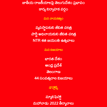
జాతీయ రాజకీయాలపై తెలుగుదేశం ప్రభావం
కార్య నిర్వాహక వర్గం
మన నాయకత్వం
వ్యవస్థాపకుని జీవిత చరిత్ర
పార్టీ అధినాయకుని జీవిత చరిత్ర
NTR శత జయంతి ఉత్సవాలు
మన విజయాలు
భారత దేశం
ఆంధ్ర ప్రదేశ్
తెలంగాణ
44 సంవత్సరాల విజయాలు
డౌన్లోడ్స్
మ్యానిఫెస్టో
మహానాడు 2022 తీర్మానాలు