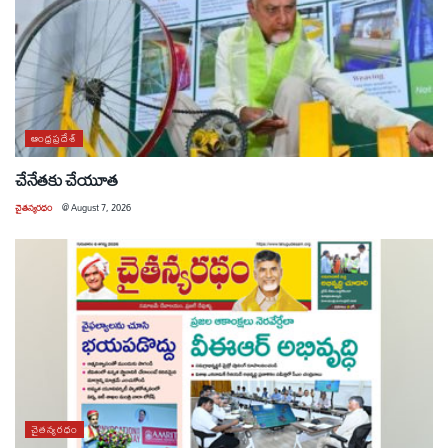
ఆంధ్రప్రదేశ్
చేనేతకు చేయూత
చైతన్యరధం
@
August 7, 2026
చైతన్యరధం