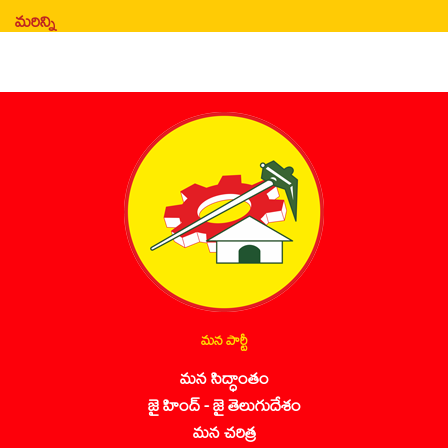
మరిన్ని
మన పార్టీ
మన సిద్ధాంతం
జై హింద్ - జై తెలుగుదేశం
మన చరిత్ర