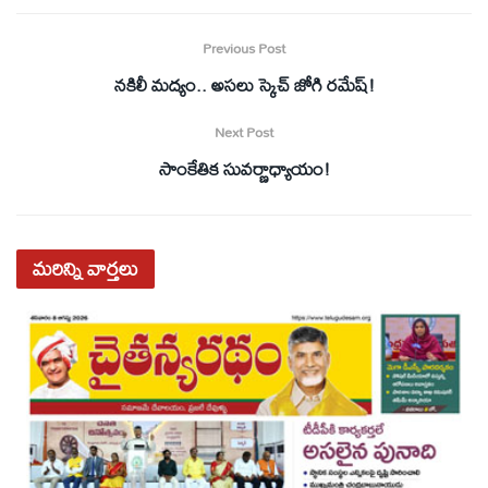
Previous Post
నకిలీ మద్యం.. అసలు స్కెచ్ జోగి రమేష్!
Next Post
సాంకేతిక సువర్ణాధ్యాయం!
మరిన్ని
వార్తలు