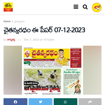
Home
చైతన్యరధం
చైతన్యరధం ఈ పేపర్ 07-12-2023
by
కార్యకర్త
Dec 7, 2023 at 10:52am