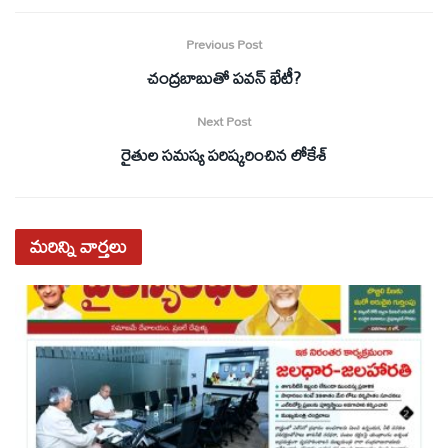
Previous Post
చంద్రబాబుతో పవన్‌ భేటీ?
Next Post
రైతుల సమస్య పరిష్కరించిన లోకేశ్‌
మరిన్ని
వార్తలు