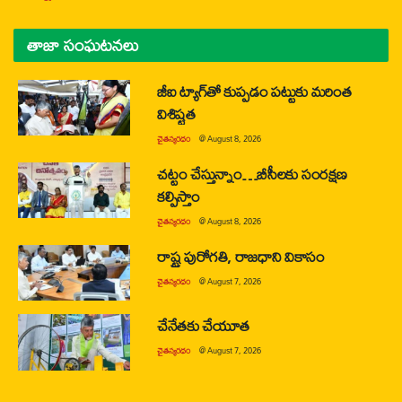
తాజా సంఘటనలు
జీఐ ట్యాగ్‌తో కుప్పడం పట్టుకు మరింత
విశిష్టత
చైతన్యరధం
@
August 8, 2026
చట్టం చేస్తున్నాం…బీసీలకు సంరక్షణ
కల్పిస్తాం
చైతన్యరధం
@
August 8, 2026
రాష్ట్ర పురోగతి, రాజధాని వికాసం
చైతన్యరధం
@
August 7, 2026
చేనేతకు చేయూత
చైతన్యరధం
@
August 7, 2026