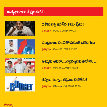
అత్యధికంగా వీక్షించినవి
దళితులపై జగన్‌ది కపట ప్రేమ!
చైతన్యరధం
@
July 9, 2026 6:00 AM
చంద్రబాబు విజన్‌తో విద్యుత్ ధగధగలు
చైతన్యరధం
@
April 29, 2026 7:10 AM
అమ్మకు ఆసరా…చెల్లెమ్మలకు భరోసా…
చైతన్యరధం
@
March 8, 2026 6:30 AM
కష్టాలు ఉన్నా.. కర్తవ్యం వీడలేదు!
చైతన్యరధం
@
February 18, 2026 6:15 AM
మరిన్ని