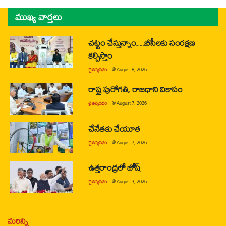
ముఖ్య వార్తలు
చట్టం చేస్తున్నాం…బీసీలకు సంరక్షణ
కల్పిస్తాం
చైతన్యరధం
@
August 8, 2026
రాష్ట్ర పురోగతి, రాజధాని వికాసం
చైతన్యరధం
@
August 7, 2026
చేనేతకు చేయూత
చైతన్యరధం
@
August 7, 2026
ఉత్తరాంధ్రలో జోష్
చైతన్యరధం
@
August 3, 2026
మరిన్ని