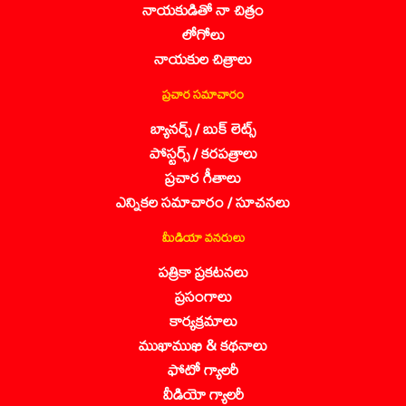
నాయకుడితో నా చిత్రం
లోగోలు
నాయకుల చిత్రాలు
ప్రచార సమాచారం
బ్యానర్స్ / బుక్ లెట్స్
పోస్టర్స్ / కరపత్రాలు
ప్రచార గీతాలు
ఎన్నికల సమాచారం / సూచనలు
మీడియా వనరులు
పత్రికా ప్రకటనలు
ప్రసంగాలు
కార్యక్రమాలు
ముఖాముఖి & కథనాలు
ఫోటో గ్యాలరీ
వీడియో గ్యాలరీ