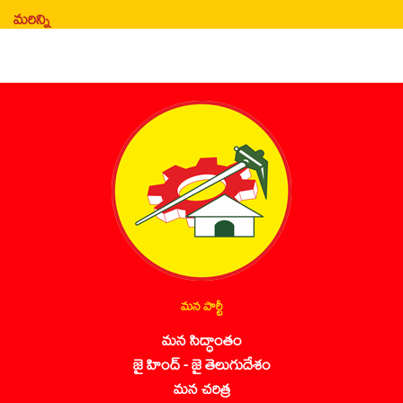
మరిన్ని
మన పార్టీ
మన సిద్ధాంతం
జై హింద్ - జై తెలుగుదేశం
మన చరిత్ర