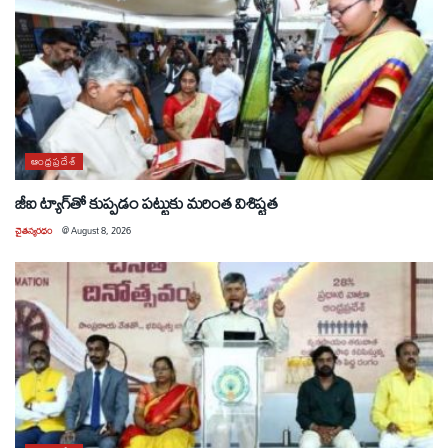
ఆంధ్రప్రదేశ్
జీఐ ట్యాగ్‌తో కుప్పడం పట్టుకు మరింత విశిష్టత
చైతన్యరధం
@
August 8, 2026