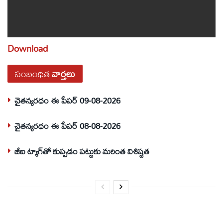
Download
సంబంధిత
వార్తలు
చైతన్యరధం ఈ పేపర్ 09-08-2026
చైతన్యరధం ఈ పేపర్ 08-08-2026
జీఐ ట్యాగ్‌తో కుప్పడం పట్టుకు మరింత విశిష్టత