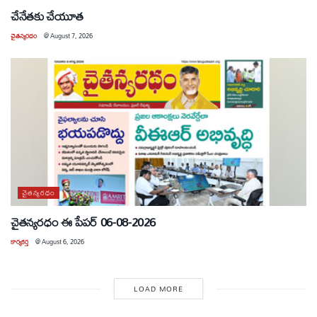
చేనేతకు చేయూత
చైతన్యరధం
@
August 7, 2026
చైతన్యరధం
చైతన్యరధం ఈ పేపర్ 06-08-2026
కార్యకర్త
@
August 6, 2026
LOAD MORE