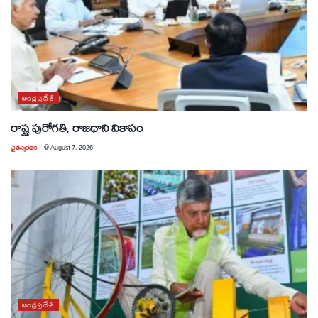
ఆంధ్రప్రదేశ్
రాష్ట్ర పురోగతి, రాజధాని వికాసం
చైతన్యరధం
@
August 7, 2026
ఆంధ్రప్రదేశ్