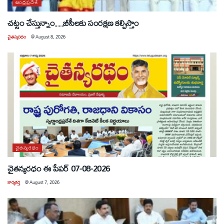
ఆంధ్రప్రదేశ్
చట్టం చేస్తున్నాం…బీసీలకు సంరక్షణ కల్పిస్తాం
చైతన్యరధం
@
August 8, 2026
చైతన్యరధం
చైతన్యరధం ఈ పేపర్ 07-08-2026
కార్యకర్త
@
August 7, 2026