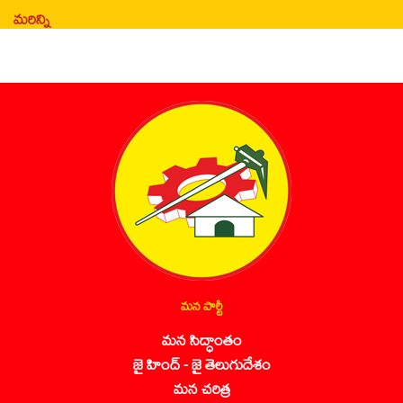
మరిన్ని
మన పార్టీ
మన సిద్ధాంతం
జై హింద్ - జై తెలుగుదేశం
మన చరిత్ర