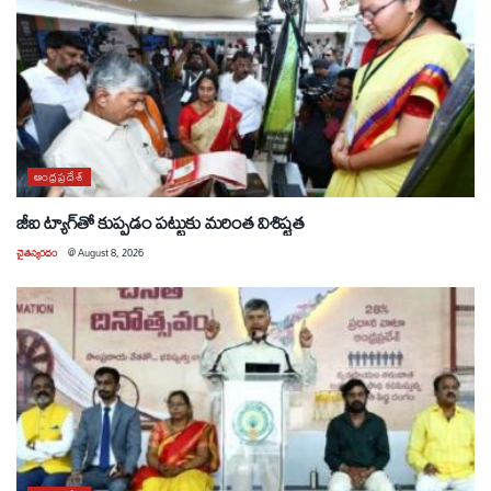
ఆంధ్రప్రదేశ్
జీఐ ట్యాగ్‌తో కుప్పడం పట్టుకు మరింత విశిష్టత
చైతన్యరధం
@
August 8, 2026