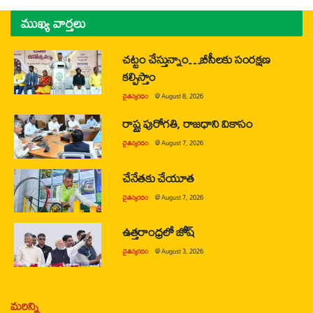
ముఖ్య వార్తలు
చట్టం చేస్తున్నాం…బీసీలకు సంరక్షణ
కల్పిస్తాం
చైతన్యరధం
@
August 8, 2026
రాష్ట్ర పురోగతి, రాజధాని వికాసం
చైతన్యరధం
@
August 7, 2026
చేనేతకు చేయూత
చైతన్యరధం
@
August 7, 2026
ఉత్తరాంధ్రలో జోష్
చైతన్యరధం
@
August 3, 2026
మరిన్ని