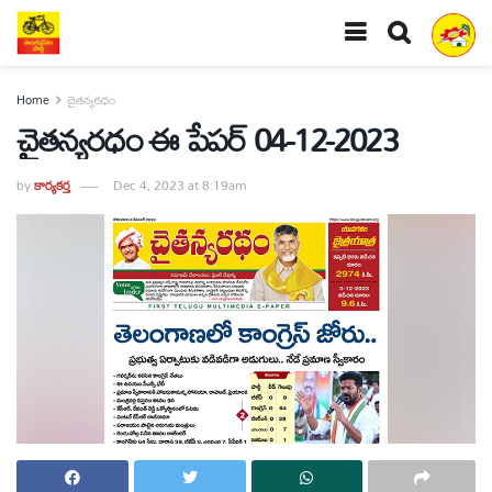
Home
చైతన్యరధం
చైతన్యరధం ఈ పేపర్ 04-12-2023
by
కార్యకర్త
Dec 4, 2023 at 8:19am