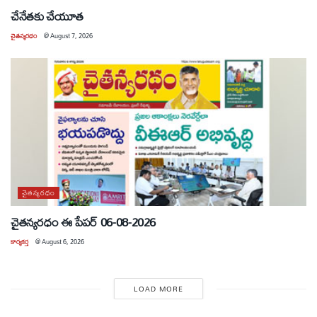
చేనేతకు చేయూత
చైతన్యరధం
@
August 7, 2026
చైతన్యరధం
చైతన్యరధం ఈ పేపర్ 06-08-2026
కార్యకర్త
@
August 6, 2026
LOAD MORE