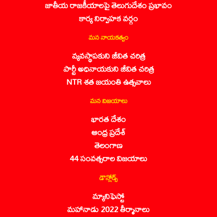
జాతీయ రాజకీయాలపై తెలుగుదేశం ప్రభావం
కార్య నిర్వాహక వర్గం
మన నాయకత్వం
వ్యవస్థాపకుని జీవిత చరిత్ర
పార్టీ అధినాయకుని జీవిత చరిత్ర
NTR శత జయంతి ఉత్సవాలు
మన విజయాలు
భారత దేశం
ఆంధ్ర ప్రదేశ్
తెలంగాణ
44 సంవత్సరాల విజయాలు
డౌన్లోడ్స్
మ్యానిఫెస్టో
మహానాడు 2022 తీర్మానాలు