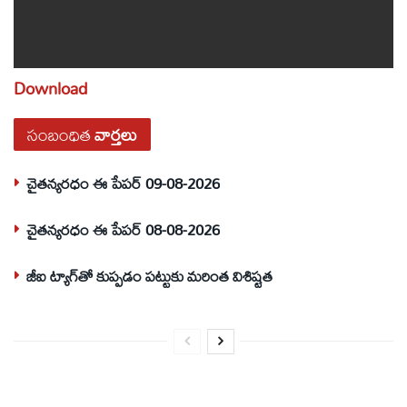
Download
సంబంధిత
వార్తలు
చైతన్యరధం ఈ పేపర్ 09-08-2026
చైతన్యరధం ఈ పేపర్ 08-08-2026
జీఐ ట్యాగ్‌తో కుప్పడం పట్టుకు మరింత విశిష్టత