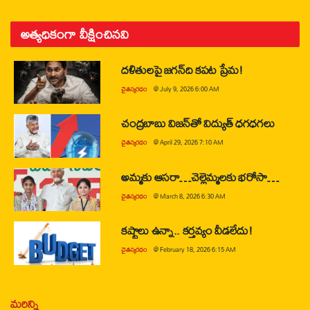
అత్యధికంగా వీక్షించినవి
దళితులపై జగన్‌ది కపట ప్రేమ!
చైతన్యరధం
@
July 9, 2026 6:00 AM
చంద్రబాబు విజన్‌తో విద్యుత్ ధగధగలు
చైతన్యరధం
@
April 29, 2026 7:10 AM
అమ్మకు ఆసరా…చెల్లెమ్మలకు భరోసా…
చైతన్యరధం
@
March 8, 2026 6:30 AM
కష్టాలు ఉన్నా.. కర్తవ్యం వీడలేదు!
చైతన్యరధం
@
February 18, 2026 6:15 AM
మరిన్ని