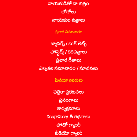
నాయకుడితో నా చిత్రం
లోగోలు
నాయకుల చిత్రాలు
ప్రచార సమాచారం
బ్యానర్స్ / బుక్ లెట్స్
పోస్టర్స్ / కరపత్రాలు
ప్రచార గీతాలు
ఎన్నికల సమాచారం / సూచనలు
మీడియా వనరులు
పత్రికా ప్రకటనలు
ప్రసంగాలు
కార్యక్రమాలు
ముఖాముఖి & కథనాలు
ఫోటో గ్యాలరీ
వీడియో గ్యాలరీ