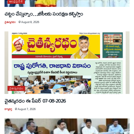
ఆంధ్రప్రదేశ్
చట్టం చేస్తున్నాం…బీసీలకు సంరక్షణ కల్పిస్తాం
చైతన్యరధం
@
August 8, 2026
చైతన్యరధం
చైతన్యరధం ఈ పేపర్ 07-08-2026
కార్యకర్త
@
August 7, 2026