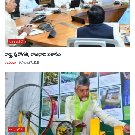
ఆంధ్రప్రదేశ్
రాష్ట్ర పురోగతి, రాజధాని వికాసం
చైతన్యరధం
@
August 7, 2026
ఆంధ్రప్రదేశ్