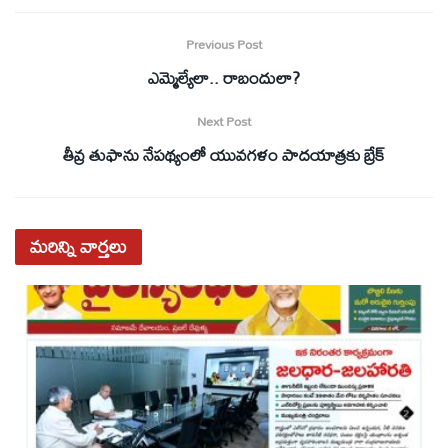
Previous Post
ఎమ్మెల్యేలా.. రాబందులా?
Next Post
తీవ్ర తుఫాను నేపథ్యంలో యువగళం పాదయాత్రకు బ్రేక్
మరిన్ని
వార్తలు