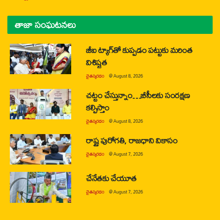
తాజా సంఘటనలు
జీఐ ట్యాగ్‌తో కుప్పడం పట్టుకు మరింత
విశిష్టత
చైతన్యరధం
@
August 8, 2026
చట్టం చేస్తున్నాం…బీసీలకు సంరక్షణ
కల్పిస్తాం
చైతన్యరధం
@
August 8, 2026
రాష్ట్ర పురోగతి, రాజధాని వికాసం
చైతన్యరధం
@
August 7, 2026
చేనేతకు చేయూత
చైతన్యరధం
@
August 7, 2026