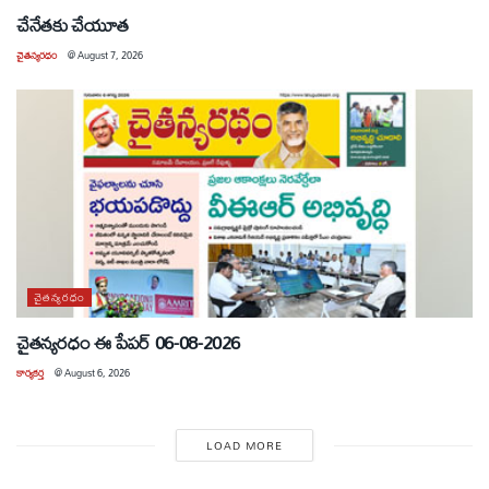
చేనేతకు చేయూత
చైతన్యరధం
@
August 7, 2026
చైతన్యరధం
చైతన్యరధం ఈ పేపర్ 06-08-2026
కార్యకర్త
@
August 6, 2026
LOAD MORE