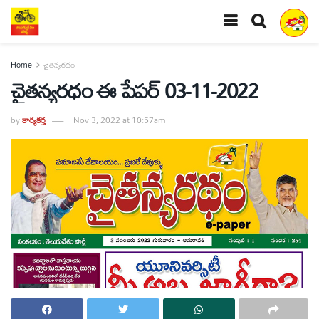
Home
చైతన్యరధం
చైతన్యరధం ఈ పేపర్ 03-11-2022
by
కార్యకర్త
Nov 3, 2022 at 10:57am