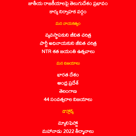
జాతీయ రాజకీయాలపై తెలుగుదేశం ప్రభావం
కార్య నిర్వాహక వర్గం
మన నాయకత్వం
వ్యవస్థాపకుని జీవిత చరిత్ర
పార్టీ అధినాయకుని జీవిత చరిత్ర
NTR శత జయంతి ఉత్సవాలు
మన విజయాలు
భారత దేశం
ఆంధ్ర ప్రదేశ్
తెలంగాణ
44 సంవత్సరాల విజయాలు
డౌన్లోడ్స్
మ్యానిఫెస్టో
మహానాడు 2022 తీర్మానాలు