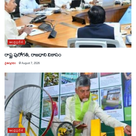
ఆంధ్రప్రదేశ్
రాష్ట్ర పురోగతి, రాజధాని వికాసం
చైతన్యరధం
@
August 7, 2026
ఆంధ్రప్రదేశ్