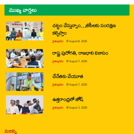
ముఖ్య వార్తలు
చట్టం చేస్తున్నాం…బీసీలకు సంరక్షణ
కల్పిస్తాం
చైతన్యరధం
@
August 8, 2026
రాష్ట్ర పురోగతి, రాజధాని వికాసం
చైతన్యరధం
@
August 7, 2026
చేనేతకు చేయూత
చైతన్యరధం
@
August 7, 2026
ఉత్తరాంధ్రలో జోష్
చైతన్యరధం
@
August 3, 2026
మరిన్ని