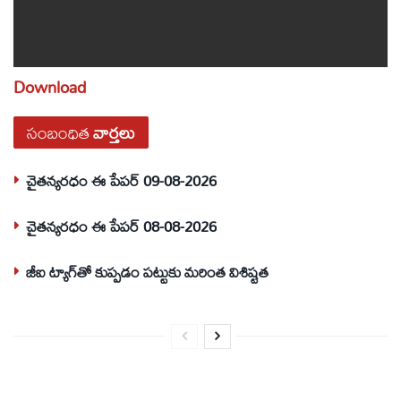
Download
సంబంధిత
వార్తలు
చైతన్యరధం ఈ పేపర్ 09-08-2026
చైతన్యరధం ఈ పేపర్ 08-08-2026
జీఐ ట్యాగ్‌తో కుప్పడం పట్టుకు మరింత విశిష్టత