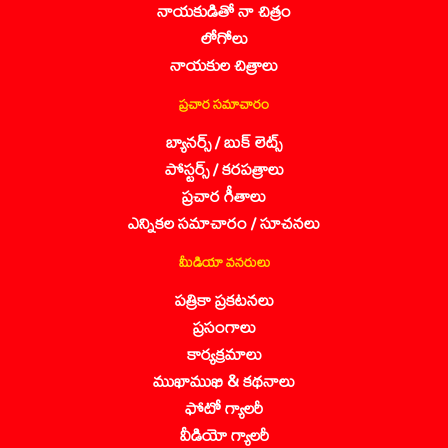
నాయకుడితో నా చిత్రం
లోగోలు
నాయకుల చిత్రాలు
ప్రచార సమాచారం
బ్యానర్స్ / బుక్ లెట్స్
పోస్టర్స్ / కరపత్రాలు
ప్రచార గీతాలు
ఎన్నికల సమాచారం / సూచనలు
మీడియా వనరులు
పత్రికా ప్రకటనలు
ప్రసంగాలు
కార్యక్రమాలు
ముఖాముఖి & కథనాలు
ఫోటో గ్యాలరీ
వీడియో గ్యాలరీ