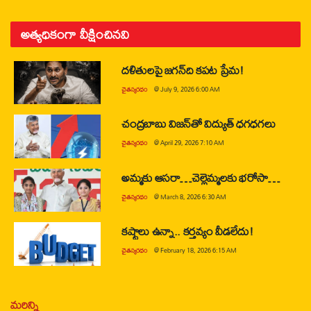
అత్యధికంగా వీక్షించినవి
దళితులపై జగన్‌ది కపట ప్రేమ!
చైతన్యరధం
@
July 9, 2026 6:00 AM
చంద్రబాబు విజన్‌తో విద్యుత్ ధగధగలు
చైతన్యరధం
@
April 29, 2026 7:10 AM
అమ్మకు ఆసరా…చెల్లెమ్మలకు భరోసా…
చైతన్యరధం
@
March 8, 2026 6:30 AM
కష్టాలు ఉన్నా.. కర్తవ్యం వీడలేదు!
చైతన్యరధం
@
February 18, 2026 6:15 AM
మరిన్ని