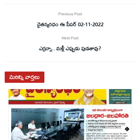
Previous Post
చైతన్యరధం ఈ పేపర్ 02-11-2022
Next Post
ఎర్రన్నా.. మళ్లీ ఎప్పుడు పుడతావు?
మరిన్ని
వార్తలు