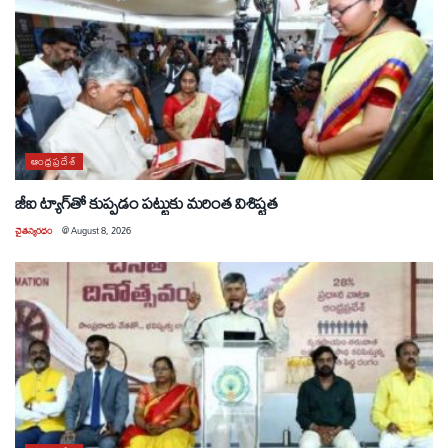
ఆంధ్రప్రదేశ్
జీఐ ట్యాగ్‌తో కుప్పడం పట్టుకు మరింత విశిష్టత
చైతన్యరధం
@
August 8, 2026