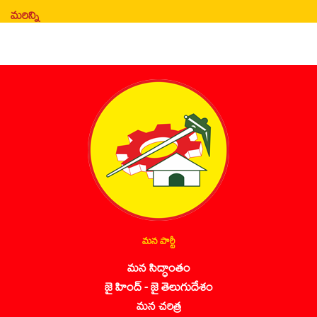
మరిన్ని
మన పార్టీ
మన సిద్ధాంతం
జై హింద్ - జై తెలుగుదేశం
మన చరిత్ర