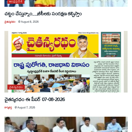
ఆంధ్రప్రదేశ్
చట్టం చేస్తున్నాం…బీసీలకు సంరక్షణ కల్పిస్తాం
చైతన్యరధం
@
August 8, 2026
చైతన్యరధం
చైతన్యరధం ఈ పేపర్ 07-08-2026
కార్యకర్త
@
August 7, 2026