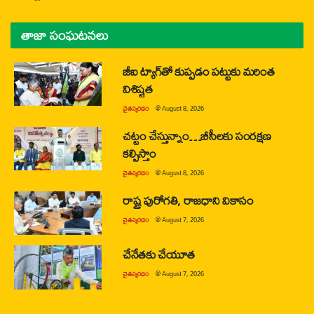
తాజా సంఘటనలు
జీఐ ట్యాగ్‌తో కుప్పడం పట్టుకు మరింత
విశిష్టత
చైతన్యరధం
@
August 8, 2026
చట్టం చేస్తున్నాం…బీసీలకు సంరక్షణ
కల్పిస్తాం
చైతన్యరధం
@
August 8, 2026
రాష్ట్ర పురోగతి, రాజధాని వికాసం
చైతన్యరధం
@
August 7, 2026
చేనేతకు చేయూత
చైతన్యరధం
@
August 7, 2026