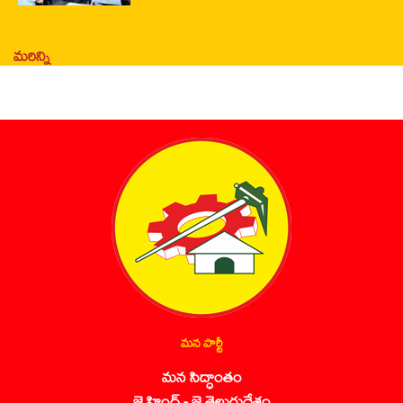
మరిన్ని
మన పార్టీ
మన సిద్ధాంతం
జై హింద్ - జై తెలుగుదేశం