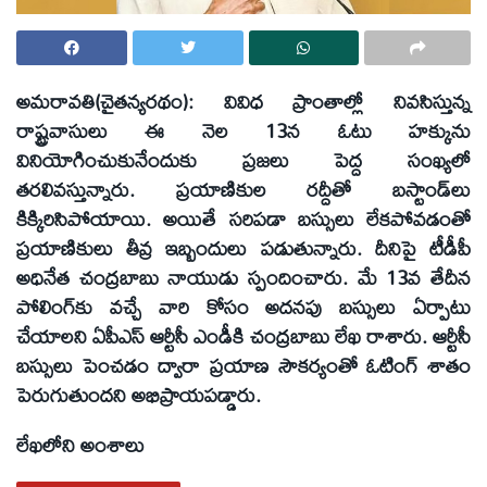
అమరావతి(చైతన్యరథం): వివిధ ప్రాంతాల్లో నివసిస్తున్న
రాష్ట్రవాసులు ఈ నెల 13న ఓటు హక్కును
వినియోగించుకునేందుకు ప్రజలు పెద్ద సంఖ్యలో
తరలివస్తున్నారు. ప్రయాణికుల రద్దీతో బస్టాండ్‌లు
కిక్కిరిసిపోయాయి. అయితే సరిపడా బస్సులు లేకపోవడంతో
ప్రయాణికులు తీవ్ర ఇబ్బందులు పడుతున్నారు. దీనిపై టీడీపీ
అధినేత చంద్రబాబు నాయుడు స్పందించారు. మే 13వ తేదీన
పోలింగ్‌కు వచ్చే వారి కోసం అదనపు బస్సులు ఏర్పాటు
చేయాలని ఏపీఎస్‌ ఆర్టీసీ ఎండీకి చంద్రబాబు లేఖ రాశారు. ఆర్టీసీ
బస్సులు పెంచడం ద్వారా ప్రయాణ సౌకర్యంతో ఓటింగ్‌ శాతం
పెరుగుతుందని అభిప్రాయపడ్డారు.
లేఖలోని అంశాలు