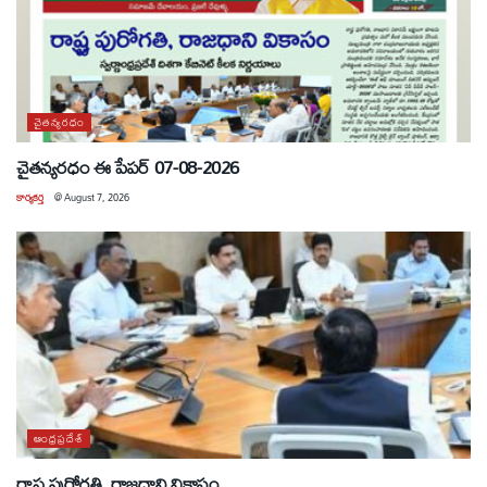
చైతన్యరధం
చైతన్యరధం ఈ పేపర్ 07-08-2026
కార్యకర్త
@
August 7, 2026
ఆంధ్రప్రదేశ్
రాష్ట్ర పురోగతి, రాజధాని వికాసం