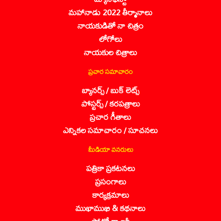
మహానాడు 2022 తీర్మానాలు
నాయకుడితో నా చిత్రం
లోగోలు
నాయకుల చిత్రాలు
ప్రచార సమాచారం
బ్యానర్స్ / బుక్ లెట్స్
పోస్టర్స్ / కరపత్రాలు
ప్రచార గీతాలు
ఎన్నికల సమాచారం / సూచనలు
మీడియా వనరులు
పత్రికా ప్రకటనలు
ప్రసంగాలు
కార్యక్రమాలు
ముఖాముఖి & కథనాలు