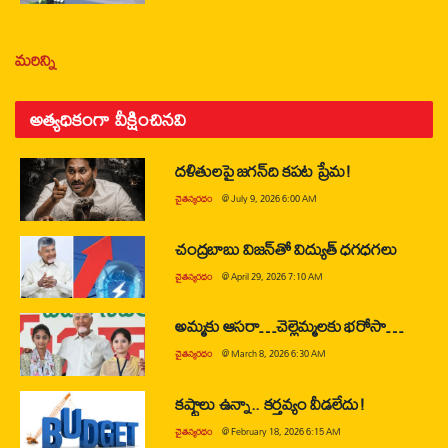
మరిన్ని
అత్యధికంగా వీక్షించినవి
దళితులపై జగన్‌ది కపట ప్రేమ!
చైతన్యరధం
@
July 9, 2026 6:00 AM
చంద్రబాబు విజన్‌తో విద్యుత్ ధగధగలు
చైతన్యరధం
@
April 29, 2026 7:10 AM
అమ్మకు ఆసరా…చెల్లెమ్మలకు భరోసా…
చైతన్యరధం
@
March 8, 2026 6:30 AM
కష్టాలు ఉన్నా.. కర్తవ్యం వీడలేదు!
చైతన్యరధం
@
February 18, 2026 6:15 AM