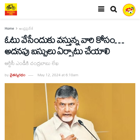
Home
ఆంధ్రప్రదేశ్
ఓటు వేసేందుకు వస్తున్న వారి కోసం…
అదనపు బస్సులు ఏర్పాటు చేయాలి
ఆర్టీసీ ఎండీకి చంద్రబాబు లేఖ
by
చైతన్యరధం
May 12, 2024 at 6:10am