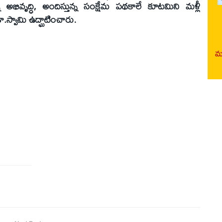
్న అభివృద్ధి, అందిస్తున్న సంక్షేమ పథకాలే కూటమిని మళ్లీ
ా.స్వామి ఉద్ఘాటించారు.
మర