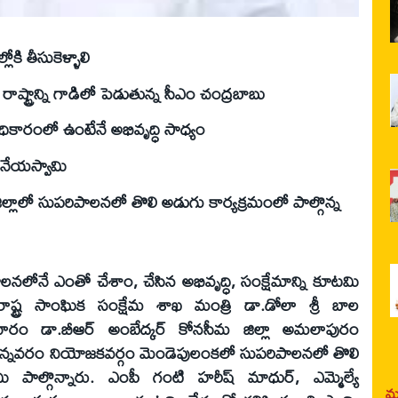
లోకి తీసుకెళ్ళాలి
 రాష్ట్రాన్ని గాడిలో పెడుతున్న సీఎం చంద్రబాబు
ధికారంలో ఉంటేనే అభివృద్ధి సాధ్యం
ంజనేయస్వామి
జిల్లాలో సుపరిపాలనలో తొలి అడుగు కార్యక్రమంలో పాల్గొన్న
నలోనే ఎంతో చేశాం, చేసిన అభివృద్ధి, సంక్షేమాన్ని కూటమి
లని రాష్ట్ర సాంఘిక సంక్షేమ శాఖ మంత్రి డా.డోలా శ్రీ బాల
వారం డా.బీఆర్‌ అంబేద్కర్‌ కోనసీమ జిల్లా అమలాపురం
గన్నవరం నియోజకవర్గం మెండెపులంకలో సుపరిపాలనలో తొలి
ి పాల్గొన్నారు. ఎంపీ గంటి హరీష్‌ మాధుర్‌, ఎమ్మెల్యే
మర