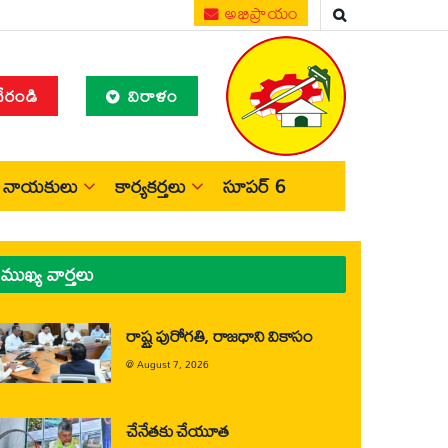
అభిప్రాయం
చేరండి
విరాళం
నాయకులు
కార్యకర్తలు
సూపర్ 6
ముఖ్య వార్తలు
రాష్ట్ర పురోగతి, రాజధాని వికాసం
@
August 7, 2026
చేనేతకు చేయూత