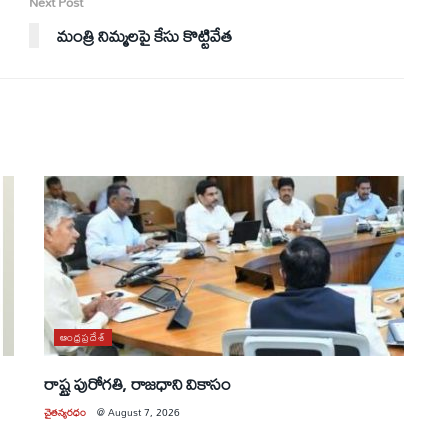
Next Post
మంత్రి నిమ్మలపై కేసు కొట్టివేత
ఆంధ్రప్రదేశ్
రాష్ట్ర పురోగతి, రాజధాని వికాసం
చైతన్యరధం
@
August 7, 2026