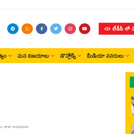
టీడీపీ లో 
్వం
మన విజయాలు
డౌన్లోడ్స్
మీడియా వనరులు
ధం
,
తాజా సంఘటనలు