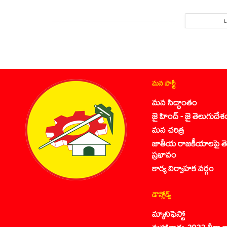
మన పార్టీ
మన సిద్ధాంతం
జై హింద్ - జై తెలుగుదేశ
మన చరిత్ర
జాతీయ రాజకీయాలపై తె
ప్రభావం
కార్య నిర్వాహక వర్గం
డౌన్లోడ్స్
మ్యానిఫెస్టో