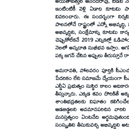
అయితాబత్తుల ఆనందరావు, టీడీపీ న
ఇంటింటికీ వెళ్లి ఏడాది కూటమి పా
వివరించారు. ఈ సందర్భంగా నిర్వహ
పాలనలోనే రాష్ట్రంలో ఎన్నో అభివృద్ధి
అభివృద్ధిని, సంక్షేమాన్ని కూటమి కార్య
చెప్పుకోలేకనే 2019 ఎన్నికల్లో ఓడిప
నెలలో అన్నదాత సుఖీభవ ఇస్తాం. ఆగస్
పక్క జగన్‌ చేసిన అప్పులు తీరుస్తూనే రాష్ట్
అమరావతి, పోలవరం పూర్తికి సీఎంచ 
పేదరికం లేని సమాజమే ద్వేయంగా సీఎం చ
ఎన్డీఏ ప్రభుత్వం సుస్థిర కాలం అధికా
తీస్తున్నారు. ఎక్కడ శవం దొరికితే అ
శాంతిభద్రతలకు విఘాతం కలిగించేలా ర
ఆడబిడ్డలని అవమానపరిచిన వారిని ద
మనస్తత్వంం ఏంటనేది అర్థమవుతుంది
సంస్కృతిని తీసుకువచ్చి అభివృద్ధిని