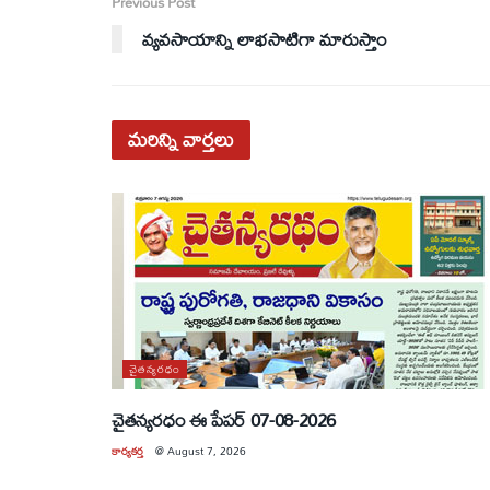
Previous Post
వ్యవసాయాన్ని లాభసాటిగా మారుస్తాం
మరిన్ని
వార్తలు
చైతన్యరధం
చైతన్యరధం ఈ పేపర్ 07-08-2026
కార్యకర్త
@
August 7, 2026