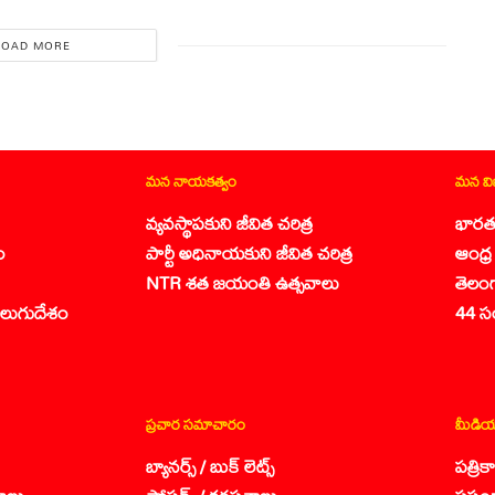
LOAD MORE
మన నాయకత్వం
మన వ
వ్యవస్థాపకుని జీవిత చరిత్ర
భారత
ం
పార్టీ అధినాయకుని జీవిత చరిత్ర
ఆంధ్ర 
NTR శత జయంతి ఉత్సవాలు
తెలం
లుగుదేశం
44 స
ప్రచార సమాచారం
మీడియ
బ్యానర్స్ / బుక్ లెట్స్
పత్రి