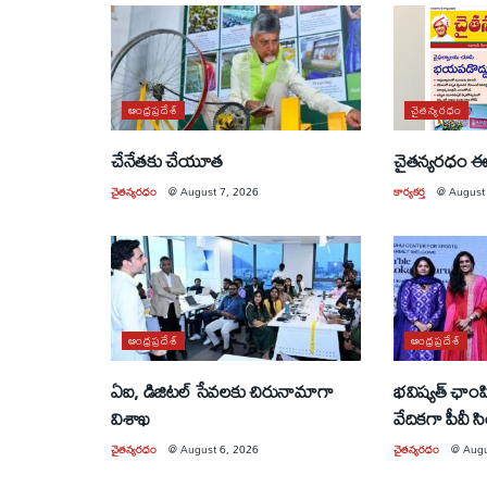
ఆంధ్రప్రదేశ్
చైతన్యరధం
చేనేతకు చేయూత
చైతన్యరధం ఈ
చైతన్యరధం
@
August 7, 2026
కార్యకర్త
@
August
ఆంధ్రప్రదేశ్
ఆంధ్రప్రదేశ్
ఏఐ, డిజిటల్ సేవలకు చిరునామాగా
భవిష్యత్ ఛాంపియ
విశాఖ
వేదికగా పీవీ స
చైతన్యరధం
@
August 6, 2026
చైతన్యరధం
@
Augu