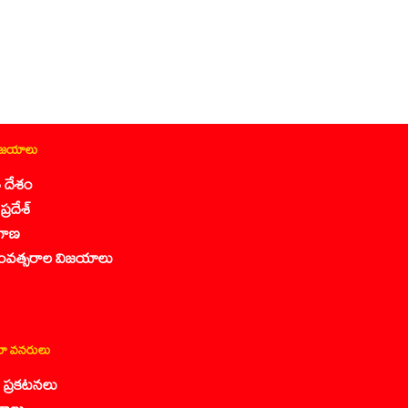
ిజయాలు
 దేశం
ప్రదేశ్
గాణ
ంవత్సరాల విజయాలు
ా వనరులు
కా ప్రకటనలు