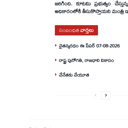
జరిగింది. కూటమి ప్రభుత్వం చేస్తున
అధికారంలోకి తీసుకొస్తాయని మంత్రి డ
సంబంధిత
వార్తలు
చైతన్యరధం ఈ పేపర్ 07-08-2026
రాష్ట్ర పురోగతి, రాజధాని వికాసం
చేనేతకు చేయూత