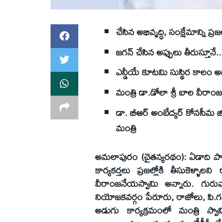
చేసిన అభివృద్ధి, సంక్షేమాన్ని ప్రజల్
జగన్‌ చేసిన అప్పులు తీరుస్తూనే..
ఎన్డీయే కూటమి సుస్థిర కాలం అ
మంత్రి డా.డోలా శ్రీ బాల వీరా
డా. బీఆర్‌ అంబేద్కర్‌ కోనసీమ 
మంత్రి
అమలాపురం (చైతన్యరథం): ఏడాది పాల
కార్యకర్తలు ప్రజల్లోకి తీసుకెళ్ళా
వీరాంజనేయస్వామి అన్నారు. గురు
నియోజకవర్గం పేరూరు, రాజోలు, పి.
అడుగు కార్యక్రమంలో మంత్రి స్వామ