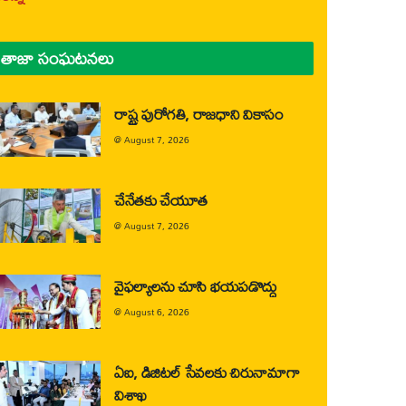
తాజా సంఘటనలు
రాష్ట్ర పురోగతి, రాజధాని వికాసం
@
August 7, 2026
చేనేతకు చేయూత
@
August 7, 2026
వైఫల్యాలను చూసి భయపడొద్దు
@
August 6, 2026
ఏఐ, డిజిటల్ సేవలకు చిరునామాగా
విశాఖ