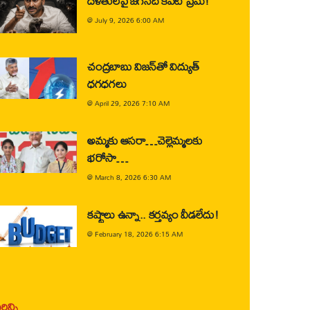
దళితులపై జగన్‌ది కపట ప్రేమ!
@
July 9, 2026 6:00 AM
చంద్రబాబు విజన్‌తో విద్యుత్
ధగధగలు
@
April 29, 2026 7:10 AM
అమ్మకు ఆసరా…చెల్లెమ్మలకు
భరోసా…
@
March 8, 2026 6:30 AM
కష్టాలు ఉన్నా.. కర్తవ్యం వీడలేదు!
@
February 18, 2026 6:15 AM
ిన్ని