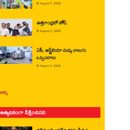
@
August 7, 2026
ఉత్తరాంధ్రలో జోష్
@
August 3, 2026
ఏపీ, ఆస్ట్రేలియా మధ్య నాలుగు
ఒప్పందాలు
@
August 3, 2026
ిన్ని
అత్యధికంగా వీక్షించినవి