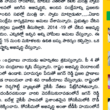
ేత నామన రాంబాబు, కూటమి నేతలతో కలిసి మంత్రి స్వామి
లనలో జరిగిన అభివృద్ధిని, అందిన సంక్షేమాన్ని ప్రజలకు
ించిన సభల్లో మంత్రి డా. స్వామి మాట్లాడుతూ…..ఏడాది
, సంక్షేమ కార్యక్రమాలు అమలు చేశామన్నారు. ప్రభుత్వం చేసిన
కర్తలు ప్రజల్లోకి తీసుకెళ్లాలి. 2014 -19 లో చేసిన అభివృద్ధి
ోయం. ఎన్నికల్లో ఇచ్చిన అన్ని హామీలు అమలు చేస్తున్నాం. ఈ
ట్‌ 15 నుంచి మహిళలకు ఉచిత బస్సు సౌకర్యం కల్పిస్తాం. ఒక
రాన్ని అభివృద్ధి చేస్తున్నాం.
ంద్రబాబు నాయుడు అహర్నిశలు శ్రమిస్తున్నారు. పీ 4 తో
ంద్రబాబు కృషి చేస్తున్నారు. రాష్ట్రం అభివృద్ధి చెందాలంటే
రంలో ఉండాలి. పరామర్శల పేరుతో జగన్‌ రెడ్డి ప్రజల ప్రాణాలు
క్కడ రాబందులా వాలి శవ రాజకీయాలు చేస్తున్నాడు. రాష్ట్రంలో
ెచ్చగొట్టే వ్యాఖ్యలతో వైసీపీ నేతలు పేట్రేగిపోతున్నారు.
ండిరచకుండా వారిని వెనకేసుకురావడంలోనే జగన్‌ రెడ్డి
. ఐదేళ్ల వైసీపీ పాలనలో ప్రశాంతమైన కోనసీమలోకి రౌడీ
 అటకెక్కించారు. కోనసీమలో అభివృద్ధి అంతా టీడీపీ హయంలోనే