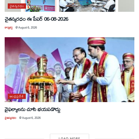
చైతన్యరధం
చైతన్యరధం ఈ పేపర్ 06-08-2026
కార్యకర్త
@
August 6, 2026
ఆంధ్రప్రదేశ్
వైఫల్యాలను చూసి భయపడొద్దు
చైతన్యరధం
@
August 6, 2026
LOAD MORE