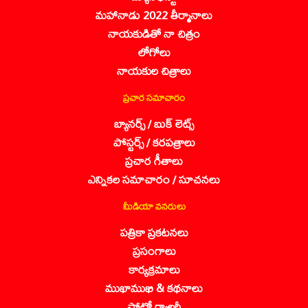
మహానాడు 2022 తీర్మానాలు
నాయకుడితో నా చిత్రం
లోగోలు
నాయకుల చిత్రాలు
ప్రచార సమాచారం
బ్యానర్స్ / బుక్ లెట్స్
పోస్టర్స్ / కరపత్రాలు
ప్రచార గీతాలు
ఎన్నికల సమాచారం / సూచనలు
మీడియా వనరులు
పత్రికా ప్రకటనలు
ప్రసంగాలు
కార్యక్రమాలు
ముఖాముఖి & కథనాలు
ఫోటో గ్యాలరీ