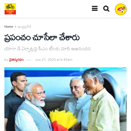
Home
ఆంధ్రప్రదేశ్
ప్రపంచం చూసేలా చేశారు
యోగా డే ఏర్పాట్లపై సీఎం టీంకు మోదీ అభినందన
by
చైతన్యరధం
Jun 21, 2025 at 6:45am