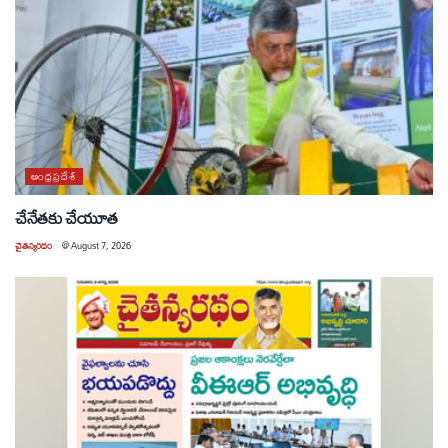
ఆంధ్రప్రదేశ్
చేనేతకు చేయూత
చైతన్యరధం
@
August 7, 2026