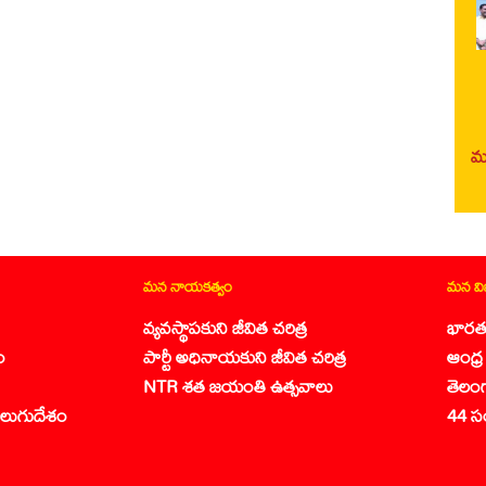
మర
మన నాయకత్వం
మన వ
వ్యవస్థాపకుని జీవిత చరిత్ర
భారత
ం
పార్టీ అధినాయకుని జీవిత చరిత్ర
ఆంధ్ర 
NTR శత జయంతి ఉత్సవాలు
తెలం
లుగుదేశం
44 స