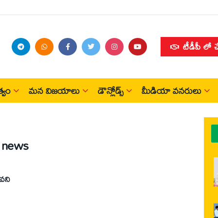
టీడీపీ లో 
్వం
మన విజయాలు
డౌన్లోడ్స్
మీడియా వనరులు
t news
ీవని