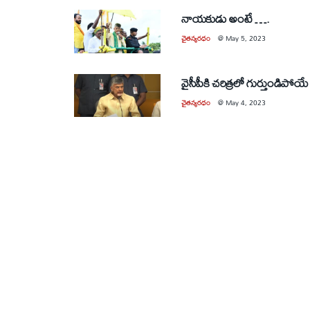
నాయకుడు అంటే ….
చైతన్యరధం
@
May 5, 2023
వైసీపీకి చరిత్రలో గుర్తుండిపోయ
చైతన్యరధం
@
May 4, 2023