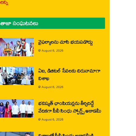
ిన్ని
తాజా సంఘటనలు
వైఫల్యాలను చూసి భయపడొద్దు
@
August 6, 2026
ఏఐ, డిజిటల్ సేవలకు చిరునామాగా
విశాఖ
@
August 6, 2026
భవిష్యత్ ఛాంపియన్లను తీర్చిదిద్దే
వేదికగా పీవీ సింధు స్పోర్ట్స్ అకాడమీ
@
August 6, 2026
విశాఖలో పీవీ సింధు అకాడమీకి