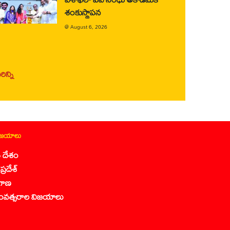
శంకుస్థాపన
@
August 6, 2026
ిన్ని
ిజయాలు
 దేశం
ప్రదేశ్
గాణ
ంవత్సరాల విజయాలు