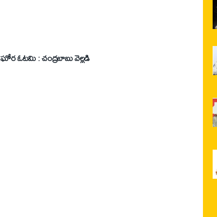
ే ఘోర ఓటమి : చంద్రబాబు వెల్లడి