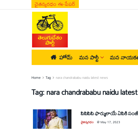
చైతన్యరధం ఈ-పేపర్
హోమ్
మన పార్టీ
మన నాయకత
Home
Tag
nara chandrababu naidu latest news
Tag:
nara chandrababu naidu lates
పిపిపిపి ఫార్ములాయే ఏపికి సంజ
చైతన్యరధం
@
May 17, 2023