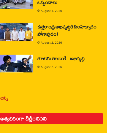
ఒప్పందాలు
@
August 3, 2026
ఉత్తరాంధ్ర అభివృద్ధికి సింహద్వారం
భోగాపురం!
@
August 2, 2026
కూటమి కలయికే.. అభివృద్ధి
@
August 2, 2026
ిన్ని
అత్యధికంగా వీక్షించినవి