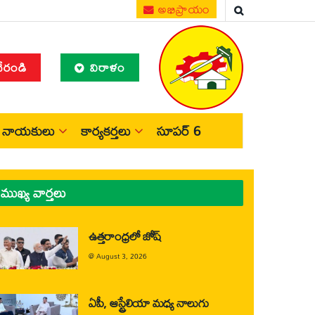
అభిప్రాయం
చేరండి
విరాళం
నాయకులు
కార్యకర్తలు
సూపర్ 6
ముఖ్య వార్తలు
ఉత్తరాంధ్రలో జోష్
@
August 3, 2026
ఏపీ, ఆస్ట్రేలియా మధ్య నాలుగు