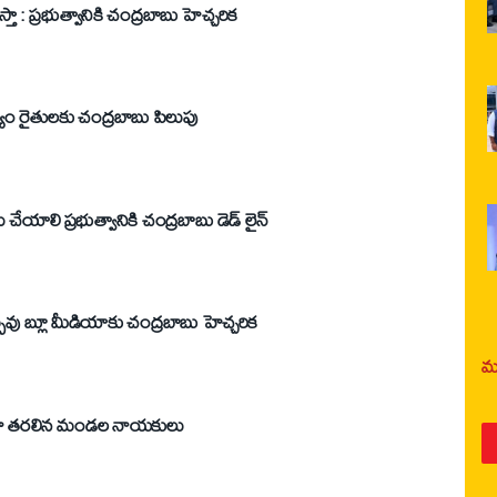
తా : ప్రభుత్వానికి చంద్రబాబు హెచ్చరిక
తాడేపల్లి ప్యాలెస్ కు తడిసిన ధాన్యం రైతులకు చంద్రబాబు పిలుపు
72 గంటల్లోగా ధాన్యం కొనుగోలు చేయాలి ప్రభుత్వానికి చంద్రబాబు డెడ్ లైన్
తీరు మార్చుకోకుంటే చర్యలు తప్పవు బ్లూ మీడియాకు చంద్రబాబు హెచ్చరిక
మర
ుగా తరలిన మండల నాయకులు