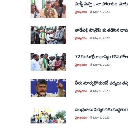
మళ్ళీ వస్తా .. నా పోరాటం చూపిస్
చైతన్యరధం
@
May 7, 2023
చైతన్యరధం
@
May 6, 2023
చైతన్యరధం
@
May 6, 2023
చైతన్యరధం
@
May 6, 2023
చంద్రబాబు పర్యటనకు మద్దత
చైతన్యరధం
@
May 5, 2023