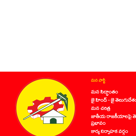
మన పార్టీ
మన సిద్ధాంతం
జై హింద్ - జై తెలుగుదేశ
మన చరిత్ర
జాతీయ రాజకీయాలపై తె
ప్రభావం
కార్య నిర్వాహక వర్గం