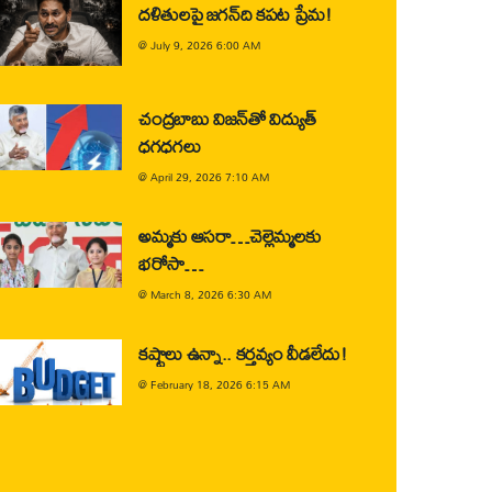
దళితులపై జగన్‌ది కపట ప్రేమ!
@
July 9, 2026 6:00 AM
చంద్రబాబు విజన్‌తో విద్యుత్
ధగధగలు
@
April 29, 2026 7:10 AM
అమ్మకు ఆసరా…చెల్లెమ్మలకు
భరోసా…
@
March 8, 2026 6:30 AM
కష్టాలు ఉన్నా.. కర్తవ్యం వీడలేదు!
@
February 18, 2026 6:15 AM