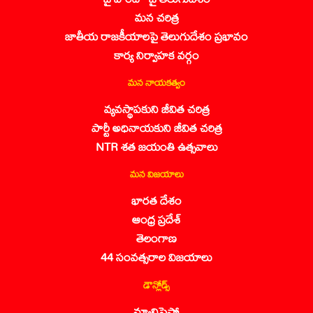
మన చరిత్ర
జాతీయ రాజకీయాలపై తెలుగుదేశం ప్రభావం
కార్య నిర్వాహక వర్గం
మన నాయకత్వం
వ్యవస్థాపకుని జీవిత చరిత్ర
పార్టీ అధినాయకుని జీవిత చరిత్ర
NTR శత జయంతి ఉత్సవాలు
మన విజయాలు
భారత దేశం
ఆంధ్ర ప్రదేశ్
తెలంగాణ
44 సంవత్సరాల విజయాలు
డౌన్లోడ్స్
మ్యానిఫెస్టో