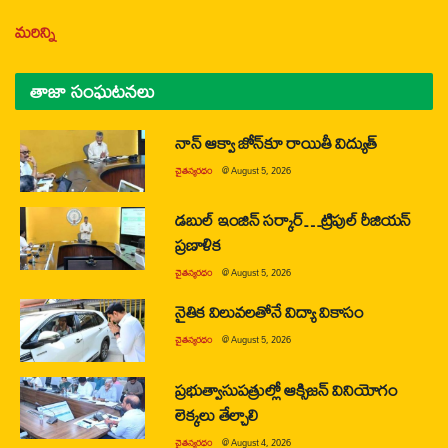
మరిన్ని
తాజా సంఘటనలు
నాన్ ఆక్వా జోన్‌కూ రాయితీ విద్యుత్
చైతన్యరధం
@
August 5, 2026
డబుల్ ఇంజిన్ సర్కార్…ట్రిపుల్ రీజియన్
ప్రణాళిక
చైతన్యరధం
@
August 5, 2026
నైతిక విలువలతోనే విద్యా వికాసం
చైతన్యరధం
@
August 5, 2026
ప్రభుత్వాసుపత్రుల్లో ఆక్సిజన్ వినియోగం
లెక్కలు తేల్చాలి
చైతన్యరధం
@
August 4, 2026