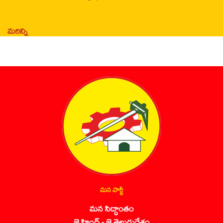
మరిన్ని
మన పార్టీ
మన సిద్ధాంతం
జై హింద్ - జై తెలుగుదేశం