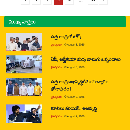
ముఖ్య వార్తలు
ఉత్తరాంధ్రలో జోష్
చైతన్యరధం
@
August 3, 2026
ఏపీ, ఆస్ట్రేలియా మధ్య నాలుగు ఒప్పందాలు
చైతన్యరధం
@
August 3, 2026
ఉత్తరాంధ్ర అభివృద్ధికి సింహద్వారం
భోగాపురం!
చైతన్యరధం
@
August 2, 2026
కూటమి కలయికే.. అభివృద్ధి
చైతన్యరధం
@
August 2, 2026