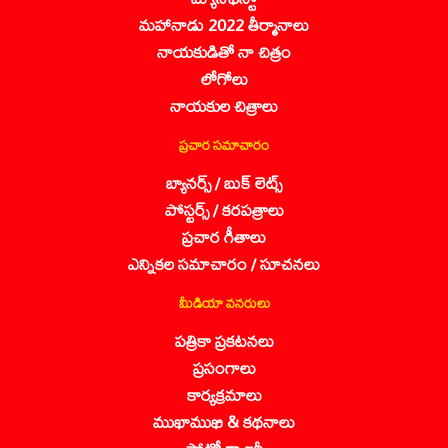
మహానాడు 2022 తీర్మానాలు
నాయకుడితో నా చిత్రం
లోగోలు
నాయకుల చిత్రాలు
ప్రచార సమాచారం
బ్యానర్స్ / బుక్ లెట్స్
పోస్టర్స్ / కరపత్రాలు
ప్రచార గీతాలు
ఎన్నికల సమాచారం / సూచనలు
మీడియా వనరులు
పత్రికా ప్రకటనలు
ప్రసంగాలు
కార్యక్రమాలు
ముఖాముఖి & కథనాలు