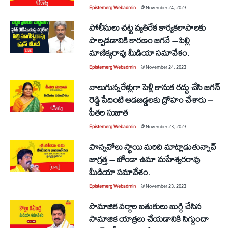
Epistemerg Webadmin
@
November 24, 2023
పోలీసులు చట్ట వ్యతిరేక కార్యకలాపాలకు
పాల్పడడానికి కారణం జగనే – పిల్లి
మాణిక్యరావు మీడియా సమావేశం.
Epistemerg Webadmin
@
November 24, 2023
నాలుగున్నరేళ్లుగా పెళ్లి కానుక రద్దు చేసి జగన్
రెడ్డి పేదింటి ఆడబిడ్డలకు ద్రోహం చేశారు –
పీతల సుజాత
Epistemerg Webadmin
@
November 23, 2023
పొన్నవోలు స్థాయి మరిచి మాట్లాడుతున్నావ్
జాగ్రత్త – బోండా ఉమా మహేశ్వరరావు
మీడియా సమావేశం.
Epistemerg Webadmin
@
November 23, 2023
సామాజిక వర్గాల బతుకులు బుగ్గి చేసిన
సామాజిక యాత్రలు చేయడానికి సిగ్గుందా