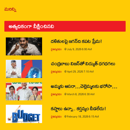
మరిన్ని
అత్యధికంగా వీక్షించినవి
దళితులపై జగన్‌ది కపట ప్రేమ!
చైతన్యరధం
@
July 9, 2026 6:00 AM
చంద్రబాబు విజన్‌తో విద్యుత్ ధగధగలు
చైతన్యరధం
@
April 29, 2026 7:10 AM
అమ్మకు ఆసరా…చెల్లెమ్మలకు భరోసా…
చైతన్యరధం
@
March 8, 2026 6:30 AM
కష్టాలు ఉన్నా.. కర్తవ్యం వీడలేదు!
చైతన్యరధం
@
February 18, 2026 6:15 AM