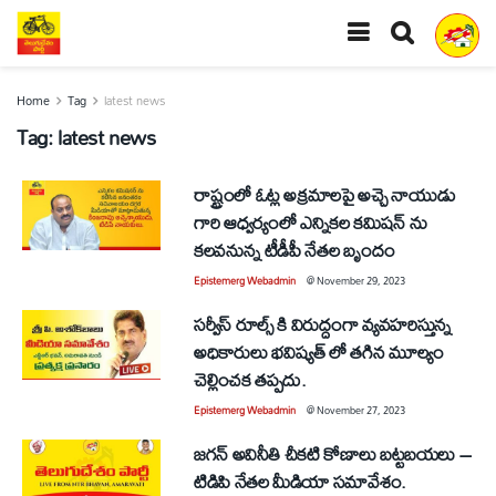
Home
Tag
latest news
Tag:
latest news
రాష్ట్రంలో ఓట్ల అక్రమాలపై అచ్చె నాయుడు
గారి ఆధ్వర్యంలో ఎన్నికల కమిషన్ ను
కలవనున్న టీడీపీ నేతల బృందం
Epistemerg Webadmin
@
November 29, 2023
సర్వీస్ రూల్స్ కి విరుద్దంగా వ్యవహరిస్తున్న
అధికారులు భవిష్యత్ లో తగిన మూల్యం
చెల్లించక తప్పదు.
Epistemerg Webadmin
@
November 27, 2023
జగన్ అవినీతి చీకటి కోణాలు బట్టబయలు –
టిడిపి నేతల మీడియా సమావేశం.