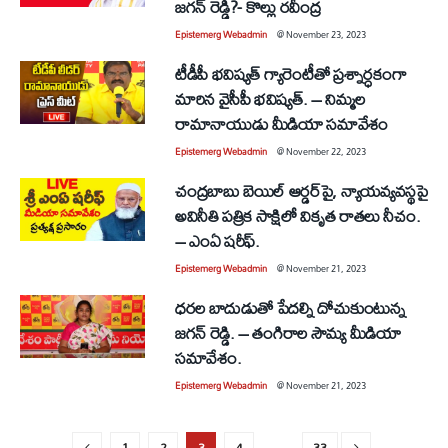
జగన్ రెడ్డీ?- కొల్లు రవీంద్ర
Epistemerg Webadmin
@
November 23, 2023
టీడీపీ భవిష్యత్ గ్యారెంటీతో ప్రశ్నార్ధకంగా
మారిన వైసీపీ భవిష్యత్. – నిమ్మల
రామానాయుడు మీడియా సమావేశం
Epistemerg Webadmin
@
November 22, 2023
చంద్రబాబు బెయిల్ ఆర్డర్‌పై, న్యాయవ్యవస్థపై
అవినీతి పత్రిక సాక్షిలో వికృత రాతలు నీచం.
– ఎంఏ షరీఫ్.
Epistemerg Webadmin
@
November 21, 2023
ధరల బాదుడుతో పేదల్ని దోచుకుంటున్న
జగన్ రెడ్డి. – తంగిరాల సౌమ్య మీడియా
సమావేశం.
Epistemerg Webadmin
@
November 21, 2023
1
2
3
4
…
33