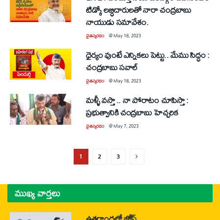
టిడ్కో లబ్ధిదారులతో నారా చంద్రబాబు
నాయుడు సమావేశం.
చైతన్యరధం
@
May 18, 2023
ధైర్యం వుంటే ఎన్నికలు పెట్టు.. మేము సిద్ధం :
చంద్రబాబు సవాల్
చైతన్యరధం
@
May 18, 2023
మళ్ళీ వస్తా .. నా పోరాటం చూపిస్తా :
ప్రభుత్వానికి చంద్రబాబు హెచ్చరిక
చైతన్యరధం
@
May 7, 2023
1
2
3
ముఖ్య వార్తలు
ఉత్తరాంధ్రలో జోష్