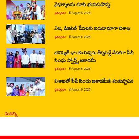
వైఫల్యాలను చూసి భయపడొద్దు
చైతన్యరధం
@
August 6, 2026
ఏఐ, డిజిటల్ సేవలకు చిరునామాగా విశాఖ
చైతన్యరధం
@
August 6, 2026
భవిష్యత్ ఛాంపియన్లను తీర్చిదిద్దే వేదికగా పీవీ
సింధు స్పోర్ట్స్ అకాడమీ
చైతన్యరధం
@
August 6, 2026
విశాఖలో పీవీ సింధు అకాడమీకి శంకుస్థాపన
చైతన్యరధం
@
August 6, 2026
మరిన్ని