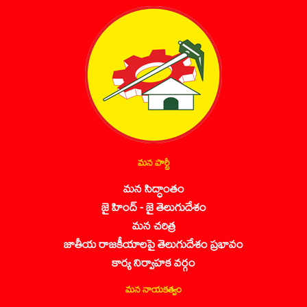
మన పార్టీ
మన సిద్ధాంతం
జై హింద్ - జై తెలుగుదేశం
మన చరిత్ర
జాతీయ రాజకీయాలపై తెలుగుదేశం ప్రభావం
కార్య నిర్వాహక వర్గం
మన నాయకత్వం