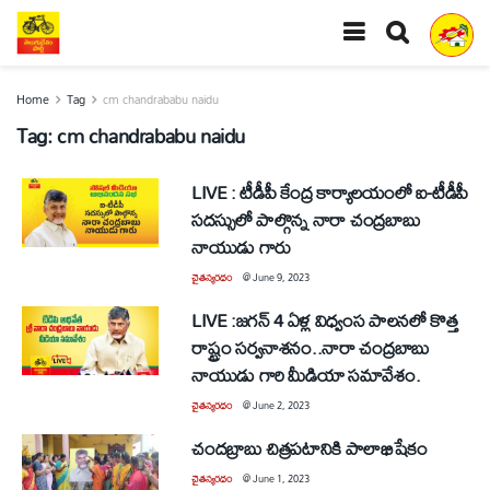
Home
Tag
cm chandrababu naidu
Tag:
cm chandrababu naidu
LIVE : టీడీపీ కేంద్ర కార్యాలయంలో ఐ-టీడీపీ
సదస్సులో పాల్గొన్న నారా చంద్రబాబు
నాయుడు గారు
చైతన్యరధం
@
June 9, 2023
LIVE :జగన్ 4 ఏళ్ల విధ్వంస పాలనలో కొత్త
రాష్ట్రం సర్వనాశనం..నారా చంద్రబాబు
నాయుడు గారి మీడియా సమావేశం.
చైతన్యరధం
@
June 2, 2023
చందబ్రాబు చిత్రపటానికి పాలాభిషేకం
చైతన్యరధం
@
June 1, 2023