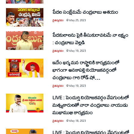
పేదల సంక్షేమమే చంద్రబాబు ఆశయం
చైతన్యరధం
@
May 25, 2023
పేదకులాలను పైకి తీసుకురావటమే నా లక్ష్యం
: చంద్రబాబు వెల్లడి
చైతన్యరధం
@
May 19, 2023
ఇదేం ఖర్మ మన రాష్ట్రానికి కార్యక్రమంలో
భాగంగా అనకాపల్లి నియోజకవర్గంలో
చంద్రబాబు గారి రోడ్ షో…
చైతన్యరధం
@
May 19, 2023
LIVE : పెందుర్తి నియోజకవర్గo వేపగుంటలో
మత్స్యకారులతో నారా చంద్రబాబు నాయుడు
ముఖాముఖి కార్యక్రమం
చైతన్యరధం
@
May 18, 2023
LIVE : పెందుర్తి నియోజకవర్గం వేపగుంటలో