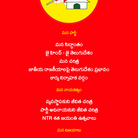
మన పార్టీ
మన సిద్ధాంతం
జై హింద్ - జై తెలుగుదేశం
మన చరిత్ర
జాతీయ రాజకీయాలపై తెలుగుదేశం ప్రభావం
కార్య నిర్వాహక వర్గం
మన నాయకత్వం
వ్యవస్థాపకుని జీవిత చరిత్ర
పార్టీ అధినాయకుని జీవిత చరిత్ర
NTR శత జయంతి ఉత్సవాలు
మన విజయాలు