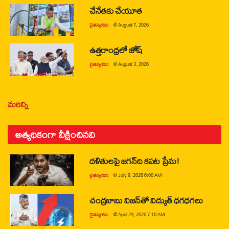
చేనేతకు చేయూత
చైతన్యరధం
@
August 7, 2026
ఉత్తరాంధ్రలో జోష్
చైతన్యరధం
@
August 3, 2026
మరిన్ని
అత్యధికంగా వీక్షించినవి
దళితులపై జగన్‌ది కపట ప్రేమ!
చైతన్యరధం
@
July 9, 2026 6:00 AM
చంద్రబాబు విజన్‌తో విద్యుత్ ధగధగలు
చైతన్యరధం
@
April 29, 2026 7:10 AM