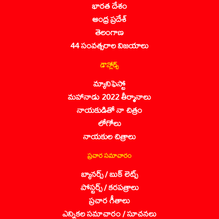
భారత దేశం
ఆంధ్ర ప్రదేశ్
తెలంగాణ
44 సంవత్సరాల విజయాలు
డౌన్లోడ్స్
మ్యానిఫెస్టో
మహానాడు 2022 తీర్మానాలు
నాయకుడితో నా చిత్రం
లోగోలు
నాయకుల చిత్రాలు
ప్రచార సమాచారం
బ్యానర్స్ / బుక్ లెట్స్
పోస్టర్స్ / కరపత్రాలు
ప్రచార గీతాలు
ఎన్నికల సమాచారం / సూచనలు