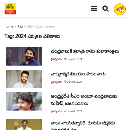
Home
Tag
2024 ఎన్నికల ఫలితాలు
Tag:
2024 ఎన్నికల ఫలితాలు
చంద్రబాబుకి కల్యాణ్‌ రామ్‌ శుభాకాంక్షలు
చైతన్యరధం
@
June 6, 2024
చారిత్రాత్మక విజయం సాధించారు
చైతన్యరధం
@
June 6, 2024
ఆంధ్రప్రదేశ్‌ సీఎం అంటూ చంద్రబాబుకు
మహేష్‌ అభినందనలు
చైతన్యరధం
@
June 6, 2024
బాబు నాయకత్వానికి, కూటమి దక్షతకు
పట్టంగట్టిన ప్రజ