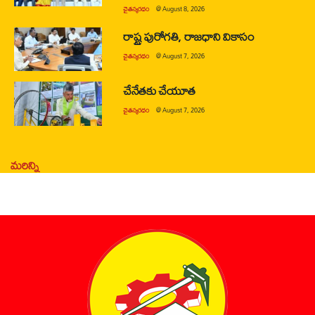
చైతన్యరధం
@
August 8, 2026
రాష్ట్ర పురోగతి, రాజధాని వికాసం
చైతన్యరధం
@
August 7, 2026
చేనేతకు చేయూత
చైతన్యరధం
@
August 7, 2026
మరిన్ని