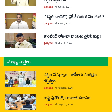
చైతన్యరధం
@
June 6, 2024
పోస్టల్‌ బ్యాలెట్‌పై వైసీపీకి భయమెందుకు?
చైతన్యరధం
@
June 1, 2024
కౌంటింగ్‌ రోజునా హింసకు వైసీపీ కుట్ర!
చైతన్యరధం
@
May 30, 2024
ముఖ్య వార్తలు
చట్టం చేస్తున్నాం…బీసీలకు సంరక్షణ
కల్పిస్తాం
చైతన్యరధం
@
August 8, 2026
రాష్ట్ర పురోగతి, రాజధాని వికాసం
చైతన్యరధం
@
August 7, 2026