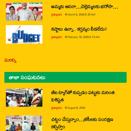
అమ్మకు ఆసరా…చెల్లెమ్మలకు భరోసా…
చైతన్యరధం
@
March 8, 2026 6:30 AM
కష్టాలు ఉన్నా.. కర్తవ్యం వీడలేదు!
చైతన్యరధం
@
February 18, 2026 6:15 AM
మరిన్ని
తాజా సంఘటనలు
జీఐ ట్యాగ్‌తో కుప్పడం పట్టుకు మరింత
విశిష్టత
చైతన్యరధం
@
August 8, 2026
చట్టం చేస్తున్నాం…బీసీలకు సంరక్షణ
కల్పిస్తాం