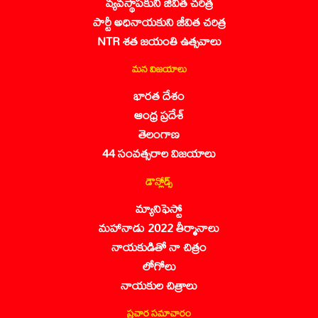
వ్యవస్థాపకుని జీవిత చరిత్ర
పార్టీ అధినాయకుని జీవిత చరిత్ర
NTR శత జయంతి ఉత్సవాలు
మన విజయాలు
భారత దేశం
ఆంధ్ర ప్రదేశ్
తెలంగాణ
44 సంవత్సరాల విజయాలు
డౌన్లోడ్స్
మ్యానిఫెస్టో
మహానాడు 2022 తీర్మానాలు
నాయకుడితో నా చిత్రం
లోగోలు
నాయకుల చిత్రాలు
ప్రచార సమాచారం