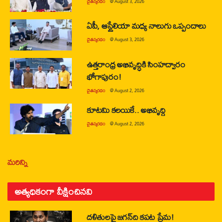
చైతన్యరధం
@
August 3, 2026
ఏపీ, ఆస్ట్రేలియా మధ్య నాలుగు ఒప్పందాలు
చైతన్యరధం
@
August 3, 2026
ఉత్తరాంధ్ర అభివృద్ధికి సింహద్వారం
భోగాపురం!
చైతన్యరధం
@
August 2, 2026
కూటమి కలయికే.. అభివృద్ధి
చైతన్యరధం
@
August 2, 2026
మరిన్ని
అత్యధికంగా వీక్షించినవి
దళితులపై జగన్‌ది కపట ప్రేమ!