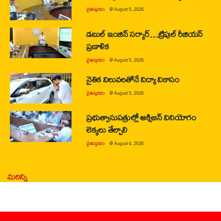
చైతన్యరధం
@
August 5, 2026
డబుల్ ఇంజిన్ సర్కార్…ట్రిపుల్ రీజియన్
ప్రణాళిక
చైతన్యరధం
@
August 5, 2026
నైతిక విలువలతోనే విద్యా వికాసం
చైతన్యరధం
@
August 5, 2026
ప్రభుత్వాసుపత్రుల్లో ఆక్సిజన్ వినియోగం
లెక్కలు తేల్చాలి
చైతన్యరధం
@
August 4, 2026
మరిన్ని