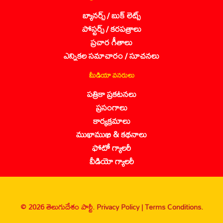
బ్యానర్స్ / బుక్ లెట్స్
పోస్టర్స్ / కరపత్రాలు
ప్రచార గీతాలు
ఎన్నికల సమాచారం / సూచనలు
మీడియా వనరులు
పత్రికా ప్రకటనలు
ప్రసంగాలు
కార్యక్రమాలు
ముఖాముఖి & కథనాలు
ఫోటో గ్యాలరీ
వీడియో గ్యాలరీ
© 2026 తెలుగుదేశం పార్టీ.
Privacy Policy |
Terms Conditions.