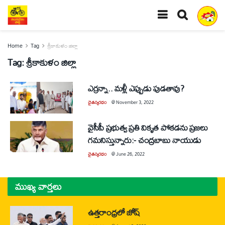
Home
Tag
శ్రీకాకుళం జిల్లా
Tag:
శ్రీకాకుళం జిల్లా
ఎర్రన్నా.. మళ్లీ ఎప్పుడు పుడతావు?
చైతన్యరధం
@
November 3, 2022
వైసీపీ ప్రభుత్వ ప్రతి వికృత పోకడను ప్రజలు
గమనిస్తున్నారు:- చంద్రబాబు నాయుడు
చైతన్యరధం
@
June 26, 2022
ముఖ్య వార్తలు
ఉత్తరాంధ్రలో జోష్