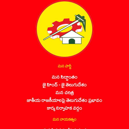
మన పార్టీ
మన సిద్ధాంతం
జై హింద్ - జై తెలుగుదేశం
మన చరిత్ర
జాతీయ రాజకీయాలపై తెలుగుదేశం ప్రభావం
కార్య నిర్వాహక వర్గం
మన నాయకత్వం