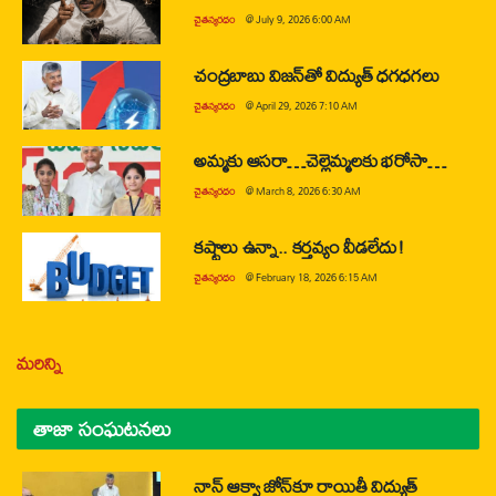
చైతన్యరధం
@
July 9, 2026 6:00 AM
చంద్రబాబు విజన్‌తో విద్యుత్ ధగధగలు
చైతన్యరధం
@
April 29, 2026 7:10 AM
అమ్మకు ఆసరా…చెల్లెమ్మలకు భరోసా…
చైతన్యరధం
@
March 8, 2026 6:30 AM
కష్టాలు ఉన్నా.. కర్తవ్యం వీడలేదు!
చైతన్యరధం
@
February 18, 2026 6:15 AM
మరిన్ని
తాజా సంఘటనలు
నాన్ ఆక్వా జోన్‌కూ రాయితీ విద్యుత్