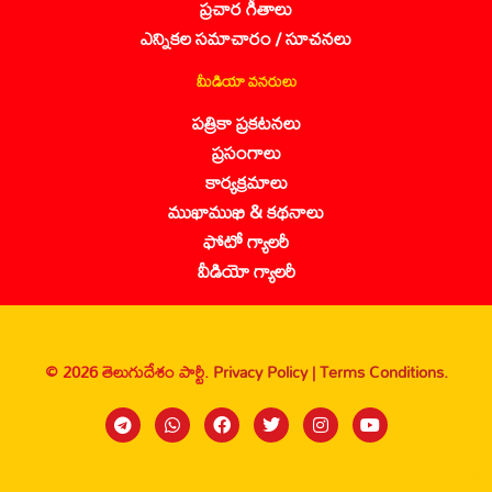
ప్రచార గీతాలు
ఎన్నికల సమాచారం / సూచనలు
మీడియా వనరులు
పత్రికా ప్రకటనలు
ప్రసంగాలు
కార్యక్రమాలు
ముఖాముఖి & కథనాలు
ఫోటో గ్యాలరీ
వీడియో గ్యాలరీ
© 2026 తెలుగుదేశం పార్టీ.
Privacy Policy |
Terms Conditions.
Sanbrains