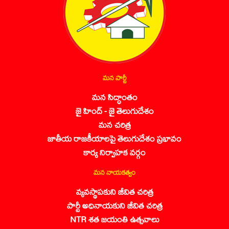
మన పార్టీ
మన సిద్ధాంతం
జై హింద్ - జై తెలుగుదేశం
మన చరిత్ర
జాతీయ రాజకీయాలపై తెలుగుదేశం ప్రభావం
కార్య నిర్వాహక వర్గం
మన నాయకత్వం
వ్యవస్థాపకుని జీవిత చరిత్ర
పార్టీ అధినాయకుని జీవిత చరిత్ర
NTR శత జయంతి ఉత్సవాలు