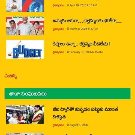
చైతన్యరధం
@
April 29, 2026 7:10 AM
అమ్మకు ఆసరా…చెల్లెమ్మలకు భరోసా…
చైతన్యరధం
@
March 8, 2026 6:30 AM
కష్టాలు ఉన్నా.. కర్తవ్యం వీడలేదు!
చైతన్యరధం
@
February 18, 2026 6:15 AM
మరిన్ని
తాజా సంఘటనలు
జీఐ ట్యాగ్‌తో కుప్పడం పట్టుకు మరింత
విశిష్టత
చైతన్యరధం
@
August 8, 2026