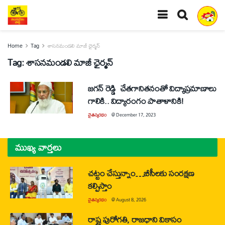
Home
Tag
శాసనమండలి మాజీ ఛైర్మన్‌
Tag:
శాసనమండలి మాజీ ఛైర్మన్‌
జగన్‌ రెడ్డి చేతగానితనంతో విద్యాప్రమాణాలు
గాలికి.. విద్యారంగం పాతాళానికి!
చైతన్యరధం
@
December 17, 2023
ముఖ్య వార్తలు
చట్టం చేస్తున్నాం…బీసీలకు సంరక్షణ
కల్పిస్తాం
చైతన్యరధం
@
August 8, 2026
రాష్ట్ర పురోగతి, రాజధాని వికాసం