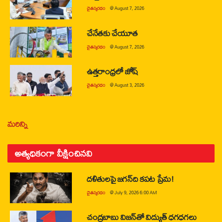
చైతన్యరధం
@
August 7, 2026
చేనేతకు చేయూత
చైతన్యరధం
@
August 7, 2026
ఉత్తరాంధ్రలో జోష్
చైతన్యరధం
@
August 3, 2026
మరిన్ని
అత్యధికంగా వీక్షించినవి
దళితులపై జగన్‌ది కపట ప్రేమ!
చైతన్యరధం
@
July 9, 2026 6:00 AM
చంద్రబాబు విజన్‌తో విద్యుత్ ధగధగలు