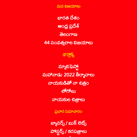
మన విజయాలు
భారత దేశం
ఆంధ్ర ప్రదేశ్
తెలంగాణ
44 సంవత్సరాల విజయాలు
డౌన్లోడ్స్
మ్యానిఫెస్టో
మహానాడు 2022 తీర్మానాలు
నాయకుడితో నా చిత్రం
లోగోలు
నాయకుల చిత్రాలు
ప్రచార సమాచారం
బ్యానర్స్ / బుక్ లెట్స్
పోస్టర్స్ / కరపత్రాలు