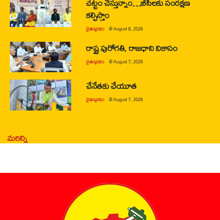
చట్టం చేస్తున్నాం…బీసీలకు సంరక్షణ
కల్పిస్తాం
చైతన్యరధం
@
August 8, 2026
రాష్ట్ర పురోగతి, రాజధాని వికాసం
చైతన్యరధం
@
August 7, 2026
చేనేతకు చేయూత
చైతన్యరధం
@
August 7, 2026
మరిన్ని