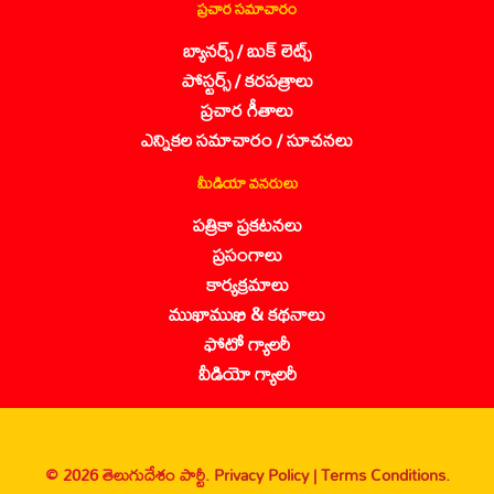
ప్రచార సమాచారం
బ్యానర్స్ / బుక్ లెట్స్
పోస్టర్స్ / కరపత్రాలు
ప్రచార గీతాలు
ఎన్నికల సమాచారం / సూచనలు
మీడియా వనరులు
పత్రికా ప్రకటనలు
ప్రసంగాలు
కార్యక్రమాలు
ముఖాముఖి & కథనాలు
ఫోటో గ్యాలరీ
వీడియో గ్యాలరీ
© 2026 తెలుగుదేశం పార్టీ.
Privacy Policy |
Terms Conditions.