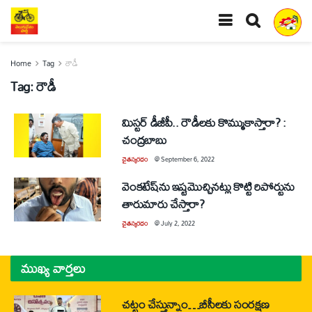
Home
Tag
రౌడీ
Tag:
రౌడీ
మిస్టర్‌ డీజీపీ.. రౌడీలకు కొమ్ముకాస్తారా? :
చంద్రబాబు
చైతన్యరధం
@
September 6, 2022
వెంకటేష్‌ను ఇష్టమొచ్చినట్లు కొట్టి రిపోర్టును
తారుమారు చేస్తారా?
చైతన్యరధం
@
July 2, 2022
ముఖ్య వార్తలు
చట్టం చేస్తున్నాం…బీసీలకు సంరక్షణ