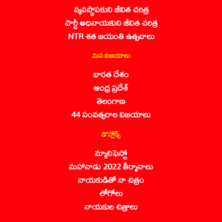
వ్యవస్థాపకుని జీవిత చరిత్ర
పార్టీ అధినాయకుని జీవిత చరిత్ర
NTR శత జయంతి ఉత్సవాలు
మన విజయాలు
భారత దేశం
ఆంధ్ర ప్రదేశ్
తెలంగాణ
44 సంవత్సరాల విజయాలు
డౌన్లోడ్స్
మ్యానిఫెస్టో
మహానాడు 2022 తీర్మానాలు
నాయకుడితో నా చిత్రం
లోగోలు
నాయకుల చిత్రాలు