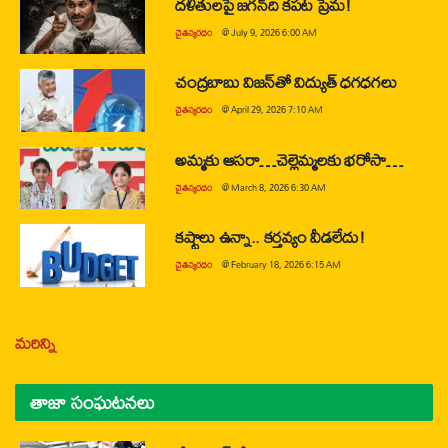
దళితులపై జగన్‌ది కపట ప్రేమ!
చైతన్యరధం
@
July 9, 2026 6:00 AM
చంద్రబాబు విజన్‌తో విద్యుత్ ధగధగలు
చైతన్యరధం
@
April 29, 2026 7:10 AM
అమ్మకు ఆసరా…చెల్లెమ్మలకు భరోసా…
చైతన్యరధం
@
March 8, 2026 6:30 AM
కష్టాలు ఉన్నా.. కర్తవ్యం వీడలేదు!
చైతన్యరధం
@
February 18, 2026 6:15 AM
మరిన్ని
తాజా సంఘటనలు