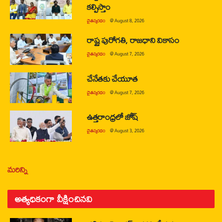
కల్పిస్తాం
చైతన్యరధం
@
August 8, 2026
రాష్ట్ర పురోగతి, రాజధాని వికాసం
చైతన్యరధం
@
August 7, 2026
చేనేతకు చేయూత
చైతన్యరధం
@
August 7, 2026
ఉత్తరాంధ్రలో జోష్
చైతన్యరధం
@
August 3, 2026
మరిన్ని
అత్యధికంగా వీక్షించినవి