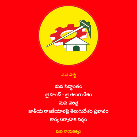
మన పార్టీ
మన సిద్ధాంతం
జై హింద్ - జై తెలుగుదేశం
మన చరిత్ర
జాతీయ రాజకీయాలపై తెలుగుదేశం ప్రభావం
కార్య నిర్వాహక వర్గం
మన నాయకత్వం