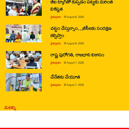
జీఐ ట్యాగ్‌తో కుప్పడం పట్టుకు మరింత
విశిష్టత
చైతన్యరధం
@
August 8, 2026
చట్టం చేస్తున్నాం…బీసీలకు సంరక్షణ
కల్పిస్తాం
చైతన్యరధం
@
August 8, 2026
రాష్ట్ర పురోగతి, రాజధాని వికాసం
చైతన్యరధం
@
August 7, 2026
చేనేతకు చేయూత
చైతన్యరధం
@
August 7, 2026
మరిన్ని