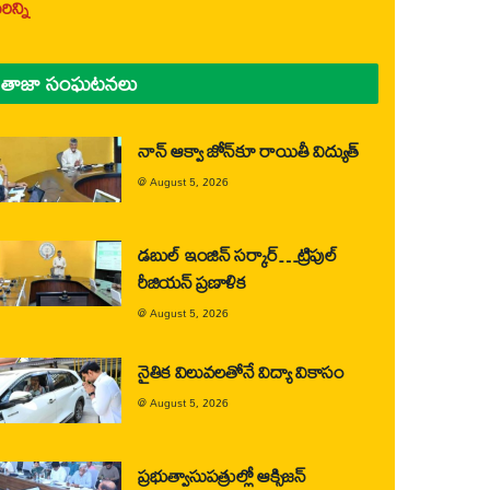
ిన్ని
తాజా సంఘటనలు
నాన్ ఆక్వా జోన్‌కూ రాయితీ విద్యుత్
@
August 5, 2026
డబుల్ ఇంజిన్ సర్కార్…ట్రిపుల్
రీజియన్ ప్రణాళిక
@
August 5, 2026
నైతిక విలువలతోనే విద్యా వికాసం
@
August 5, 2026
ప్రభుత్వాసుపత్రుల్లో ఆక్సిజన్