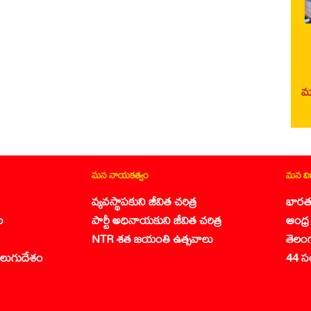
మర
మన నాయకత్వం
మన వ
వ్యవస్థాపకుని జీవిత చరిత్ర
భారత
ం
పార్టీ అధినాయకుని జీవిత చరిత్ర
ఆంధ్ర 
NTR శత జయంతి ఉత్సవాలు
తెలం
లుగుదేశం
44 స