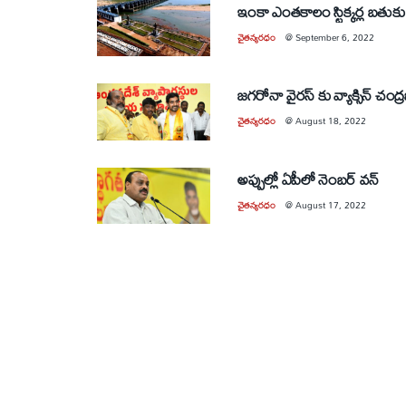
ఇంకా ఎంతకాలం స్టిక్కర్ల బతుకు జ
చైతన్యరధం
@
September 6, 2022
జగరోనా వైరస్ కు వ్యాక్సిన్ చంద్
చైతన్యరధం
@
August 18, 2022
అప్పుల్లో ఏపీలో నెంబర్ వన్
చైతన్యరధం
@
August 17, 2022