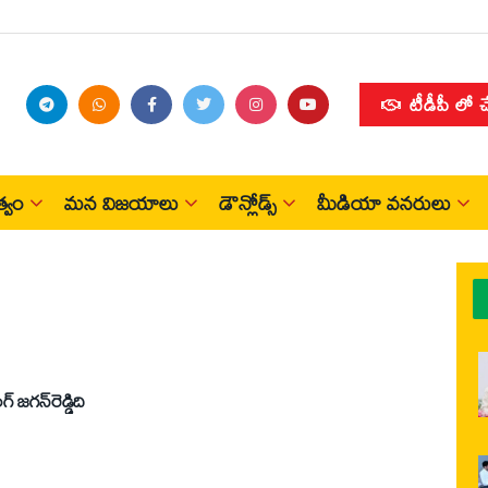
టీడీపీ లో 
్వం
మన విజయాలు
డౌన్లోడ్స్
మీడియా వనరులు
‌ జగన్‌రెడ్డిది