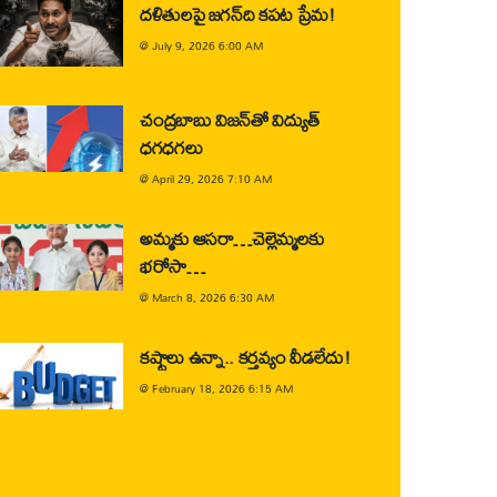
దళితులపై జగన్‌ది కపట ప్రేమ!
@
July 9, 2026 6:00 AM
చంద్రబాబు విజన్‌తో విద్యుత్
ధగధగలు
@
April 29, 2026 7:10 AM
అమ్మకు ఆసరా…చెల్లెమ్మలకు
భరోసా…
@
March 8, 2026 6:30 AM
కష్టాలు ఉన్నా.. కర్తవ్యం వీడలేదు!
@
February 18, 2026 6:15 AM