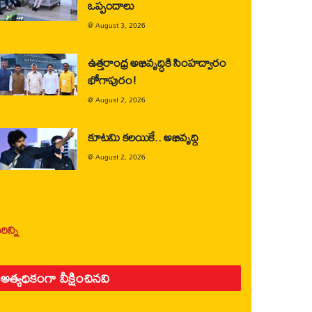
ఒప్పందాలు
@
August 3, 2026
ఉత్తరాంధ్ర అభివృద్ధికి సింహద్వారం
భోగాపురం!
@
August 2, 2026
కూటమి కలయికే.. అభివృద్ధి
@
August 2, 2026
ిన్ని
అత్యధికంగా వీక్షించినవి