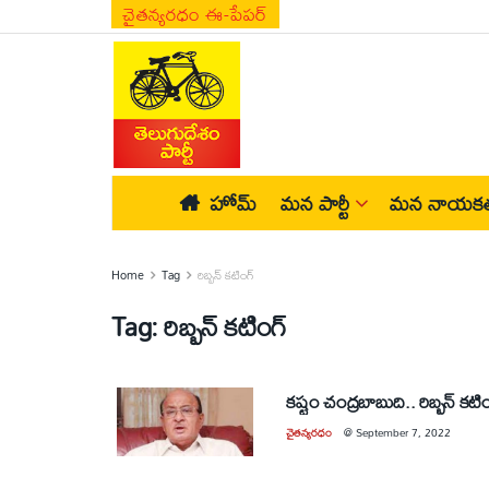
చైతన్యరధం ఈ-పేపర్
హోమ్
మన పార్టీ
మన నాయకత
Home
Tag
రిబ్బన్‌ కటింగ్‌
Tag:
రిబ్బన్‌ కటింగ్‌
కష్టం చంద్రబాబుది.. రిబ్బన్‌ కటింగ్
చైతన్యరధం
@
September 7, 2022