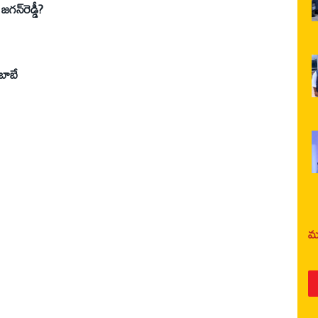
గన్‌రెడ్డీ?
రబాబే
మర