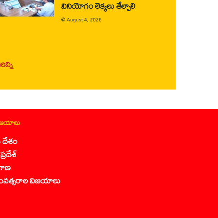
వినియోగం లెక్కలు తేల్చాలి
@
August 4, 2026
ిన్ని
ిజయాలు
 దేశం
ప్రదేశ్
గాణ
ంవత్సరాల విజయాలు