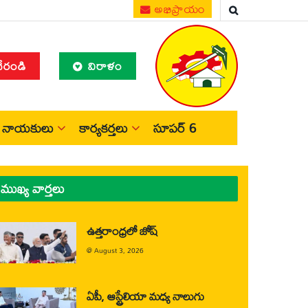
అభిప్రాయం
చేరండి
విరాళం
నాయకులు
కార్యకర్తలు
సూపర్ 6
ముఖ్య వార్తలు
ఉత్తరాంధ్రలో జోష్
@
August 3, 2026
ఏపీ, ఆస్ట్రేలియా మధ్య నాలుగు