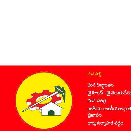
మన పార్టీ
మన సిద్ధాంతం
జై హింద్ - జై తెలుగుదేశ
మన చరిత్ర
జాతీయ రాజకీయాలపై తె
ప్రభావం
కార్య నిర్వాహక వర్గం