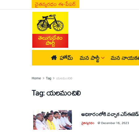
చైతన్యరధం ఈ-పేపర్
హోమ్
మన పార్టీ
మన నాయకత
Home
Tag
యలమంచిలి
Tag:
యలమంచిలి
అధికారంలోకి వచ్చాక ఎస్‌ఈజెడ
చైతన్యరధం
@
December 16, 2023