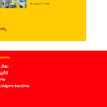
@
August 7, 2026
ిన్ని
ిజయాలు
 దేశం
ప్రదేశ్
గాణ
ంవత్సరాల విజయాలు