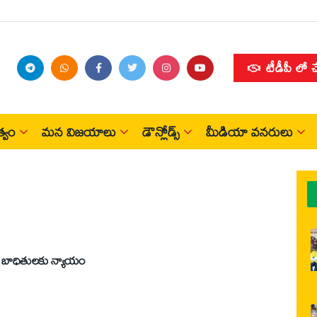
టీడీపీ లో 
్వం
మన విజయాలు
డౌన్లోడ్స్
మీడియా వనరులు
్‌ బాధితులకు న్యాయం