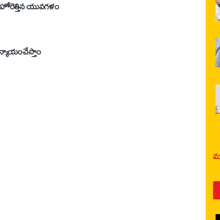
హోరెత్తిన యువగళం
 న్యాయంచేస్తాం
మర