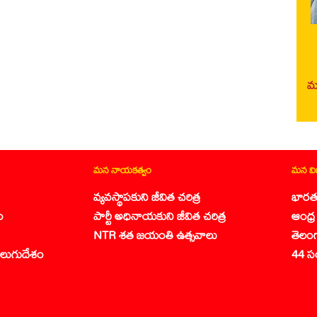
మర
మన నాయకత్వం
మన వ
వ్యవస్థాపకుని జీవిత చరిత్ర
భారత
ం
పార్టీ అధినాయకుని జీవిత చరిత్ర
ఆంధ్ర 
NTR శత జయంతి ఉత్సవాలు
తెలం
లుగుదేశం
44 స