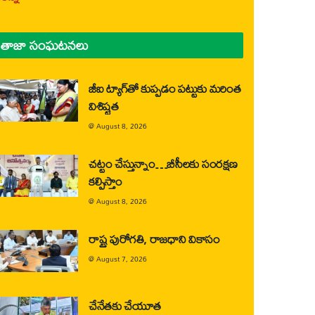
తాజా సంఘటనలు
జీఐ ట్యాగ్‌తో కుప్పడం పట్టుకు మరింత
విశిష్టత
@
August 8, 2026
చట్టం చేస్తున్నాం…బీసీలకు సంరక్షణ
కల్పిస్తాం
@
August 8, 2026
రాష్ట్ర పురోగతి, రాజధాని వికాసం
@
August 7, 2026
చేనేతకు చేయూత