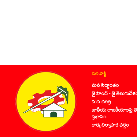
మన పార్టీ
మన సిద్ధాంతం
జై హింద్ - జై తెలుగుదేశ
మన చరిత్ర
జాతీయ రాజకీయాలపై తె
ప్రభావం
కార్య నిర్వాహక వర్గం