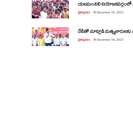
యలమంచిలి నియోజకవర్గంలో 
చైతన్యరధం
@
December 16, 2023
నేవీతో మాట్లాడి మత్స్యకారులకు
చైతన్యరధం
@
December 16, 2023