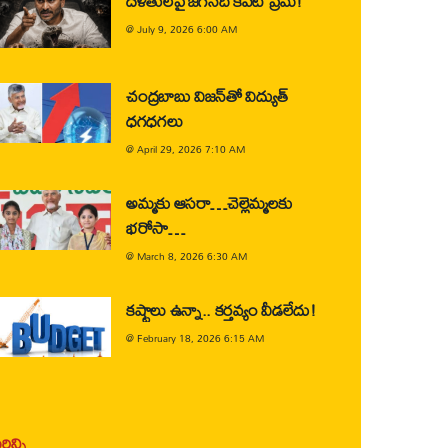
దళితులపై జగన్‌ది కపట ప్రేమ!
@
July 9, 2026 6:00 AM
చంద్రబాబు విజన్‌తో విద్యుత్
ధగధగలు
@
April 29, 2026 7:10 AM
అమ్మకు ఆసరా…చెల్లెమ్మలకు
భరోసా…
@
March 8, 2026 6:30 AM
కష్టాలు ఉన్నా.. కర్తవ్యం వీడలేదు!
@
February 18, 2026 6:15 AM
ిన్ని