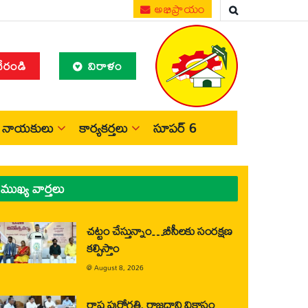
అభిప్రాయం
చేరండి
విరాళం
నాయకులు
కార్యకర్తలు
సూపర్ 6
ముఖ్య వార్తలు
చట్టం చేస్తున్నాం…బీసీలకు సంరక్షణ
కల్పిస్తాం
@
August 8, 2026
రాష్ట్ర పురోగతి, రాజధాని వికాసం