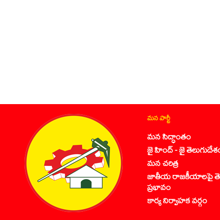
మన పార్టీ
మన సిద్ధాంతం
జై హింద్ - జై తెలుగుదేశ
మన చరిత్ర
జాతీయ రాజకీయాలపై తె
ప్రభావం
కార్య నిర్వాహక వర్గం