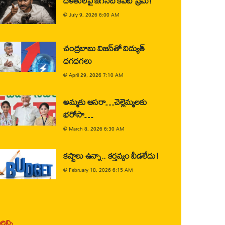
దళితులపై జగన్‌ది కపట ప్రేమ!
@
July 9, 2026 6:00 AM
చంద్రబాబు విజన్‌తో విద్యుత్
ధగధగలు
@
April 29, 2026 7:10 AM
అమ్మకు ఆసరా…చెల్లెమ్మలకు
భరోసా…
@
March 8, 2026 6:30 AM
కష్టాలు ఉన్నా.. కర్తవ్యం వీడలేదు!
@
February 18, 2026 6:15 AM
ిన్ని