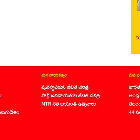
మర
మన నాయకత్వం
మన వ
వ్యవస్థాపకుని జీవిత చరిత్ర
భారత
ం
పార్టీ అధినాయకుని జీవిత చరిత్ర
ఆంధ్ర 
NTR శత జయంతి ఉత్సవాలు
తెలం
లుగుదేశం
44 స