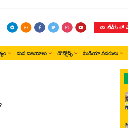
టీడీపీ లో 
్వం
మన విజయాలు
డౌన్లోడ్స్
మీడియా వనరులు
?