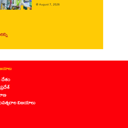
@
August 7, 2026
ిన్ని
ిజయాలు
 దేశం
ప్రదేశ్
గాణ
ంవత్సరాల విజయాలు