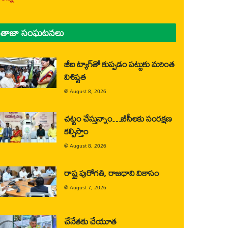
తాజా సంఘటనలు
జీఐ ట్యాగ్‌తో కుప్పడం పట్టుకు మరింత
విశిష్టత
@
August 8, 2026
చట్టం చేస్తున్నాం…బీసీలకు సంరక్షణ
కల్పిస్తాం
@
August 8, 2026
రాష్ట్ర పురోగతి, రాజధాని వికాసం
@
August 7, 2026
చేనేతకు చేయూత