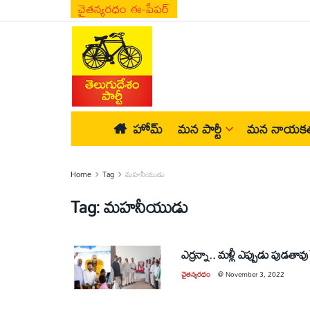
చైతన్యరధం ఈ-పేపర్
హోమ్
మన పార్టీ
మన నాయకత
Home
Tag
మహనీయుడు
Tag:
మహనీయుడు
ఎర్రన్నా.. మళ్లీ ఎప్పుడు పుడతావు
చైతన్యరధం
@
November 3, 2022