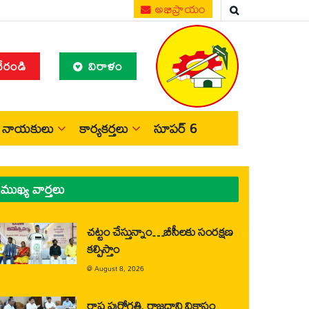
అభిప్రాయం
చేరండి
విరాళం
నాయకులు
కార్యకర్తలు
సూపర్ 6
ముఖ్య వార్తలు
చట్టం చేస్తున్నాం…బీసీలకు సంరక్షణ
కల్పిస్తాం
@
August 8, 2026
రాష్ట్ర పురోగతి, రాజధాని వికాసం