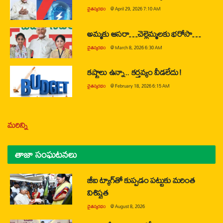
చైతన్యరధం
@
April 29, 2026 7:10 AM
అమ్మకు ఆసరా…చెల్లెమ్మలకు భరోసా…
చైతన్యరధం
@
March 8, 2026 6:30 AM
కష్టాలు ఉన్నా.. కర్తవ్యం వీడలేదు!
చైతన్యరధం
@
February 18, 2026 6:15 AM
మరిన్ని
తాజా సంఘటనలు
జీఐ ట్యాగ్‌తో కుప్పడం పట్టుకు మరింత
విశిష్టత
చైతన్యరధం
@
August 8, 2026