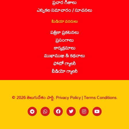
ప్రచార గీతాలు
ఎన్నికల సమాచారం / సూచనలు
మీడియా వనరులు
పత్రికా ప్రకటనలు
ప్రసంగాలు
కార్యక్రమాలు
ముఖాముఖి & కథనాలు
ఫోటో గ్యాలరీ
వీడియో గ్యాలరీ
© 2026 తెలుగుదేశం పార్టీ.
Privacy Policy |
Terms Conditions.
Sanbrains