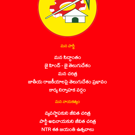
మన పార్టీ
మన సిద్ధాంతం
జై హింద్ - జై తెలుగుదేశం
మన చరిత్ర
జాతీయ రాజకీయాలపై తెలుగుదేశం ప్రభావం
కార్య నిర్వాహక వర్గం
మన నాయకత్వం
వ్యవస్థాపకుని జీవిత చరిత్ర
పార్టీ అధినాయకుని జీవిత చరిత్ర
NTR శత జయంతి ఉత్సవాలు