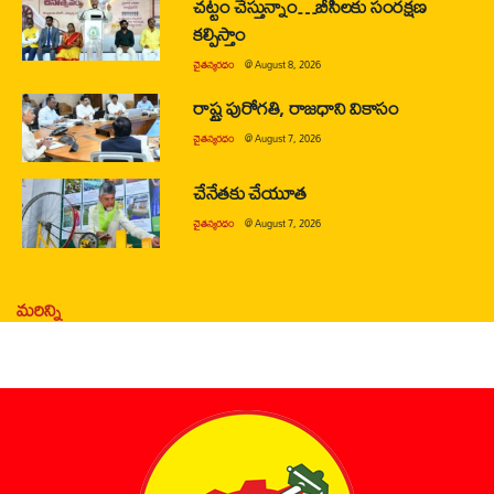
చట్టం చేస్తున్నాం…బీసీలకు సంరక్షణ
కల్పిస్తాం
చైతన్యరధం
@
August 8, 2026
రాష్ట్ర పురోగతి, రాజధాని వికాసం
చైతన్యరధం
@
August 7, 2026
చేనేతకు చేయూత
చైతన్యరధం
@
August 7, 2026
మరిన్ని