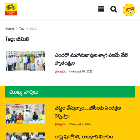
Home
Tag
భీమిలి
Tag:
భీమిలి
ఎందరో మహానుభావుల త్యాగ ఫలమే నేటి
స్వాతంత్య్రం
చైతన్యరధం
@
August 16, 2022
ముఖ్య వార్తలు
చట్టం చేస్తున్నాం…బీసీలకు సంరక్షణ
కల్పిస్తాం
చైతన్యరధం
@
August 8, 2026
రాష్ట్ర పురోగతి, రాజధాని వికాసం