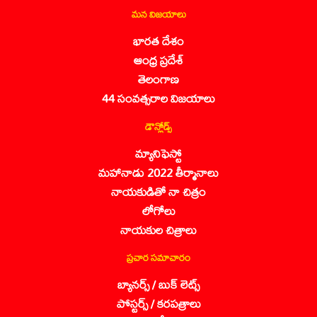
మన విజయాలు
భారత దేశం
ఆంధ్ర ప్రదేశ్
తెలంగాణ
44 సంవత్సరాల విజయాలు
డౌన్లోడ్స్
మ్యానిఫెస్టో
మహానాడు 2022 తీర్మానాలు
నాయకుడితో నా చిత్రం
లోగోలు
నాయకుల చిత్రాలు
ప్రచార సమాచారం
బ్యానర్స్ / బుక్ లెట్స్
పోస్టర్స్ / కరపత్రాలు