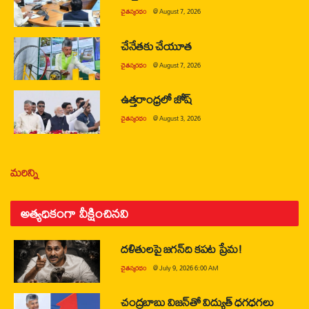
చైతన్యరధం
@
August 7, 2026
చేనేతకు చేయూత
చైతన్యరధం
@
August 7, 2026
ఉత్తరాంధ్రలో జోష్
చైతన్యరధం
@
August 3, 2026
మరిన్ని
అత్యధికంగా వీక్షించినవి
దళితులపై జగన్‌ది కపట ప్రేమ!
చైతన్యరధం
@
July 9, 2026 6:00 AM
చంద్రబాబు విజన్‌తో విద్యుత్ ధగధగలు