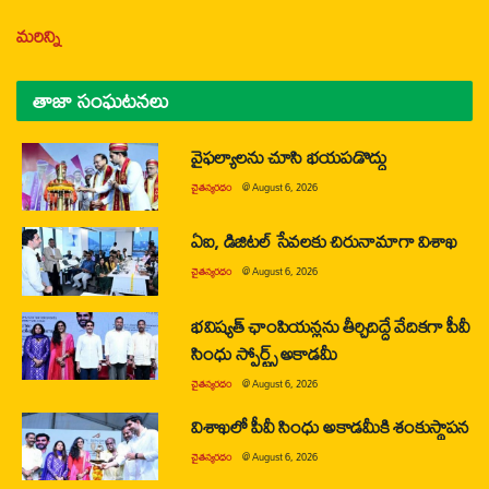
మరిన్ని
తాజా సంఘటనలు
వైఫల్యాలను చూసి భయపడొద్దు
చైతన్యరధం
@
August 6, 2026
ఏఐ, డిజిటల్ సేవలకు చిరునామాగా విశాఖ
చైతన్యరధం
@
August 6, 2026
భవిష్యత్ ఛాంపియన్లను తీర్చిదిద్దే వేదికగా పీవీ
సింధు స్పోర్ట్స్ అకాడమీ
చైతన్యరధం
@
August 6, 2026
విశాఖలో పీవీ సింధు అకాడమీకి శంకుస్థాపన
చైతన్యరధం
@
August 6, 2026