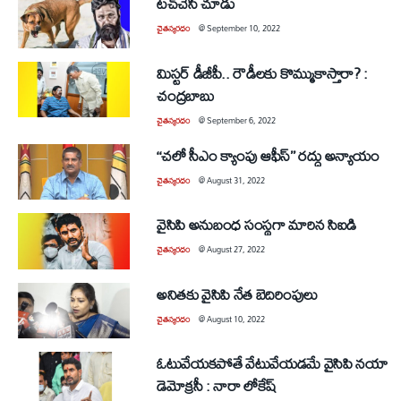
టచ్‌చేసి చూడు
చైతన్యరధం
@
September 10, 2022
మిస్టర్‌ డీజీపీ.. రౌడీలకు కొమ్ముకాస్తారా? :
చంద్రబాబు
చైతన్యరధం
@
September 6, 2022
‘‘చలో సీఎం క్యాంపు ఆఫీస్‌’’ రద్దు అన్యాయం
చైతన్యరధం
@
August 31, 2022
వైసిపి అనుబంధ సంస్థగా మారిన సిఐడి
చైతన్యరధం
@
August 27, 2022
అనితకు వైసిపి నేత బెదిరింపులు
చైతన్యరధం
@
August 10, 2022
ఓటువేయకపోతే వేటువేయడమే వైసిపి నయా
డెమోక్రసీ : నారా లోకేష్