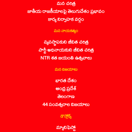
మన చరిత్ర
జాతీయ రాజకీయాలపై తెలుగుదేశం ప్రభావం
కార్య నిర్వాహక వర్గం
మన నాయకత్వం
వ్యవస్థాపకుని జీవిత చరిత్ర
పార్టీ అధినాయకుని జీవిత చరిత్ర
NTR శత జయంతి ఉత్సవాలు
మన విజయాలు
భారత దేశం
ఆంధ్ర ప్రదేశ్
తెలంగాణ
44 సంవత్సరాల విజయాలు
డౌన్లోడ్స్
మ్యానిఫెస్టో