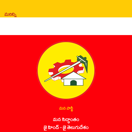
మరిన్ని
మన పార్టీ
మన సిద్ధాంతం
జై హింద్ - జై తెలుగుదేశం