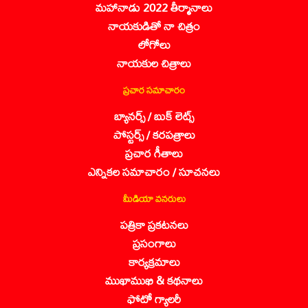
మహానాడు 2022 తీర్మానాలు
నాయకుడితో నా చిత్రం
లోగోలు
నాయకుల చిత్రాలు
ప్రచార సమాచారం
బ్యానర్స్ / బుక్ లెట్స్
పోస్టర్స్ / కరపత్రాలు
ప్రచార గీతాలు
ఎన్నికల సమాచారం / సూచనలు
మీడియా వనరులు
పత్రికా ప్రకటనలు
ప్రసంగాలు
కార్యక్రమాలు
ముఖాముఖి & కథనాలు
ఫోటో గ్యాలరీ