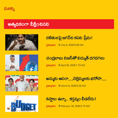
మరిన్ని
అత్యధికంగా వీక్షించినవి
దళితులపై జగన్‌ది కపట ప్రేమ!
చైతన్యరధం
@
July 9, 2026 6:00 AM
చంద్రబాబు విజన్‌తో విద్యుత్ ధగధగలు
చైతన్యరధం
@
April 29, 2026 7:10 AM
అమ్మకు ఆసరా…చెల్లెమ్మలకు భరోసా…
చైతన్యరధం
@
March 8, 2026 6:30 AM
కష్టాలు ఉన్నా.. కర్తవ్యం వీడలేదు!
చైతన్యరధం
@
February 18, 2026 6:15 AM