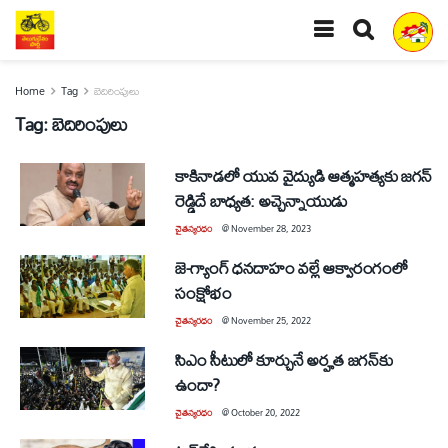
Home
Tag
బెదిరింపులు
Tag:
బెదిరింపులు
కాకినాడలో యువ వైద్యుడి ఆత్మహత్యకు జగన్‌
రెడ్డిదే బాధ్యత: అచ్చెన్నాయుడు
చైతన్యరధం
@
November 28, 2023
జె-గ్యాంగ్‌ ధనదాహం వల్లే ఆక్వారంగంలో
సంక్షోభం
చైతన్యరధం
@
November 25, 2022
సిఎం సీటులో కూర్చునే అర్హత జగన్‌కు
ఉందా?
చైతన్యరధం
@
October 20, 2022