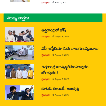
చైతన్యరధం
@
July 13, 2022
ముఖ్య వార్తలు
ఉత్తరాంధ్రలో జోష్
చైతన్యరధం
@
August 3, 2026
ఏపీ, ఆస్ట్రేలియా మధ్య నాలుగు ఒప్పందాలు
చైతన్యరధం
@
August 3, 2026
ఉత్తరాంధ్ర అభివృద్ధికి సింహద్వారం
భోగాపురం!
చైతన్యరధం
@
August 2, 2026
కూటమి కలయికే.. అభివృద్ధి
చైతన్యరధం
@
August 2, 2026