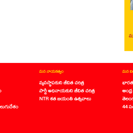
మర
మన నాయకత్వం
మన వ
వ్యవస్థాపకుని జీవిత చరిత్ర
భారత
ం
పార్టీ అధినాయకుని జీవిత చరిత్ర
ఆంధ్ర 
NTR శత జయంతి ఉత్సవాలు
తెలం
లుగుదేశం
44 స