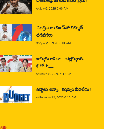
దళితులపై జగన్‌ది కపట ప్రేమ!
@
July 9, 2026 6:00 AM
చంద్రబాబు విజన్‌తో విద్యుత్
ధగధగలు
@
April 29, 2026 7:10 AM
అమ్మకు ఆసరా…చెల్లెమ్మలకు
భరోసా…
@
March 8, 2026 6:30 AM
కష్టాలు ఉన్నా.. కర్తవ్యం వీడలేదు!
@
February 18, 2026 6:15 AM
ిన్ని