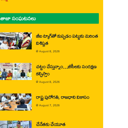
తాజా సంఘటనలు
జీఐ ట్యాగ్‌తో కుప్పడం పట్టుకు మరింత
విశిష్టత
@
August 8, 2026
చట్టం చేస్తున్నాం…బీసీలకు సంరక్షణ
కల్పిస్తాం
@
August 8, 2026
రాష్ట్ర పురోగతి, రాజధాని వికాసం
@
August 7, 2026
చేనేతకు చేయూత