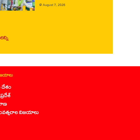
@
August 7, 2026
ిన్ని
ిజయాలు
 దేశం
ప్రదేశ్
గాణ
ంవత్సరాల విజయాలు