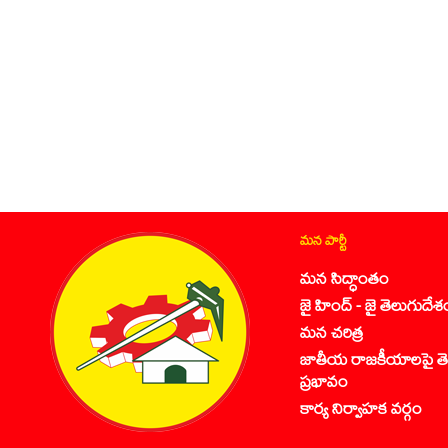
మన పార్టీ
మన సిద్ధాంతం
జై హింద్ - జై తెలుగుదేశ
మన చరిత్ర
జాతీయ రాజకీయాలపై తె
ప్రభావం
కార్య నిర్వాహక వర్గం