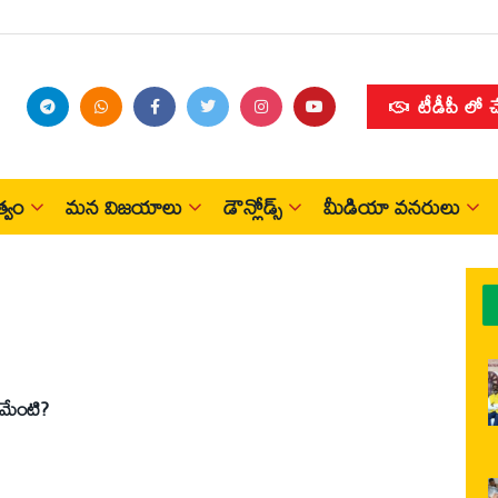
టీడీపీ లో 
్వం
మన విజయాలు
డౌన్లోడ్స్
మీడియా వనరులు
తమేంటి?