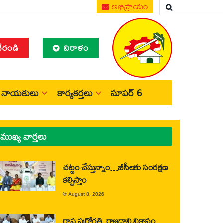
అభిప్రాయం
చేరండి
విరాళం
నాయకులు
కార్యకర్తలు
సూపర్ 6
ముఖ్య వార్తలు
చట్టం చేస్తున్నాం…బీసీలకు సంరక్షణ
కల్పిస్తాం
@
August 8, 2026
రాష్ట్ర పురోగతి, రాజధాని వికాసం