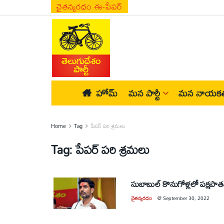
చైతన్యరధం ఈ-పేపర్
హోమ్
మన పార్టీ
మన నాయకత
Home
Tag
పేపర్‌ పరి శ్రమలు
Tag:
పేపర్‌ పరి శ్రమలు
సుబాబుల్‌ కొనుగోళ్లలో పక్షపా
చైతన్యరధం
@
September 30, 2022