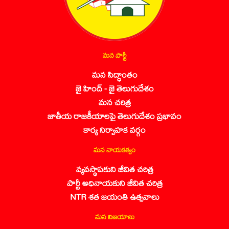
మన పార్టీ
మన సిద్ధాంతం
జై హింద్ - జై తెలుగుదేశం
మన చరిత్ర
జాతీయ రాజకీయాలపై తెలుగుదేశం ప్రభావం
కార్య నిర్వాహక వర్గం
మన నాయకత్వం
వ్యవస్థాపకుని జీవిత చరిత్ర
పార్టీ అధినాయకుని జీవిత చరిత్ర
NTR శత జయంతి ఉత్సవాలు
మన విజయాలు