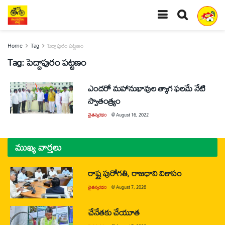
Home
Tag
పెద్దాపురం పట్టణం
Tag:
పెద్దాపురం పట్టణం
ఎందరో మహానుభావుల త్యాగ ఫలమే నేటి
స్వాతంత్య్రం
చైతన్యరధం
@
August 16, 2022
ముఖ్య వార్తలు
రాష్ట్ర పురోగతి, రాజధాని వికాసం
చైతన్యరధం
@
August 7, 2026
చేనేతకు చేయూత