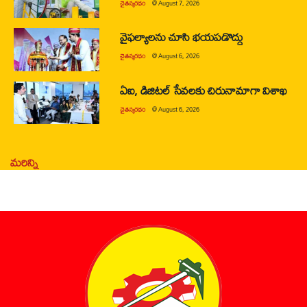
చైతన్యరధం
@
August 7, 2026
వైఫల్యాలను చూసి భయపడొద్దు
చైతన్యరధం
@
August 6, 2026
ఏఐ, డిజిటల్ సేవలకు చిరునామాగా విశాఖ
చైతన్యరధం
@
August 6, 2026
మరిన్ని