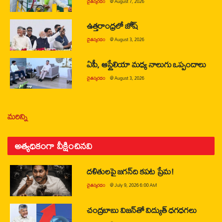
చైతన్యరధం
@
August 7, 2026
ఉత్తరాంధ్రలో జోష్
చైతన్యరధం
@
August 3, 2026
ఏపీ, ఆస్ట్రేలియా మధ్య నాలుగు ఒప్పందాలు
చైతన్యరధం
@
August 3, 2026
మరిన్ని
అత్యధికంగా వీక్షించినవి
దళితులపై జగన్‌ది కపట ప్రేమ!
చైతన్యరధం
@
July 9, 2026 6:00 AM
చంద్రబాబు విజన్‌తో విద్యుత్ ధగధగలు