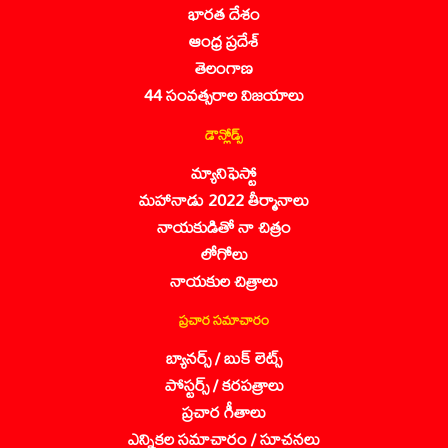
భారత దేశం
ఆంధ్ర ప్రదేశ్
తెలంగాణ
44 సంవత్సరాల విజయాలు
డౌన్లోడ్స్
మ్యానిఫెస్టో
మహానాడు 2022 తీర్మానాలు
నాయకుడితో నా చిత్రం
లోగోలు
నాయకుల చిత్రాలు
ప్రచార సమాచారం
బ్యానర్స్ / బుక్ లెట్స్
పోస్టర్స్ / కరపత్రాలు
ప్రచార గీతాలు
ఎన్నికల సమాచారం / సూచనలు