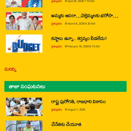
చైతన్యరధం
@
April 29, 2026 7:10 AM
అమ్మకు ఆసరా…చెల్లెమ్మలకు భరోసా…
చైతన్యరధం
@
March 8, 2026 6:30 AM
కష్టాలు ఉన్నా.. కర్తవ్యం వీడలేదు!
చైతన్యరధం
@
February 18, 2026 6:15 AM
మరిన్ని
తాజా సంఘటనలు
రాష్ట్ర పురోగతి, రాజధాని వికాసం
చైతన్యరధం
@
August 7, 2026
చేనేతకు చేయూత