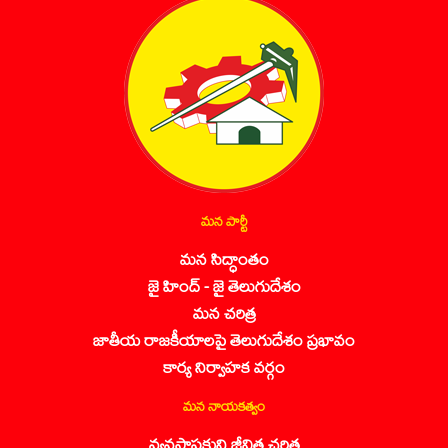
మన పార్టీ
మన సిద్ధాంతం
జై హింద్ - జై తెలుగుదేశం
మన చరిత్ర
జాతీయ రాజకీయాలపై తెలుగుదేశం ప్రభావం
కార్య నిర్వాహక వర్గం
మన నాయకత్వం
వ్యవస్థాపకుని జీవిత చరిత్ర