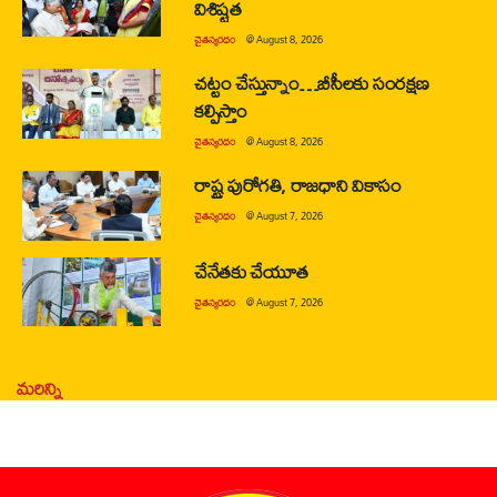
విశిష్టత
చైతన్యరధం
@
August 8, 2026
చట్టం చేస్తున్నాం…బీసీలకు సంరక్షణ
కల్పిస్తాం
చైతన్యరధం
@
August 8, 2026
రాష్ట్ర పురోగతి, రాజధాని వికాసం
చైతన్యరధం
@
August 7, 2026
చేనేతకు చేయూత
చైతన్యరధం
@
August 7, 2026
మరిన్ని