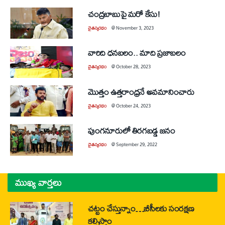
చంద్రబాబుపై మరో కేసు!
చైతన్యరధం
@
November 3, 2023
వారిది ధనబలం.. మాది ప్రజాబలం
చైతన్యరధం
@
October 28, 2023
మొత్తం ఉత్తరాంధ్రనే అవమానించారు
చైతన్యరధం
@
October 24, 2023
పుంగనూరులో తిరగబడ్డ జనం
చైతన్యరధం
@
September 29, 2022
ముఖ్య వార్తలు
చట్టం చేస్తున్నాం…బీసీలకు సంరక్షణ
కల్పిస్తాం