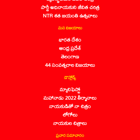
పార్టీ అధినాయకుని జీవిత చరిత్ర
NTR శత జయంతి ఉత్సవాలు
మన విజయాలు
భారత దేశం
ఆంధ్ర ప్రదేశ్
తెలంగాణ
44 సంవత్సరాల విజయాలు
డౌన్లోడ్స్
మ్యానిఫెస్టో
మహానాడు 2022 తీర్మానాలు
నాయకుడితో నా చిత్రం
లోగోలు
నాయకుల చిత్రాలు
ప్రచార సమాచారం