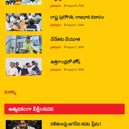
చైతన్యరధం
@
August 8, 2026
రాష్ట్ర పురోగతి, రాజధాని వికాసం
చైతన్యరధం
@
August 7, 2026
చేనేతకు చేయూత
చైతన్యరధం
@
August 7, 2026
ఉత్తరాంధ్రలో జోష్
చైతన్యరధం
@
August 3, 2026
మరిన్ని
అత్యధికంగా వీక్షించినవి
దళితులపై జగన్‌ది కపట ప్రేమ!