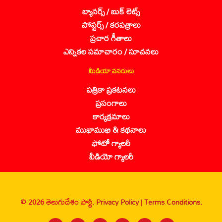
బ్యానర్స్ / బుక్ లెట్స్
పోస్టర్స్ / కరపత్రాలు
ప్రచార గీతాలు
ఎన్నికల సమాచారం / సూచనలు
మీడియా వనరులు
పత్రికా ప్రకటనలు
ప్రసంగాలు
కార్యక్రమాలు
ముఖాముఖి & కథనాలు
ఫోటో గ్యాలరీ
వీడియో గ్యాలరీ
© 2026 తెలుగుదేశం పార్టీ.
Privacy Policy |
Terms Conditions.