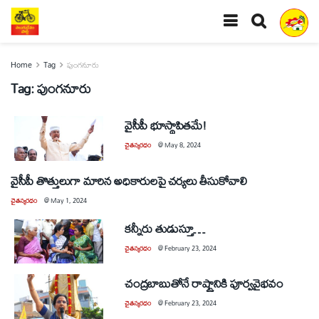
Home
Tag
పుంగనూరు
Tag:
పుంగనూరు
వైసీపీ భూస్థాపితమే!
చైతన్యరధం
@
May 8, 2024
వైసీపీ తొత్తులుగా మారిన అధికారులపై చర్యలు తీసుకోవాలి
చైతన్యరధం
@
May 1, 2024
కన్నీరు తుడుస్తూ…
చైతన్యరధం
@
February 23, 2024
చంద్రబాబుతోనే రాష్ట్రానికి పూర్వవైభవం
చైతన్యరధం
@
February 23, 2024