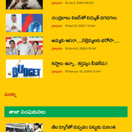
చైతన్యరధం
@
July 9, 2026 6:00 AM
చంద్రబాబు విజన్‌తో విద్యుత్ ధగధగలు
చైతన్యరధం
@
April 29, 2026 7:10 AM
అమ్మకు ఆసరా…చెల్లెమ్మలకు భరోసా…
చైతన్యరధం
@
March 8, 2026 6:30 AM
కష్టాలు ఉన్నా.. కర్తవ్యం వీడలేదు!
చైతన్యరధం
@
February 18, 2026 6:15 AM
మరిన్ని
తాజా సంఘటనలు
జీఐ ట్యాగ్‌తో కుప్పడం పట్టుకు మరింత