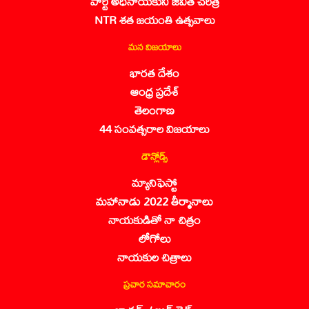
పార్టీ అధినాయకుని జీవిత చరిత్ర
NTR శత జయంతి ఉత్సవాలు
మన విజయాలు
భారత దేశం
ఆంధ్ర ప్రదేశ్
తెలంగాణ
44 సంవత్సరాల విజయాలు
డౌన్లోడ్స్
మ్యానిఫెస్టో
మహానాడు 2022 తీర్మానాలు
నాయకుడితో నా చిత్రం
లోగోలు
నాయకుల చిత్రాలు
ప్రచార సమాచారం