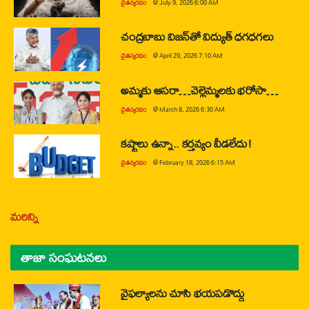
చైతన్యరధం
@
July 9, 2026 6:00 AM
చంద్రబాబు విజన్‌తో విద్యుత్ ధగధగలు
చైతన్యరధం
@
April 29, 2026 7:10 AM
అమ్మకు ఆసరా…చెల్లెమ్మలకు భరోసా…
చైతన్యరధం
@
March 8, 2026 6:30 AM
కష్టాలు ఉన్నా.. కర్తవ్యం వీడలేదు!
చైతన్యరధం
@
February 18, 2026 6:15 AM
మరిన్ని
తాజా సంఘటనలు
వైఫల్యాలను చూసి భయపడొద్దు