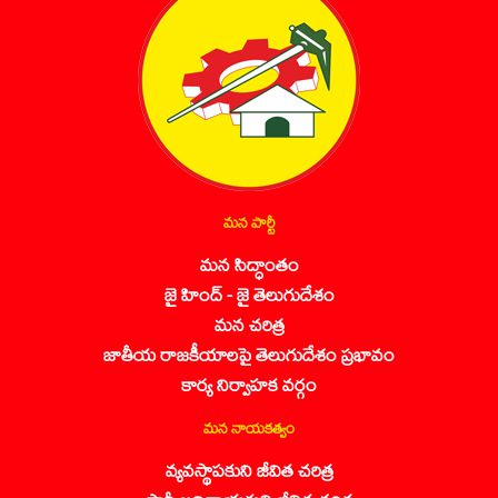
మన పార్టీ
మన సిద్ధాంతం
జై హింద్ - జై తెలుగుదేశం
మన చరిత్ర
జాతీయ రాజకీయాలపై తెలుగుదేశం ప్రభావం
కార్య నిర్వాహక వర్గం
మన నాయకత్వం
వ్యవస్థాపకుని జీవిత చరిత్ర