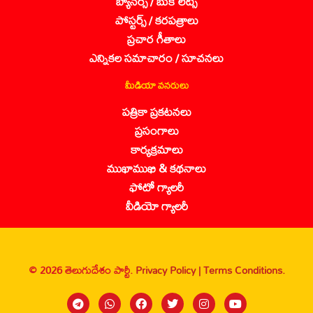
బ్యానర్స్ / బుక్ లెట్స్
పోస్టర్స్ / కరపత్రాలు
ప్రచార గీతాలు
ఎన్నికల సమాచారం / సూచనలు
మీడియా వనరులు
పత్రికా ప్రకటనలు
ప్రసంగాలు
కార్యక్రమాలు
ముఖాముఖి & కథనాలు
ఫోటో గ్యాలరీ
వీడియో గ్యాలరీ
© 2026 తెలుగుదేశం పార్టీ.
Privacy Policy |
Terms Conditions.