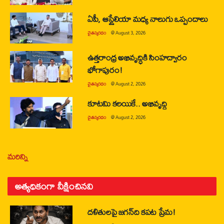
ఏపీ, ఆస్ట్రేలియా మధ్య నాలుగు ఒప్పందాలు
చైతన్యరధం
@
August 3, 2026
ఉత్తరాంధ్ర అభివృద్ధికి సింహద్వారం
భోగాపురం!
చైతన్యరధం
@
August 2, 2026
కూటమి కలయికే.. అభివృద్ధి
చైతన్యరధం
@
August 2, 2026
మరిన్ని
అత్యధికంగా వీక్షించినవి
దళితులపై జగన్‌ది కపట ప్రేమ!