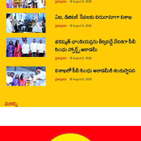
చైతన్యరధం
@
August 6, 2026
ఏఐ, డిజిటల్ సేవలకు చిరునామాగా విశాఖ
చైతన్యరధం
@
August 6, 2026
భవిష్యత్ ఛాంపియన్లను తీర్చిదిద్దే వేదికగా పీవీ
సింధు స్పోర్ట్స్ అకాడమీ
చైతన్యరధం
@
August 6, 2026
విశాఖలో పీవీ సింధు అకాడమీకి శంకుస్థాపన
చైతన్యరధం
@
August 6, 2026
మరిన్ని