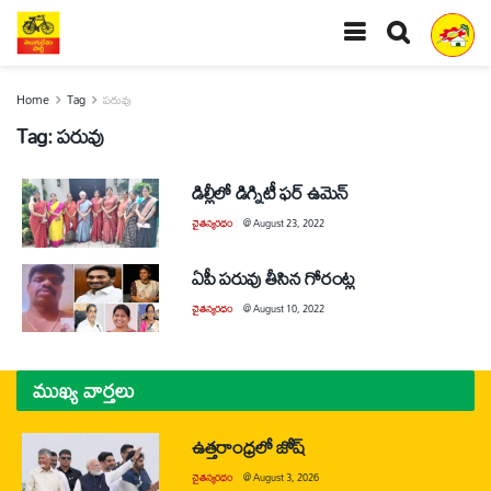
Home
Tag
పరువు
Tag:
పరువు
డిల్లీలో డిగ్నిటీ ఫర్‌ ఉమెన్‌
చైతన్యరధం
@
August 23, 2022
ఏపీ పరువు తీసిన గోరంట్ల
చైతన్యరధం
@
August 10, 2022
ముఖ్య వార్తలు
ఉత్తరాంధ్రలో జోష్
చైతన్యరధం
@
August 3, 2026