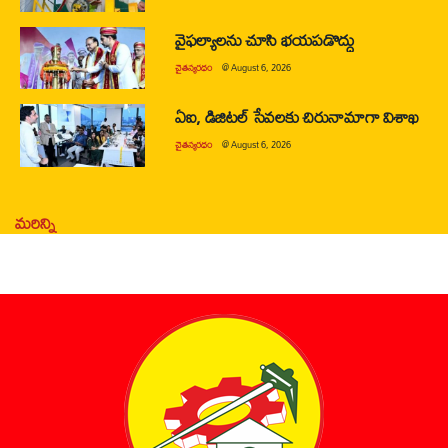
వైఫల్యాలను చూసి భయపడొద్దు
చైతన్యరధం
@
August 6, 2026
ఏఐ, డిజిటల్ సేవలకు చిరునామాగా విశాఖ
చైతన్యరధం
@
August 6, 2026
మరిన్ని