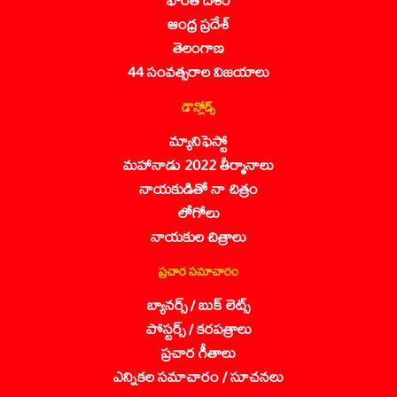
ఆంధ్ర ప్రదేశ్
తెలంగాణ
44 సంవత్సరాల విజయాలు
డౌన్లోడ్స్
మ్యానిఫెస్టో
మహానాడు 2022 తీర్మానాలు
నాయకుడితో నా చిత్రం
లోగోలు
నాయకుల చిత్రాలు
ప్రచార సమాచారం
బ్యానర్స్ / బుక్ లెట్స్
పోస్టర్స్ / కరపత్రాలు
ప్రచార గీతాలు
ఎన్నికల సమాచారం / సూచనలు