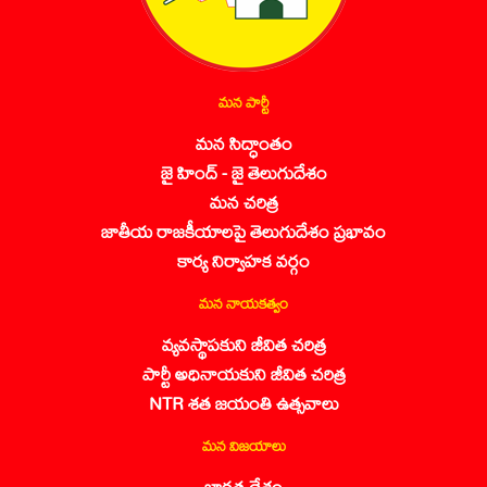
మన పార్టీ
మన సిద్ధాంతం
జై హింద్ - జై తెలుగుదేశం
మన చరిత్ర
జాతీయ రాజకీయాలపై తెలుగుదేశం ప్రభావం
కార్య నిర్వాహక వర్గం
మన నాయకత్వం
వ్యవస్థాపకుని జీవిత చరిత్ర
పార్టీ అధినాయకుని జీవిత చరిత్ర
NTR శత జయంతి ఉత్సవాలు
మన విజయాలు
భారత దేశం