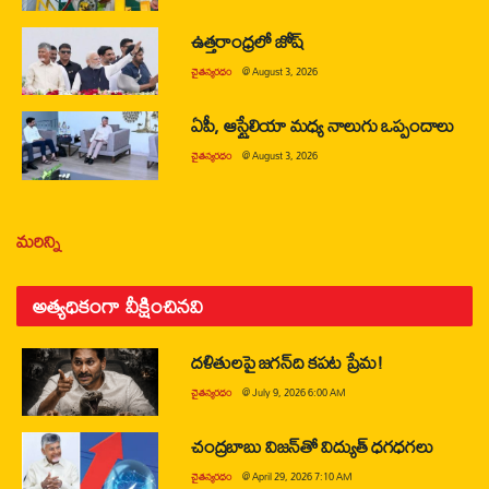
ఉత్తరాంధ్రలో జోష్
చైతన్యరధం
@
August 3, 2026
ఏపీ, ఆస్ట్రేలియా మధ్య నాలుగు ఒప్పందాలు
చైతన్యరధం
@
August 3, 2026
మరిన్ని
అత్యధికంగా వీక్షించినవి
దళితులపై జగన్‌ది కపట ప్రేమ!
చైతన్యరధం
@
July 9, 2026 6:00 AM
చంద్రబాబు విజన్‌తో విద్యుత్ ధగధగలు
చైతన్యరధం
@
April 29, 2026 7:10 AM