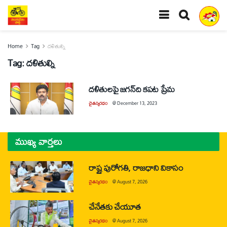
Home
Tag
దళితుల్ని
Tag:
దళితుల్ని
దళితులపై జగన్‌ది కపట ప్రేమ
చైతన్యరధం
@
December 13, 2023
ముఖ్య వార్తలు
రాష్ట్ర పురోగతి, రాజధాని వికాసం
చైతన్యరధం
@
August 7, 2026
చేనేతకు చేయూత
చైతన్యరధం
@
August 7, 2026