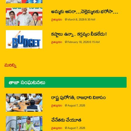
అమ్మకు ఆసరా…చెల్లెమ్మలకు భరోసా…
చైతన్యరధం
@
March 8, 2026 6:30 AM
కష్టాలు ఉన్నా.. కర్తవ్యం వీడలేదు!
చైతన్యరధం
@
February 18, 2026 6:15 AM
మరిన్ని
తాజా సంఘటనలు
రాష్ట్ర పురోగతి, రాజధాని వికాసం
చైతన్యరధం
@
August 7, 2026
చేనేతకు చేయూత
చైతన్యరధం
@
August 7, 2026