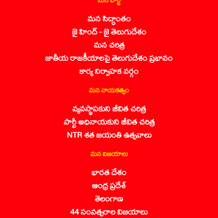
మన సిద్ధాంతం
జై హింద్ - జై తెలుగుదేశం
మన చరిత్ర
జాతీయ రాజకీయాలపై తెలుగుదేశం ప్రభావం
కార్య నిర్వాహక వర్గం
మన నాయకత్వం
వ్యవస్థాపకుని జీవిత చరిత్ర
పార్టీ అధినాయకుని జీవిత చరిత్ర
NTR శత జయంతి ఉత్సవాలు
మన విజయాలు
భారత దేశం
ఆంధ్ర ప్రదేశ్
తెలంగాణ
44 సంవత్సరాల విజయాలు