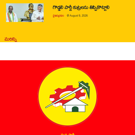
గొడ్డలి పార్టీ కుట్రలను తిప్పికొట్టాలి
చైతన్యరధం
@
August 9, 2026
మరిన్ని
మన పార్టీ