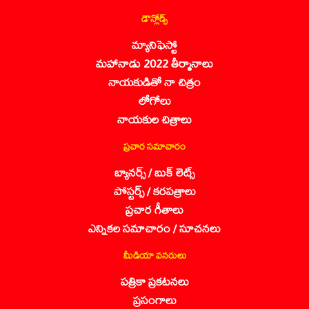
డౌన్లోడ్స్
మ్యానిఫెస్టో
మహానాడు 2022 తీర్మానాలు
నాయకుడితో నా చిత్రం
లోగోలు
నాయకుల చిత్రాలు
ప్రచార సమాచారం
బ్యానర్స్ / బుక్ లెట్స్
పోస్టర్స్ / కరపత్రాలు
ప్రచార గీతాలు
ఎన్నికల సమాచారం / సూచనలు
మీడియా వనరులు
పత్రికా ప్రకటనలు
ప్రసంగాలు