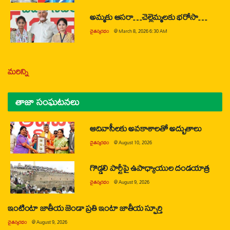
అమ్మకు ఆసరా…చెల్లెమ్మలకు భరోసా…
చైతన్యరధం
@
March 8, 2026 6:30 AM
మరిన్ని
తాజా సంఘటనలు
ఆదివాసీలకు అవకాశాలతో అద్భుతాలు
చైతన్యరధం
@
August 10, 2026
గొడ్డలి పార్టీపై ఉపాధ్యాయుల దండయాత్ర
చైతన్యరధం
@
August 9, 2026
ఇంటింటా జాతీయ జెండా ప్రతి ఇంటా జాతీయ స్ఫూర్తి
చైతన్యరధం
@
August 9, 2026