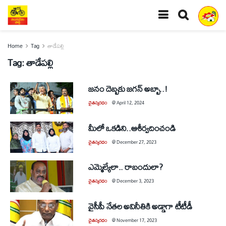
Home
Tag
తాడేపల్లి
Tag:
తాడేపల్లి
జనం దెబ్బకు జగన్‌ అబ్బా..!
చైతన్యరధం
@
April 12, 2024
మీలో ఒకడిని..ఆశీర్వదించండి
చైతన్యరధం
@
December 27, 2023
ఎమ్మెల్యేలా.. రాబందులా?
చైతన్యరధం
@
December 3, 2023
వైసీపీ నేతల అవినీతికి అడ్డాగా టీటీడీ
చైతన్యరధం
@
November 17, 2023