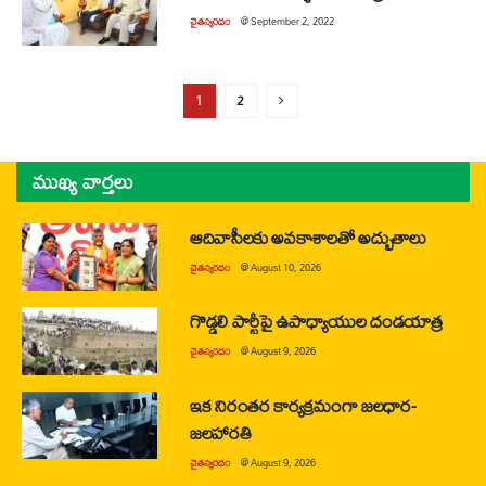
చైతన్యరధం
@
September 2, 2022
1
2
ముఖ్య వార్తలు
ఆదివాసీలకు అవకాశాలతో అద్భుతాలు
చైతన్యరధం
@
August 10, 2026
గొడ్డలి పార్టీపై ఉపాధ్యాయుల దండయాత్ర
చైతన్యరధం
@
August 9, 2026
ఇక నిరంతర కార్యక్రమంగా జలధార-
జలహారతి
చైతన్యరధం
@
August 9, 2026