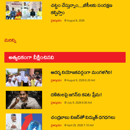
చట్టం చేస్తున్నాం…బీసీలకు సంరక్షణ
కల్పిస్తాం
చైతన్యరధం
@
August 8, 2026
మరిన్ని
అత్యధికంగా వీక్షించినవి
ఆదర్శ నియోజకవర్గంగా మంగళగిరి!
చైతన్యరధం
@
August 9, 2026 6:20 AM
దళితులపై జగన్‌ది కపట ప్రేమ!
చైతన్యరధం
@
July 9, 2026 6:00 AM
చంద్రబాబు విజన్‌తో విద్యుత్ ధగధగలు
చైతన్యరధం
@
April 29, 2026 7:10 AM