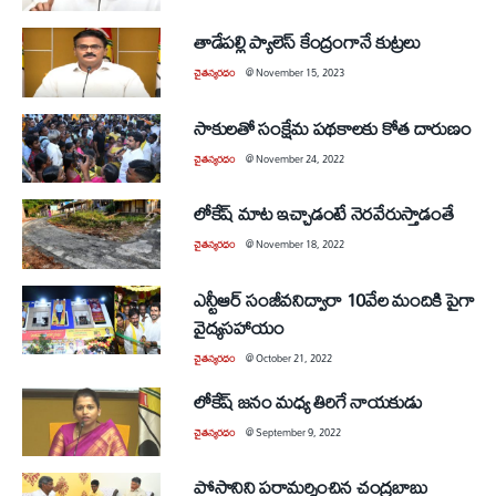
తాడేపల్లి ప్యాలెస్‌ కేంద్రంగానే కుట్రలు
చైతన్యరధం
@
November 15, 2023
సాకులతో సంక్షేమ పథకాలకు కోత దారుణం
చైతన్యరధం
@
November 24, 2022
లోకేష్‌ మాట ఇచ్చాడంటే నెరవేరుస్తాడంతే
చైతన్యరధం
@
November 18, 2022
ఎన్టీఆర్‌ సంజీవనిద్వారా 10వేల మందికి పైగా
వైద్యసహాయం
చైతన్యరధం
@
October 21, 2022
లోకేష్‌ జనం మధ్య తిరిగే నాయకుడు
చైతన్యరధం
@
September 9, 2022
పోసానిని పరామర్శించిన చంద్రబాబు