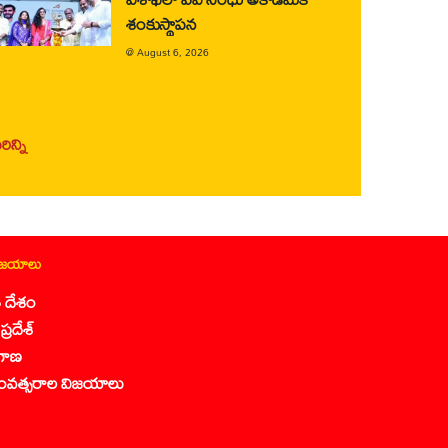
శంకుస్థాపన
@
August 6, 2026
ిన్ని
ిజయాలు
 దేశం
ప్రదేశ్
గాణ
ంవత్సరాల విజయాలు