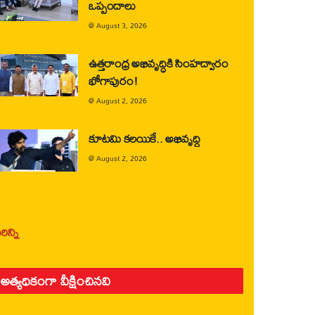
ఒప్పందాలు
@
August 3, 2026
ఉత్తరాంధ్ర అభివృద్ధికి సింహద్వారం
భోగాపురం!
@
August 2, 2026
కూటమి కలయికే.. అభివృద్ధి
@
August 2, 2026
ిన్ని
అత్యధికంగా వీక్షించినవి