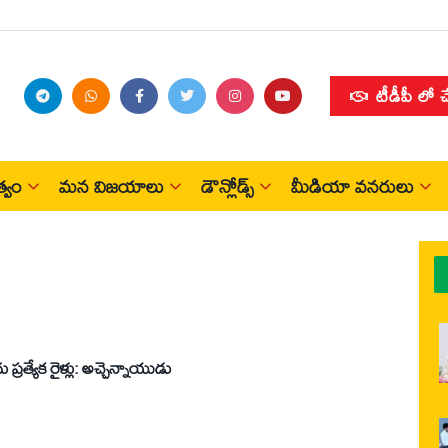
టీడీపీ లో 
్వం
మన విజయాలు
డౌన్లోడ్స్
మీడియా వనరులు
్యేక రైళ్లు: అచ్చెన్నాయుడు