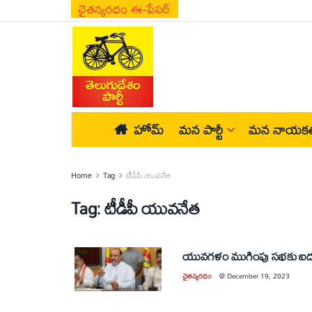
చైతన్యరధం ఈ-పేపర్
హోమ్
మన పార్టీ
మన నాయకత
Home
Tag
టీడీపీ యువనేత
Tag:
టీడీపీ యువనేత
యువగళం ముగింపు సభకు ఐదు ప్రత
చైతన్యరధం
@
December 19, 2023