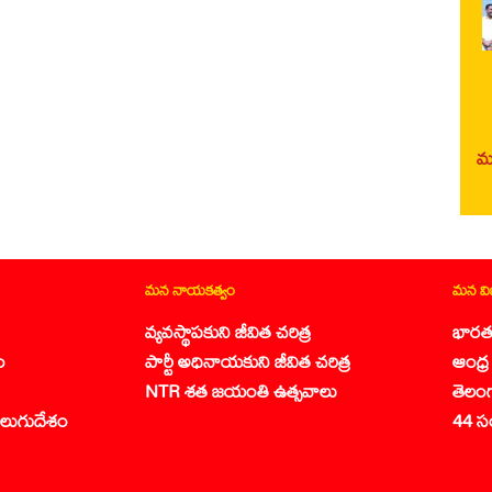
మర
మన నాయకత్వం
మన వ
వ్యవస్థాపకుని జీవిత చరిత్ర
భారత
ం
పార్టీ అధినాయకుని జీవిత చరిత్ర
ఆంధ్ర 
NTR శత జయంతి ఉత్సవాలు
తెలం
లుగుదేశం
44 స