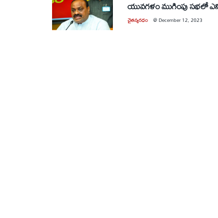
యువగళం ముగింపు సభలో ఎన్ని
చైతన్యరధం
@
December 12, 2023