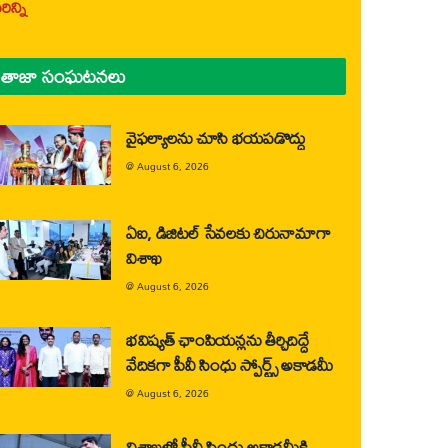
ిన్ని
తాజా సంఘటనలు
వైఫల్యాలను చూసి భయపడొద్దు
@
August 6, 2026
ఏఐ, డిజిటల్ సేవలకు చిరునామాగా
విశాఖ
@
August 6, 2026
భవిష్యత్ ఛాంపియన్లను తీర్చిదిద్దే
వేదికగా పీవీ సింధు స్పోర్ట్స్ అకాడమీ
@
August 6, 2026
విశాఖలో పీవీ సింధు అకాడమీకి