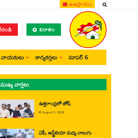
అభిప్రాయం
చేరండి
విరాళం
నాయకులు
కార్యకర్తలు
సూపర్ 6
ముఖ్య వార్తలు
ఉత్తరాంధ్రలో జోష్
@
August 3, 2026
ఏపీ, ఆస్ట్రేలియా మధ్య నాలుగు