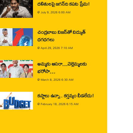
దళితులపై జగన్‌ది కపట ప్రేమ!
@
July 9, 2026 6:00 AM
చంద్రబాబు విజన్‌తో విద్యుత్
ధగధగలు
@
April 29, 2026 7:10 AM
అమ్మకు ఆసరా…చెల్లెమ్మలకు
భరోసా…
@
March 8, 2026 6:30 AM
కష్టాలు ఉన్నా.. కర్తవ్యం వీడలేదు!
@
February 18, 2026 6:15 AM