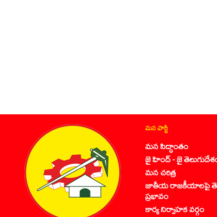
మన పార్టీ
మన సిద్ధాంతం
జై హింద్ - జై తెలుగుదేశ
మన చరిత్ర
జాతీయ రాజకీయాలపై తె
ప్రభావం
కార్య నిర్వాహక వర్గం