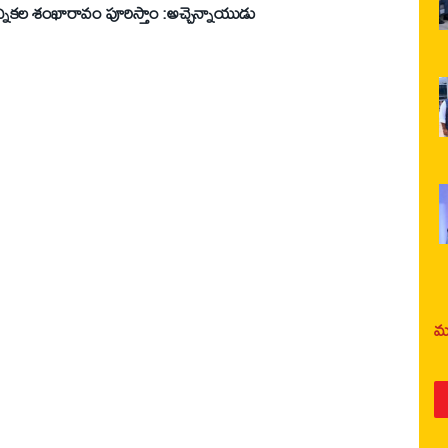
కల శంఖారావం పూరిస్తాం :అచ్చెన్నాయుడు
మర