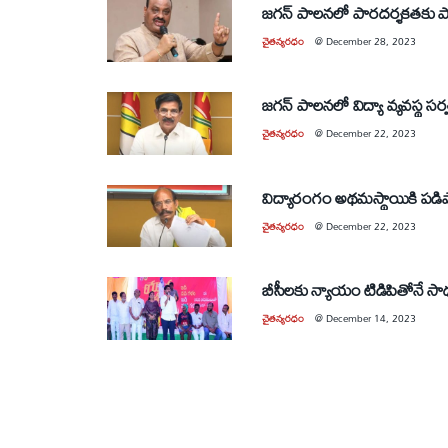
జగన్‌ పాలనలో పారదర్శకతకు ప
చైతన్యరధం
@
December 28, 2023
జగన్‌ పాలనలో విద్యా వ్యవస్థ సర్
చైతన్యరధం
@
December 22, 2023
విద్యారంగం అథమస్థాయికి పడిపో
చైతన్యరధం
@
December 22, 2023
బీసీలకు న్యాయం టిడిపితోనే సాధ
చైతన్యరధం
@
December 14, 2023