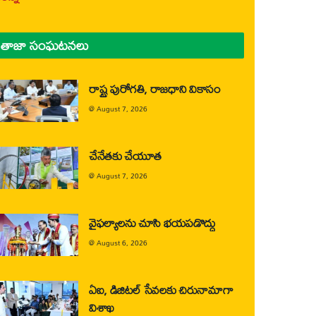
తాజా సంఘటనలు
రాష్ట్ర పురోగతి, రాజధాని వికాసం
@
August 7, 2026
చేనేతకు చేయూత
@
August 7, 2026
వైఫల్యాలను చూసి భయపడొద్దు
@
August 6, 2026
ఏఐ, డిజిటల్ సేవలకు చిరునామాగా
విశాఖ