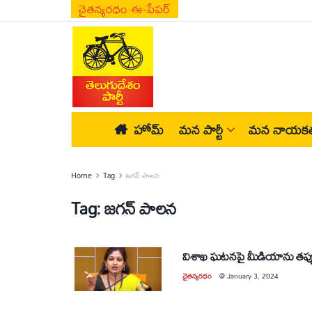
చైతన్యరధం ఈ-పేపర్
హోమ్
మన పార్టీ
మన నాయకత
Home
Tag
జగన్‌ పాలన
Tag:
జగన్‌ పాలన
విశాఖ ఘటనపై మీడియాను తప్పుదో
చైతన్యరధం
@
January 3, 2024