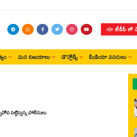
టీడీపీ లో 
్వం
మన విజయాలు
డౌన్లోడ్స్
మీడియా వనరులు
వ పట్టిస్తున్న పోలీసులు