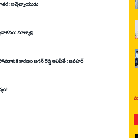
ాతర: అచ్చెన్నాయుడు
వనాశనం: మాల్యాద్రి
వడానికి కారణం జగన్‌ రెడ్డి అవినీతే : జవహర్‌
్యం!
మర