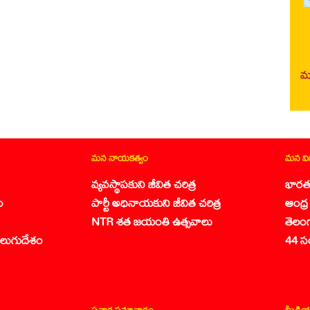
మర
మన నాయకత్వం
మన వ
వ్యవస్థాపకుని జీవిత చరిత్ర
భారత
ం
పార్టీ అధినాయకుని జీవిత చరిత్ర
ఆంధ్ర 
NTR శత జయంతి ఉత్సవాలు
తెలం
లుగుదేశం
44 స
ప్రచార సమాచారం
మీడియ