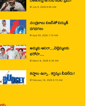
దళితులపై జగన్‌ది కపట ప్రేమ!
@
July 9, 2026 6:00 AM
చంద్రబాబు విజన్‌తో విద్యుత్
ధగధగలు
@
April 29, 2026 7:10 AM
అమ్మకు ఆసరా…చెల్లెమ్మలకు
భరోసా…
@
March 8, 2026 6:30 AM
కష్టాలు ఉన్నా.. కర్తవ్యం వీడలేదు!
@
February 18, 2026 6:15 AM
ిన్ని