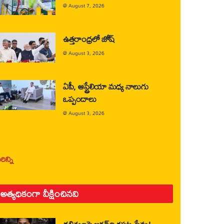
@
August 7, 2026
ఉత్తరాంధ్రలో జోష్
@
August 3, 2026
ఏపీ, ఆస్ట్రేలియా మధ్య నాలుగు
ఒప్పందాలు
@
August 3, 2026
ిన్ని
అత్యధికంగా వీక్షించినవి