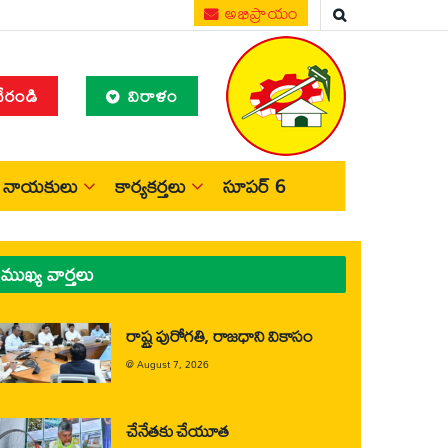
అభిప్రాయం
చేరండి
విరాళం
నాయకులు
కార్యకర్తలు
సూపర్ 6
ముఖ్య వార్తలు
రాష్ట్ర పురోగతి, రాజధాని వికాసం
@
August 7, 2026
చేనేతకు చేయూత