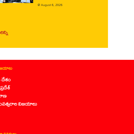
@
August 6, 2026
ిన్ని
ిజయాలు
 దేశం
ప్రదేశ్
గాణ
ంవత్సరాల విజయాలు
ా వనరులు