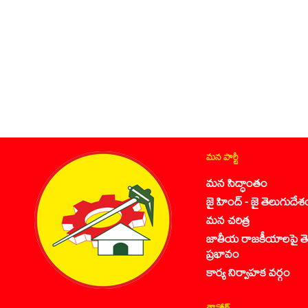
మన పార్టీ
మన సిద్ధాంతం
జై హింద్ - జై తెలుగుదేశ
మన చరిత్ర
జాతీయ రాజకీయాలపై తె
ప్రభావం
కార్య నిర్వాహక వర్గం
డౌన్లోడ్స్