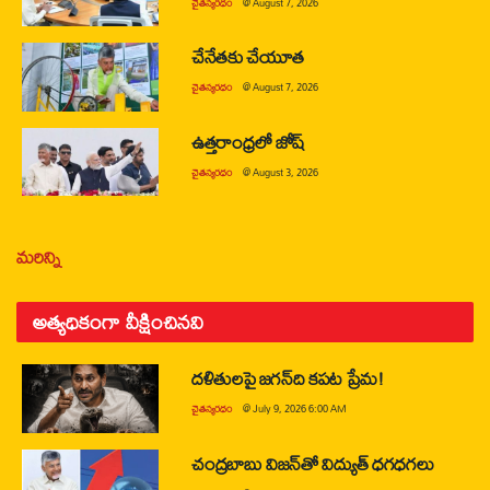
చైతన్యరధం
@
August 7, 2026
చేనేతకు చేయూత
చైతన్యరధం
@
August 7, 2026
ఉత్తరాంధ్రలో జోష్
చైతన్యరధం
@
August 3, 2026
మరిన్ని
అత్యధికంగా వీక్షించినవి
దళితులపై జగన్‌ది కపట ప్రేమ!
చైతన్యరధం
@
July 9, 2026 6:00 AM
చంద్రబాబు విజన్‌తో విద్యుత్ ధగధగలు