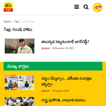
Home
Tag
గుండె పోటు
Tag:
గుండె పోటు
తలఎక్కడ పెట్టుకుంటావ్‌ జగన్‌రెడ్డీ?
చైతన్యరధం
@
November 30, 2022
ముఖ్య వార్తలు
చట్టం చేస్తున్నాం…బీసీలకు సంరక్షణ
కల్పిస్తాం
చైతన్యరధం
@
August 8, 2026
రాష్ట్ర పురోగతి, రాజధాని వికాసం