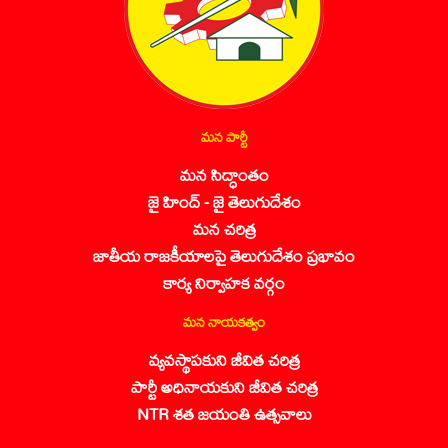
మన పార్టీ
మన సిద్ధాంతం
జై హింద్ - జై తెలుగుదేశం
మన చరిత్ర
జాతీయ రాజకీయాలపై తెలుగుదేశం ప్రభావం
కార్య నిర్వాహక వర్గం
మన నాయకత్వం
వ్యవస్థాపకుని జీవిత చరిత్ర
పార్టీ అధినాయకుని జీవిత చరిత్ర
NTR శత జయంతి ఉత్సవాలు