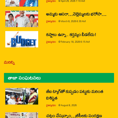
చైతన్యరధం
@
April 29, 2026 7:10 AM
అమ్మకు ఆసరా…చెల్లెమ్మలకు భరోసా…
చైతన్యరధం
@
March 8, 2026 6:30 AM
కష్టాలు ఉన్నా.. కర్తవ్యం వీడలేదు!
చైతన్యరధం
@
February 18, 2026 6:15 AM
మరిన్ని
తాజా సంఘటనలు
జీఐ ట్యాగ్‌తో కుప్పడం పట్టుకు మరింత
విశిష్టత
చైతన్యరధం
@
August 8, 2026
చట్టం చేస్తున్నాం…బీసీలకు సంరక్షణ