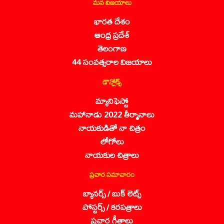
మన విజయాలు
భారత దేశం
ఆంధ్ర ప్రదేశ్
తెలంగాణ
44 సంవత్సరాల విజయాలు
డౌన్లోడ్స్
మ్యానిఫెస్టో
మహానాడు 2022 తీర్మానాలు
నాయకుడితో నా చిత్రం
లోగోలు
నాయకుల చిత్రాలు
ప్రచార సమాచారం
బ్యానర్స్ / బుక్ లెట్స్
పోస్టర్స్ / కరపత్రాలు
ప్రచార గీతాలు