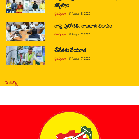
కల్పిస్తాం
చైతన్యరధం
@
August 8, 2026
రాష్ట్ర పురోగతి, రాజధాని వికాసం
చైతన్యరధం
@
August 7, 2026
చేనేతకు చేయూత
చైతన్యరధం
@
August 7, 2026
మరిన్ని