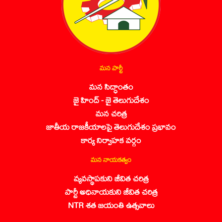
మన పార్టీ
మన సిద్ధాంతం
జై హింద్ - జై తెలుగుదేశం
మన చరిత్ర
జాతీయ రాజకీయాలపై తెలుగుదేశం ప్రభావం
కార్య నిర్వాహక వర్గం
మన నాయకత్వం
వ్యవస్థాపకుని జీవిత చరిత్ర
పార్టీ అధినాయకుని జీవిత చరిత్ర
NTR శత జయంతి ఉత్సవాలు