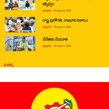
కల్పిస్తాం
చైతన్యరధం
@
August 8, 2026
రాష్ట్ర పురోగతి, రాజధాని వికాసం
చైతన్యరధం
@
August 7, 2026
చేనేతకు చేయూత
చైతన్యరధం
@
August 7, 2026
మరిన్ని