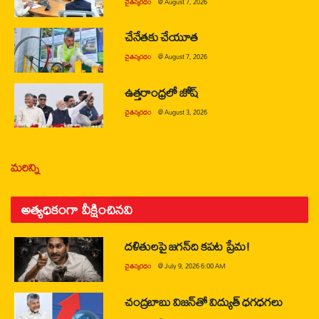
చైతన్యరధం
@
August 7, 2026
చేనేతకు చేయూత
చైతన్యరధం
@
August 7, 2026
ఉత్తరాంధ్రలో జోష్
చైతన్యరధం
@
August 3, 2026
మరిన్ని
అత్యధికంగా వీక్షించినవి
దళితులపై జగన్‌ది కపట ప్రేమ!
చైతన్యరధం
@
July 9, 2026 6:00 AM
చంద్రబాబు విజన్‌తో విద్యుత్ ధగధగలు