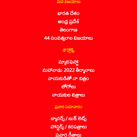
మన విజయాలు
భారత దేశం
ఆంధ్ర ప్రదేశ్
తెలంగాణ
44 సంవత్సరాల విజయాలు
డౌన్లోడ్స్
మ్యానిఫెస్టో
మహానాడు 2022 తీర్మానాలు
నాయకుడితో నా చిత్రం
లోగోలు
నాయకుల చిత్రాలు
ప్రచార సమాచారం
బ్యానర్స్ / బుక్ లెట్స్
పోస్టర్స్ / కరపత్రాలు
ప్రచార గీతాలు