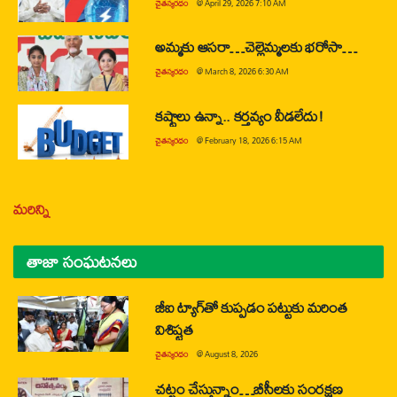
చైతన్యరధం
@
April 29, 2026 7:10 AM
అమ్మకు ఆసరా…చెల్లెమ్మలకు భరోసా…
చైతన్యరధం
@
March 8, 2026 6:30 AM
కష్టాలు ఉన్నా.. కర్తవ్యం వీడలేదు!
చైతన్యరధం
@
February 18, 2026 6:15 AM
మరిన్ని
తాజా సంఘటనలు
జీఐ ట్యాగ్‌తో కుప్పడం పట్టుకు మరింత
విశిష్టత
చైతన్యరధం
@
August 8, 2026
చట్టం చేస్తున్నాం…బీసీలకు సంరక్షణ