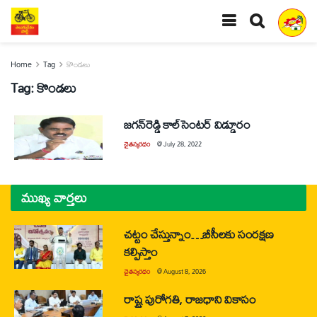
Home
Tag
కొండలు
Tag:
కొండలు
జగన్‌రెడ్డి కాల్‌సెంటర్‌ విడ్డూరం
చైతన్యరధం
@
July 28, 2022
ముఖ్య వార్తలు
చట్టం చేస్తున్నాం…బీసీలకు సంరక్షణ
కల్పిస్తాం
చైతన్యరధం
@
August 8, 2026
రాష్ట్ర పురోగతి, రాజధాని వికాసం