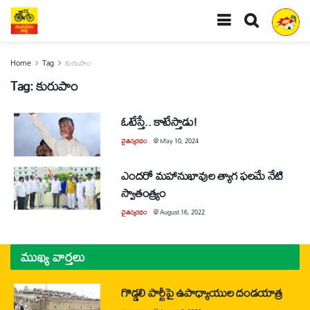
Home
Tag
కురుపాం
Tag:
కురుపాం
ఓటేస్తే.. కాటేస్తాడు!
చైతన్యరధం
@
May 10, 2024
ఎందరో మహానుభావుల త్యాగ ఫలమే నేటి
స్వాతంత్య్రం
చైతన్యరధం
@
August 16, 2022
ముఖ్య వార్తలు
గొడ్డలి పార్టీపై ఉపాధ్యాయుల దండయాత్ర