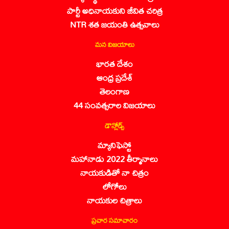
పార్టీ అధినాయకుని జీవిత చరిత్ర
NTR శత జయంతి ఉత్సవాలు
మన విజయాలు
భారత దేశం
ఆంధ్ర ప్రదేశ్
తెలంగాణ
44 సంవత్సరాల విజయాలు
డౌన్లోడ్స్
మ్యానిఫెస్టో
మహానాడు 2022 తీర్మానాలు
నాయకుడితో నా చిత్రం
లోగోలు
నాయకుల చిత్రాలు
ప్రచార సమాచారం