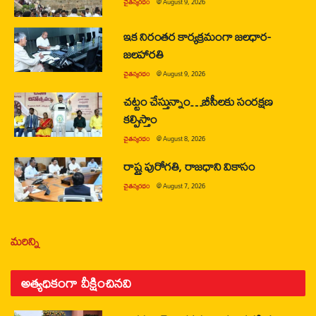
చైతన్యరధం
@
August 9, 2026
ఇక నిరంతర కార్యక్రమంగా జలధార-
జలహారతి
చైతన్యరధం
@
August 9, 2026
చట్టం చేస్తున్నాం…బీసీలకు సంరక్షణ
కల్పిస్తాం
చైతన్యరధం
@
August 8, 2026
రాష్ట్ర పురోగతి, రాజధాని వికాసం
చైతన్యరధం
@
August 7, 2026
మరిన్ని
అత్యధికంగా వీక్షించినవి