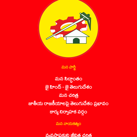
మన పార్టీ
మన సిద్ధాంతం
జై హింద్ - జై తెలుగుదేశం
మన చరిత్ర
జాతీయ రాజకీయాలపై తెలుగుదేశం ప్రభావం
కార్య నిర్వాహక వర్గం
మన నాయకత్వం
వ్యవస్థాపకుని జీవిత చరిత్ర