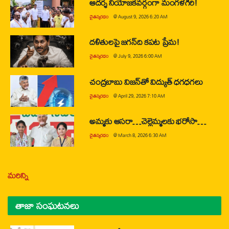
ఆదర్శ నియోజకవర్గంగా మంగళగిరి!
చైతన్యరధం
@
August 9, 2026 6:20 AM
దళితులపై జగన్‌ది కపట ప్రేమ!
చైతన్యరధం
@
July 9, 2026 6:00 AM
చంద్రబాబు విజన్‌తో విద్యుత్ ధగధగలు
చైతన్యరధం
@
April 29, 2026 7:10 AM
అమ్మకు ఆసరా…చెల్లెమ్మలకు భరోసా…
చైతన్యరధం
@
March 8, 2026 6:30 AM
మరిన్ని
తాజా సంఘటనలు