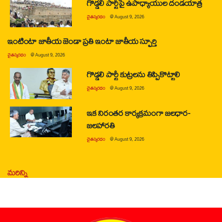
గొడ్డలి పార్టీపై ఉపాధ్యాయుల దండయాత్ర
చైతన్యరధం
@
August 9, 2026
ఇంటింటా జాతీయ జెండా ప్రతి ఇంటా జాతీయ స్ఫూర్తి
చైతన్యరధం
@
August 9, 2026
గొడ్డలి పార్టీ కుట్రలను తిప్పికొట్టాలి
చైతన్యరధం
@
August 9, 2026
ఇక నిరంతర కార్యక్రమంగా జలధార-
జలహారతి
చైతన్యరధం
@
August 9, 2026
మరిన్ని