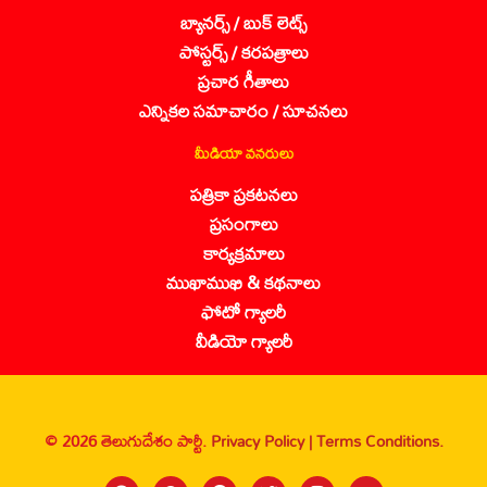
బ్యానర్స్ / బుక్ లెట్స్
పోస్టర్స్ / కరపత్రాలు
ప్రచార గీతాలు
ఎన్నికల సమాచారం / సూచనలు
మీడియా వనరులు
పత్రికా ప్రకటనలు
ప్రసంగాలు
కార్యక్రమాలు
ముఖాముఖి & కథనాలు
ఫోటో గ్యాలరీ
వీడియో గ్యాలరీ
© 2026 తెలుగుదేశం పార్టీ.
Privacy Policy |
Terms Conditions.