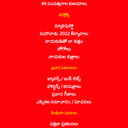
44 సంవత్సరాల విజయాలు
డౌన్లోడ్స్
మ్యానిఫెస్టో
మహానాడు 2022 తీర్మానాలు
నాయకుడితో నా చిత్రం
లోగోలు
నాయకుల చిత్రాలు
ప్రచార సమాచారం
బ్యానర్స్ / బుక్ లెట్స్
పోస్టర్స్ / కరపత్రాలు
ప్రచార గీతాలు
ఎన్నికల సమాచారం / సూచనలు
మీడియా వనరులు
పత్రికా ప్రకటనలు