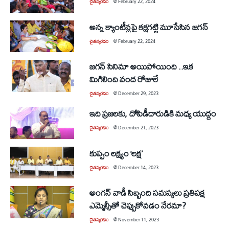
చైతన్యరధం
@
February 22, 2024
అన్న క్యాంటీన్లపై కక్షగట్టి మూసేసిన జగన్‌
చైతన్యరధం
@
February 22, 2024
జగన్‌ సినిమా అయిపోయింది ..ఇక
మిగిలింది వంద రోజులే
చైతన్యరధం
@
December 29, 2023
ఇది ప్రజలకు, దోపిడీదారుడికి మధ్య యుద్ధం
చైతన్యరధం
@
December 21, 2023
కుప్పం లక్ష్యం ‘లక్ష’
చైతన్యరధం
@
December 14, 2023
అంగన్‌ వాడీ సిబ్బంది సమస్యలు ప్రతిపక్ష
ఎమ్మెల్సీతో చెప్పుకోవడం నేరమా?
చైతన్యరధం
@
November 11, 2023