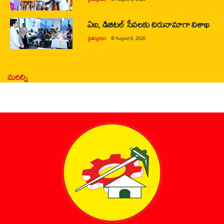
ఏఐ, డిజిటల్ సేవలకు చిరునామాగా విశాఖ
చైతన్యరధం
@
August 6, 2026
మరిన్ని