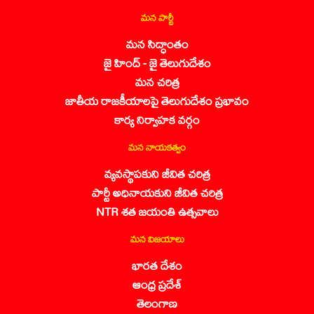
మన పార్టీ
మన సిద్ధాంతం
జై హింద్ - జై తెలుగుదేశం
మన చరిత్ర
జాతీయ రాజకీయాలపై తెలుగుదేశం ప్రభావం
కార్య నిర్వాహక వర్గం
మన నాయకత్వం
వ్యవస్థాపకుని జీవిత చరిత్ర
పార్టీ అధినాయకుని జీవిత చరిత్ర
NTR శత జయంతి ఉత్సవాలు
మన విజయాలు
భారత దేశం
ఆంధ్ర ప్రదేశ్
తెలంగాణ