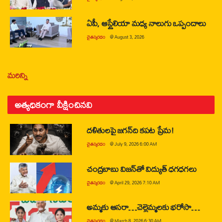
ఏపీ, ఆస్ట్రేలియా మధ్య నాలుగు ఒప్పందాలు
చైతన్యరధం
@
August 3, 2026
మరిన్ని
అత్యధికంగా వీక్షించినవి
దళితులపై జగన్‌ది కపట ప్రేమ!
చైతన్యరధం
@
July 9, 2026 6:00 AM
చంద్రబాబు విజన్‌తో విద్యుత్ ధగధగలు
చైతన్యరధం
@
April 29, 2026 7:10 AM
అమ్మకు ఆసరా…చెల్లెమ్మలకు భరోసా…
చైతన్యరధం
@
March 8, 2026 6:30 AM