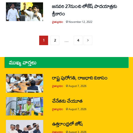
జనవరి 27నుంచి లోకేష్‌ పాదయాత్రకు
శ్రీకారం
చైతన్యరధం
@
November 12, 2022
1
2
…
4
ముఖ్య వార్తలు
రాష్ట్ర పురోగతి, రాజధాని వికాసం
చైతన్యరధం
@
August 7, 2026
చేనేతకు చేయూత
చైతన్యరధం
@
August 7, 2026
ఉత్తరాంధ్రలో జోష్
చైతన్యరధం
@
August 3, 2026