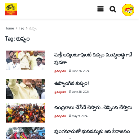
Home
Tag
కుప్పం
Tag:
కుప్పం
మళ్లీ జన్మంటూవుంటే కుప్పం ముద్దుబిడ్డగానే
పుడతా
చైతన్యరధం
@
June 26, 2024
ఉప్పొంగిన కుప్పం!
చైతన్యరధం
@
June 26, 2024
చంద్రబాబు చేసేదే చెప్తారు..చెప్పింది చేస్తారు
చైతన్యరధం
@
May 9, 2024
పుంగనూరులో భువనమ్మకు జన నీరాజనం