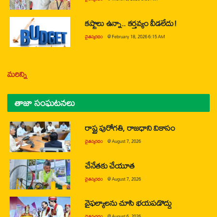
కష్టాలు ఉన్నా.. కర్తవ్యం వీడలేదు!
చైతన్యరధం
@
February 18, 2026 6:15 AM
మరిన్ని
తాజా సంఘటనలు
రాష్ట్ర పురోగతి, రాజధాని వికాసం
చైతన్యరధం
@
August 7, 2026
చేనేతకు చేయూత
చైతన్యరధం
@
August 7, 2026
వైఫల్యాలను చూసి భయపడొద్దు
చైతన్యరధం
@
August 6, 2026