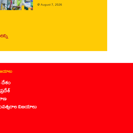
@
August 7, 2026
ిన్ని
ిజయాలు
 దేశం
ప్రదేశ్
గాణ
ంవత్సరాల విజయాలు