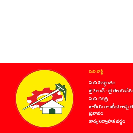
మన పార్టీ
మన సిద్ధాంతం
జై హింద్ - జై తెలుగుదేశ
మన చరిత్ర
జాతీయ రాజకీయాలపై తె
ప్రభావం
కార్య నిర్వాహక వర్గం