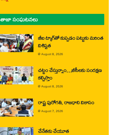
తాజా సంఘటనలు
జీఐ ట్యాగ్‌తో కుప్పడం పట్టుకు మరింత
విశిష్టత
@
August 8, 2026
చట్టం చేస్తున్నాం…బీసీలకు సంరక్షణ
కల్పిస్తాం
@
August 8, 2026
రాష్ట్ర పురోగతి, రాజధాని వికాసం
@
August 7, 2026
చేనేతకు చేయూత