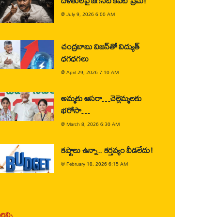
దళితులపై జగన్‌ది కపట ప్రేమ!
@
July 9, 2026 6:00 AM
చంద్రబాబు విజన్‌తో విద్యుత్
ధగధగలు
@
April 29, 2026 7:10 AM
అమ్మకు ఆసరా…చెల్లెమ్మలకు
భరోసా…
@
March 8, 2026 6:30 AM
కష్టాలు ఉన్నా.. కర్తవ్యం వీడలేదు!
@
February 18, 2026 6:15 AM
ిన్ని