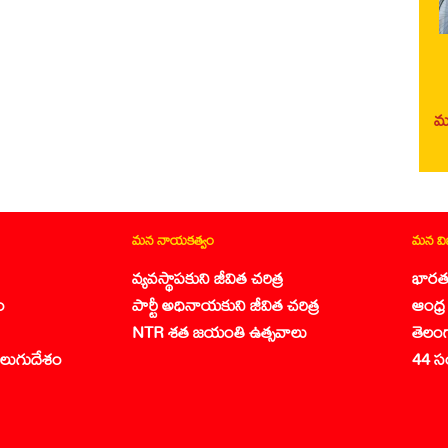
మర
మన నాయకత్వం
మన వ
వ్యవస్థాపకుని జీవిత చరిత్ర
భారత
ం
పార్టీ అధినాయకుని జీవిత చరిత్ర
ఆంధ్ర 
NTR శత జయంతి ఉత్సవాలు
తెలం
లుగుదేశం
44 స