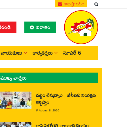
అభిప్రాయం
చేరండి
విరాళం
నాయకులు
కార్యకర్తలు
సూపర్ 6
ముఖ్య వార్తలు
చట్టం చేస్తున్నాం…బీసీలకు సంరక్షణ
కల్పిస్తాం
@
August 8, 2026
రాష్ట్ర పురోగతి, రాజధాని వికాసం