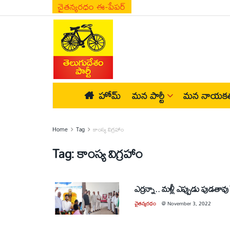
చైతన్యరధం ఈ-పేపర్
హోమ్
మన పార్టీ
మన నాయకత
Home
Tag
కాంస్య విగ్రహాం
Tag:
కాంస్య విగ్రహాం
ఎర్రన్నా.. మళ్లీ ఎప్పుడు పుడతావు
చైతన్యరధం
@
November 3, 2022