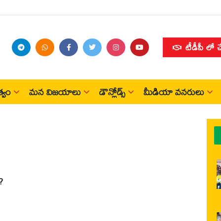
టీడీపీ లో 
్వం
మన విజయాలు
డౌన్లోడ్స్
మీడియా వనరులు
?