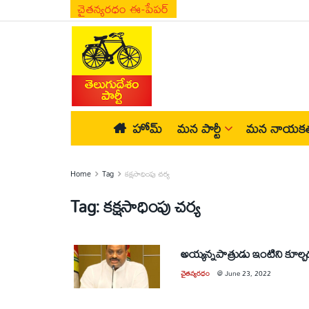
చైతన్యరధం ఈ-పేపర్
హోమ్
మన పార్టీ
మన నాయకత
Home
Tag
కక్షసాధింపు చర్య
Tag:
కక్షసాధింపు చర్య
అయ్యన్నపాత్రుడు ఇంటిని కూల్
చైతన్యరధం
@
June 23, 2022