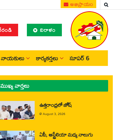
అభిప్రాయం
చేరండి
విరాళం
నాయకులు
కార్యకర్తలు
సూపర్ 6
ముఖ్య వార్తలు
ఉత్తరాంధ్రలో జోష్
@
August 3, 2026
ఏపీ, ఆస్ట్రేలియా మధ్య నాలుగు