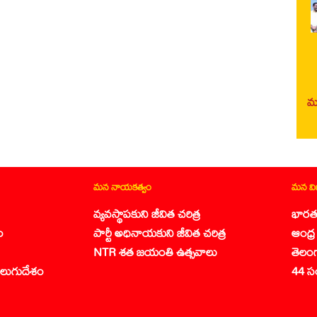
మర
మన నాయకత్వం
మన వ
వ్యవస్థాపకుని జీవిత చరిత్ర
భారత
ం
పార్టీ అధినాయకుని జీవిత చరిత్ర
ఆంధ్ర 
NTR శత జయంతి ఉత్సవాలు
తెలం
లుగుదేశం
44 స