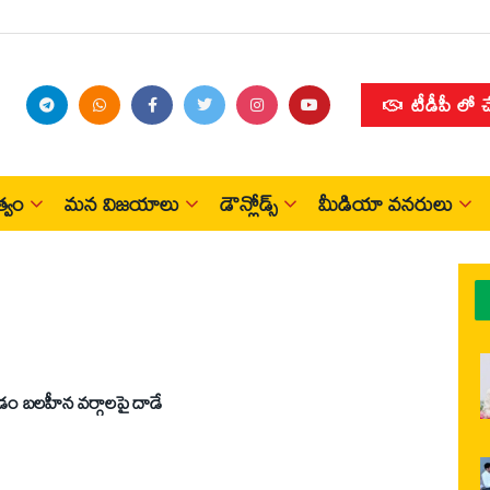
టీడీపీ లో 
్వం
మన విజయాలు
డౌన్లోడ్స్
మీడియా వనరులు
చడం బలహీన వర్గాలపై దాడే