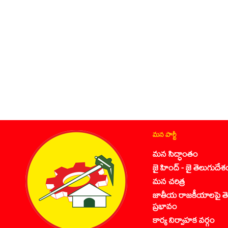
మన పార్టీ
మన సిద్ధాంతం
జై హింద్ - జై తెలుగుదేశ
మన చరిత్ర
జాతీయ రాజకీయాలపై తె
ప్రభావం
కార్య నిర్వాహక వర్గం