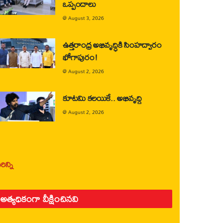
ఒప్పందాలు
@
August 3, 2026
ఉత్తరాంధ్ర అభివృద్ధికి సింహద్వారం
భోగాపురం!
@
August 2, 2026
కూటమి కలయికే.. అభివృద్ధి
@
August 2, 2026
ిన్ని
అత్యధికంగా వీక్షించినవి