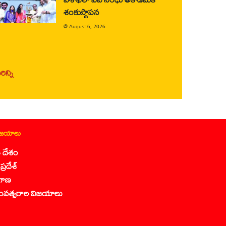
శంకుస్థాపన
@
August 6, 2026
ిన్ని
ిజయాలు
 దేశం
ప్రదేశ్
గాణ
ంవత్సరాల విజయాలు