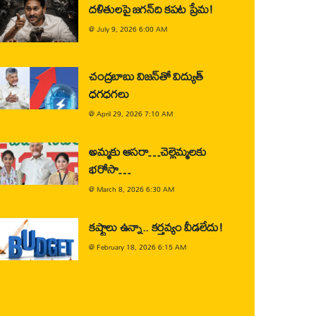
దళితులపై జగన్‌ది కపట ప్రేమ!
@
July 9, 2026 6:00 AM
చంద్రబాబు విజన్‌తో విద్యుత్
ధగధగలు
@
April 29, 2026 7:10 AM
అమ్మకు ఆసరా…చెల్లెమ్మలకు
భరోసా…
@
March 8, 2026 6:30 AM
కష్టాలు ఉన్నా.. కర్తవ్యం వీడలేదు!
@
February 18, 2026 6:15 AM