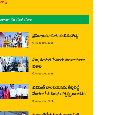
ిన్ని
తాజా సంఘటనలు
వైఫల్యాలను చూసి భయపడొద్దు
@
August 6, 2026
ఏఐ, డిజిటల్ సేవలకు చిరునామాగా
విశాఖ
@
August 6, 2026
భవిష్యత్ ఛాంపియన్లను తీర్చిదిద్దే
వేదికగా పీవీ సింధు స్పోర్ట్స్ అకాడమీ
@
August 6, 2026
విశాఖలో పీవీ సింధు అకాడమీకి