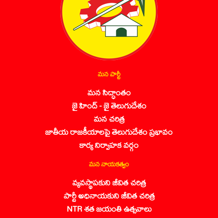
మన పార్టీ
మన సిద్ధాంతం
జై హింద్ - జై తెలుగుదేశం
మన చరిత్ర
జాతీయ రాజకీయాలపై తెలుగుదేశం ప్రభావం
కార్య నిర్వాహక వర్గం
మన నాయకత్వం
వ్యవస్థాపకుని జీవిత చరిత్ర
పార్టీ అధినాయకుని జీవిత చరిత్ర
NTR శత జయంతి ఉత్సవాలు