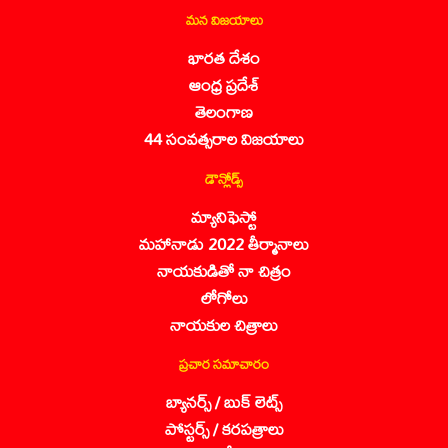
మన విజయాలు
భారత దేశం
ఆంధ్ర ప్రదేశ్
తెలంగాణ
44 సంవత్సరాల విజయాలు
డౌన్లోడ్స్
మ్యానిఫెస్టో
మహానాడు 2022 తీర్మానాలు
నాయకుడితో నా చిత్రం
లోగోలు
నాయకుల చిత్రాలు
ప్రచార సమాచారం
బ్యానర్స్ / బుక్ లెట్స్
పోస్టర్స్ / కరపత్రాలు