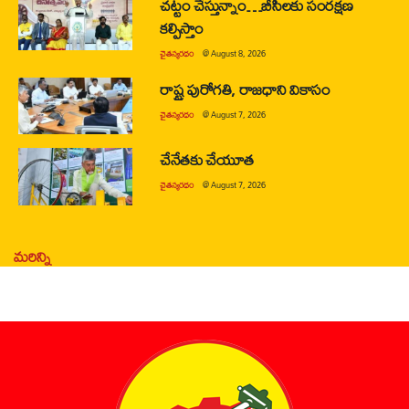
చట్టం చేస్తున్నాం…బీసీలకు సంరక్షణ
కల్పిస్తాం
చైతన్యరధం
@
August 8, 2026
రాష్ట్ర పురోగతి, రాజధాని వికాసం
చైతన్యరధం
@
August 7, 2026
చేనేతకు చేయూత
చైతన్యరధం
@
August 7, 2026
మరిన్ని