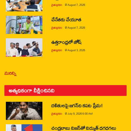
చైతన్యరధం
@
August 7, 2026
చేనేతకు చేయూత
చైతన్యరధం
@
August 7, 2026
ఉత్తరాంధ్రలో జోష్
చైతన్యరధం
@
August 3, 2026
మరిన్ని
అత్యధికంగా వీక్షించినవి
దళితులపై జగన్‌ది కపట ప్రేమ!
చైతన్యరధం
@
July 9, 2026 6:00 AM
చంద్రబాబు విజన్‌తో విద్యుత్ ధగధగలు