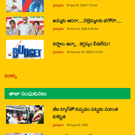
చైతన్యరధం
@
April 29, 2026 7:10 AM
అమ్మకు ఆసరా…చెల్లెమ్మలకు భరోసా…
చైతన్యరధం
@
March 8, 2026 6:30 AM
కష్టాలు ఉన్నా.. కర్తవ్యం వీడలేదు!
చైతన్యరధం
@
February 18, 2026 6:15 AM
మరిన్ని
తాజా సంఘటనలు
జీఐ ట్యాగ్‌తో కుప్పడం పట్టుకు మరింత
విశిష్టత
చైతన్యరధం
@
August 8, 2026