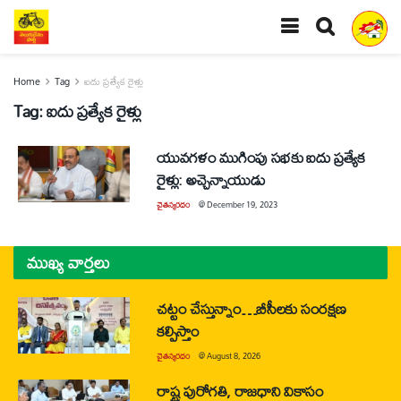
Home
Tag
ఐదు ప్రత్యేక రైళ్లు
Tag:
ఐదు ప్రత్యేక రైళ్లు
యువగళం ముగింపు సభకు ఐదు ప్రత్యేక
రైళ్లు: అచ్చెన్నాయుడు
చైతన్యరధం
@
December 19, 2023
ముఖ్య వార్తలు
చట్టం చేస్తున్నాం…బీసీలకు సంరక్షణ
కల్పిస్తాం
చైతన్యరధం
@
August 8, 2026
రాష్ట్ర పురోగతి, రాజధాని వికాసం