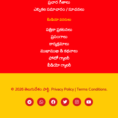
ప్రచార గీతాలు
ఎన్నికల సమాచారం / సూచనలు
మీడియా వనరులు
పత్రికా ప్రకటనలు
ప్రసంగాలు
కార్యక్రమాలు
ముఖాముఖి & కథనాలు
ఫోటో గ్యాలరీ
వీడియో గ్యాలరీ
© 2026 తెలుగుదేశం పార్టీ.
Privacy Policy |
Terms Conditions.
Sanbrains