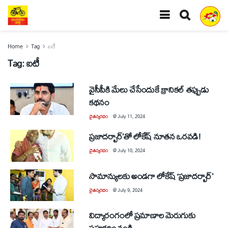
Home
Tag
ఐటీ
Tag:
ఐటీ
వైసీపీకి మేలు చేసేందుకే క్రానికల్‌ తప్పుడు
కథనం
చైతన్యరధం
@
July 11, 2024
ప్రజాదర్బార్‌’తో లోకేష్‌ నూతన ఒరవడి!
చైతన్యరధం
@
July 10, 2024
సామాన్యులకు అండగా లోకేష్‌ ‘ప్రజాదర్బార్‌’
చైతన్యరధం
@
July 9, 2024
విద్యారంగంలో ప్రమాణాల మెరుగుకు
సహకరించండి