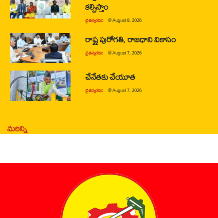
కల్పిస్తాం
చైతన్యరధం
@
August 8, 2026
రాష్ట్ర పురోగతి, రాజధాని వికాసం
చైతన్యరధం
@
August 7, 2026
చేనేతకు చేయూత
చైతన్యరధం
@
August 7, 2026
మరిన్ని