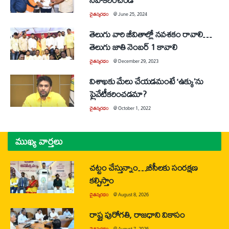
చైతన్యరధం
@
June 25, 2024
తెలుగు వారి జీవితాల్లో నవశకం రావాలి…
తెలుగు జాతి నెంబర్‌ 1 కావాలి
చైతన్యరధం
@
December 29, 2023
విశాఖకు మేలు చేయడమంటే ‘ఉక్కు’ను
ప్రైవేటీకరించడమా?
చైతన్యరధం
@
October 1, 2022
ముఖ్య వార్తలు
చట్టం చేస్తున్నాం…బీసీలకు సంరక్షణ
కల్పిస్తాం
చైతన్యరధం
@
August 8, 2026
రాష్ట్ర పురోగతి, రాజధాని వికాసం
చైతన్యరధం
@
August 7, 2026