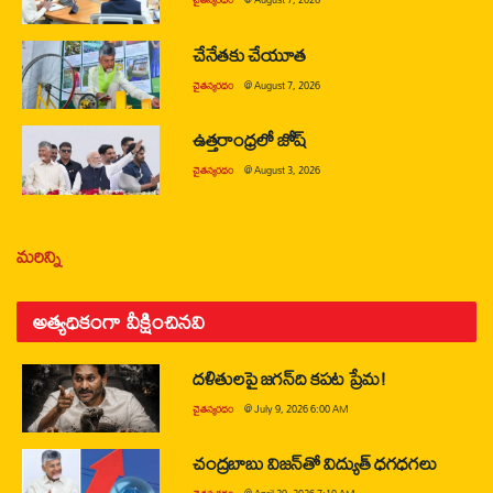
చేనేతకు చేయూత
చైతన్యరధం
@
August 7, 2026
ఉత్తరాంధ్రలో జోష్
చైతన్యరధం
@
August 3, 2026
మరిన్ని
అత్యధికంగా వీక్షించినవి
దళితులపై జగన్‌ది కపట ప్రేమ!
చైతన్యరధం
@
July 9, 2026 6:00 AM
చంద్రబాబు విజన్‌తో విద్యుత్ ధగధగలు