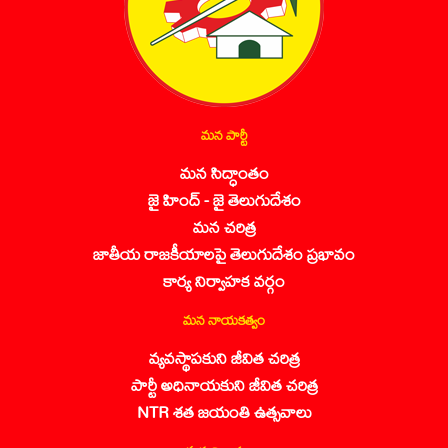
మన పార్టీ
మన సిద్ధాంతం
జై హింద్ - జై తెలుగుదేశం
మన చరిత్ర
జాతీయ రాజకీయాలపై తెలుగుదేశం ప్రభావం
కార్య నిర్వాహక వర్గం
మన నాయకత్వం
వ్యవస్థాపకుని జీవిత చరిత్ర
పార్టీ అధినాయకుని జీవిత చరిత్ర
NTR శత జయంతి ఉత్సవాలు