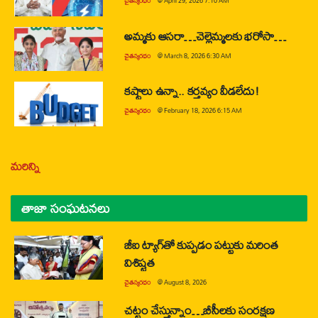
చైతన్యరధం
@
April 29, 2026 7:10 AM
అమ్మకు ఆసరా…చెల్లెమ్మలకు భరోసా…
చైతన్యరధం
@
March 8, 2026 6:30 AM
కష్టాలు ఉన్నా.. కర్తవ్యం వీడలేదు!
చైతన్యరధం
@
February 18, 2026 6:15 AM
మరిన్ని
తాజా సంఘటనలు
జీఐ ట్యాగ్‌తో కుప్పడం పట్టుకు మరింత
విశిష్టత
చైతన్యరధం
@
August 8, 2026
చట్టం చేస్తున్నాం…బీసీలకు సంరక్షణ