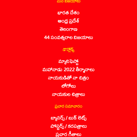
మన విజయాలు
భారత దేశం
ఆంధ్ర ప్రదేశ్
తెలంగాణ
44 సంవత్సరాల విజయాలు
డౌన్లోడ్స్
మ్యానిఫెస్టో
మహానాడు 2022 తీర్మానాలు
నాయకుడితో నా చిత్రం
లోగోలు
నాయకుల చిత్రాలు
ప్రచార సమాచారం
బ్యానర్స్ / బుక్ లెట్స్
పోస్టర్స్ / కరపత్రాలు
ప్రచార గీతాలు